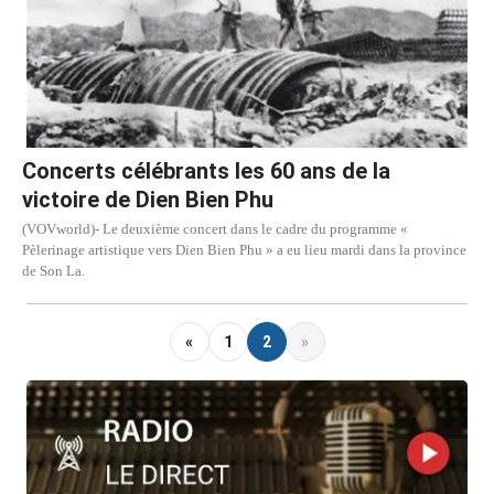
Concerts célébrants les 60 ans de la
victoire de Dien Bien Phu
(VOVworld)- Le deuxième concert dans le cadre du programme «
Pèlerinage artistique vers Dien Bien Phu » a eu lieu mardi dans la province
de Son La.
«
1
2
»