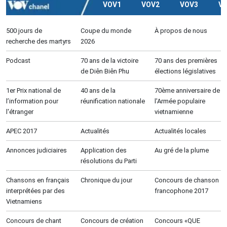
VOV1
VOV2
VOV3
V
500 jours de
Coupe du monde
À propos de nous
recherche des martyrs
2026
Podcast
70 ans de la victoire
70 ans des premières
de Diên Biên Phu
élections législatives
1er Prix national de
40 ans de la
70ème anniversaire de
l’information pour
réunification nationale
l'Armée populaire
l'étranger
vietnamienne
APEC 2017
Actualités
Actualités locales
Annonces judiciaires
Application des
Au gré de la plume
résolutions du Parti
Chansons en français
Chronique du jour
Concours de chanson
interprétées par des
francophone 2017
Vietnamiens
Concours de chant
Concours de création
Concours «QUE