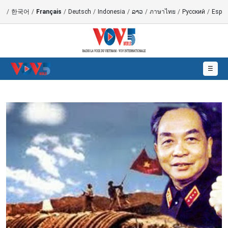
語
/
한국어
/
Français
/
Deutsch
/
Indonesia
/
ລາວ
/
ภาษาไทย
/
Русский
/
Españ
☰