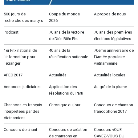
500 jours de
Coupe du monde
À propos de nous
recherche des martyrs
2026
Podcast
70 ans de la victoire
70 ans des premières
de Diên Biên Phu
élections législatives
1er Prix national de
40 ans de la
70ème anniversaire de
l’information pour
réunification nationale
l'Armée populaire
l'étranger
vietnamienne
APEC 2017
Actualités
Actualités locales
Annonces judiciaires
Application des
Au gré de la plume
résolutions du Parti
Chansons en français
Chronique du jour
Concours de chanson
interprétées par des
francophone 2017
Vietnamiens
Concours de chant
Concours de création
Concours «QUE
de chansons en
SAVEZ-VOUS DU