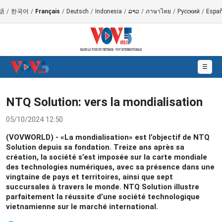
語
/
한국어
/
Français
/
Deutsch
/
Indonesia
/
ລາວ
/
ภาษาไทย
/
Русский
/
Españ
☰
NTQ Solution: vers la mondialisation
05/10/2024 12:50
(VOVWORLD) - «La mondialisation» est l’objectif de NTQ
Solution depuis sa fondation. Treize ans après sa
création, la société s’est imposée sur la carte mondiale
des technologies numériques, avec sa présence dans une
vingtaine de pays et territoires, ainsi que sept
succursales à travers le monde. NTQ Solution illustre
parfaitement la réussite d’une société technologique
vietnamienne sur le marché international.