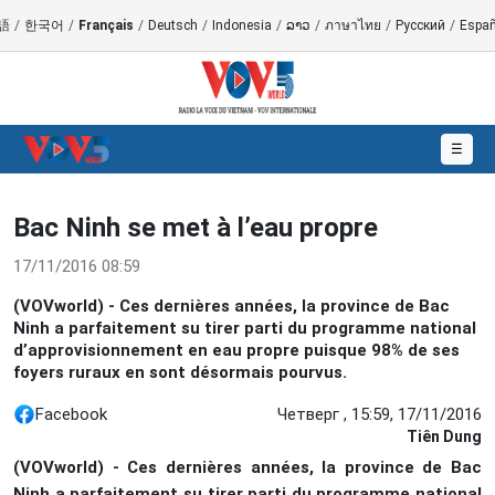
語
/
한국어
/
Français
/
Deutsch
/
Indonesia
/
ລາວ
/
ภาษาไทย
/
Русский
/
Españ
☰
Bac Ninh se met à l’eau propre
17/11/2016 08:59
(VOVworld) - Ces dernières années, la province de Bac
Ninh a parfaitement su tirer parti du programme national
d’approvisionnement en eau propre puisque 98% de ses
foyers ruraux en sont désormais pourvus.
Facebook
Четверг , 15:59, 17/11/2016
Tiên Dung
(VOVworld) - Ces dernières années, la province de Bac
Ninh a parfaitement su tirer parti du programme national