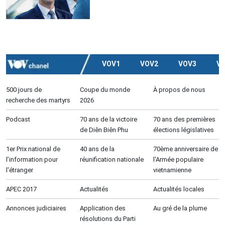
VOV1
VOV2
VOV3
V
500 jours de
Coupe du monde
À propos de nous
recherche des martyrs
2026
Podcast
70 ans de la victoire
70 ans des premières
de Diên Biên Phu
élections législatives
1er Prix national de
40 ans de la
70ème anniversaire de
l’information pour
réunification nationale
l'Armée populaire
l'étranger
vietnamienne
APEC 2017
Actualités
Actualités locales
Annonces judiciaires
Application des
Au gré de la plume
résolutions du Parti