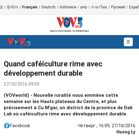
語
/
한국어
/
Français
/
Deutsch
/
Indonesia
/
ລາວ
/
ภาษาไทย
/
Русский
/
Españ
☰
Quand caféiculture rime avec
développement durable
27/10/2016 09:09
(VOVworld) - Nouvelle ruralité nous emmène cette
semaine sur les Hauts plateaux du Centre, et plus
précisement à Cu M’gar, un district de la province de Dak
Lak où caféiculture rime avec développement durable.
Facebook
Четверг , 16:09, 27/10/2016
Huong Ly