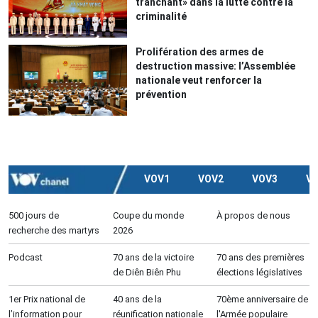
tranchant» dans la lutte contre la
criminalité
Prolifération des armes de
destruction massive: l’Assemblée
nationale veut renforcer la
prévention
VOV1
VOV2
VOV3
V
500 jours de
Coupe du monde
À propos de nous
recherche des martyrs
2026
Podcast
70 ans de la victoire
70 ans des premières
de Diên Biên Phu
élections législatives
1er Prix national de
40 ans de la
70ème anniversaire de
l’information pour
réunification nationale
l'Armée populaire