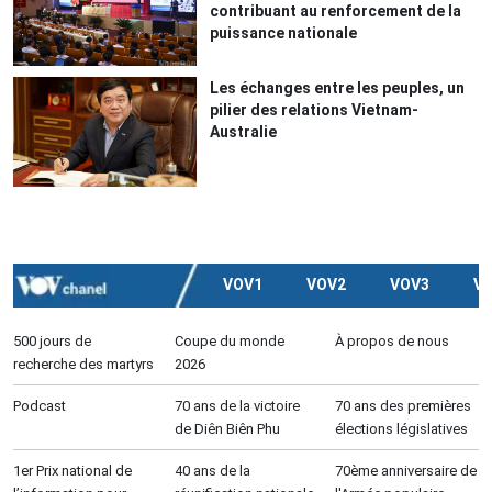
contribuant au renforcement de la
puissance nationale
Les échanges entre les peuples, un
pilier des relations Vietnam-
Australie
VOV1
VOV2
VOV3
V
500 jours de
Coupe du monde
À propos de nous
recherche des martyrs
2026
Podcast
70 ans de la victoire
70 ans des premières
de Diên Biên Phu
élections législatives
1er Prix national de
40 ans de la
70ème anniversaire de