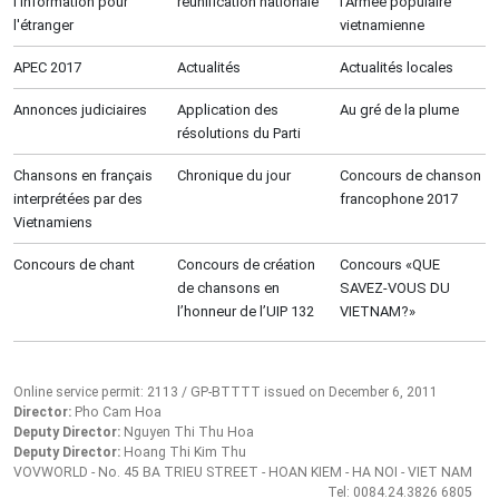
l’information pour
réunification nationale
l'Armée populaire
l'étranger
vietnamienne
APEC 2017
Actualités
Actualités locales
Annonces judiciaires
Application des
Au gré de la plume
résolutions du Parti
Chansons en français
Chronique du jour
Concours de chanson
interprétées par des
francophone 2017
Vietnamiens
Concours de chant
Concours de création
Concours «QUE
de chansons en
SAVEZ-VOUS DU
l’honneur de l’UIP 132
VIETNAM?»
Online service permit: 2113 / GP-BTTTT issued on December 6, 2011
Director:
Pho Cam Hoa
Deputy Director:
Nguyen Thi Thu Hoa
Deputy Director:
Hoang Thi Kim Thu
VOVWORLD - No. 45 BA TRIEU STREET - HOAN KIEM - HA NOI - VIET NAM
Tel: 0084.24.3826 6805