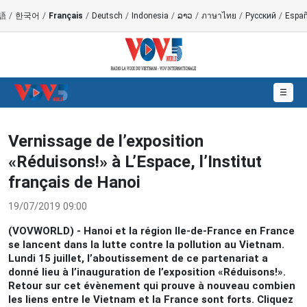
語
/
한국어
/
Français
/
Deutsch
/
Indonesia
/
ລາວ
/
ภาษาไทย
/
Русский
/
Españ
☰
Vernissage de l’exposition
«Réduisons!» à L’Espace, l’Institut
français de Hanoi
19/07/2019 09:00
(VOVWORLD) - Hanoi et la région Ile-de-France en France
se lancent dans la lutte contre la pollution au Vietnam.
Lundi 15 juillet, l’aboutissement de ce partenariat a
donné lieu à l’inauguration de l’exposition «Réduisons!».
Retour sur cet évènement qui prouve à nouveau combien
les liens entre le Vietnam et la France sont forts. Cliquez