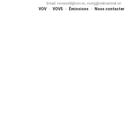
Email: vovworld@vov.vn, vovtg@vietnamnet.vn
VOV
-
VOV5
-
Émissions
-
Nous contacter