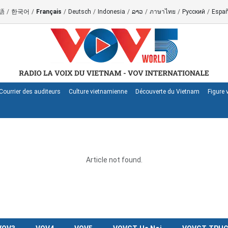
語
/
한국어
/
Français
/
Deutsch
/
Indonesia
/
ລາວ
/
ภาษาไทย
/
Русский
/
Españ
Courrier des auditeurs
Culture vietnamienne
Découverte du Vietnam
Figure
Article not found.