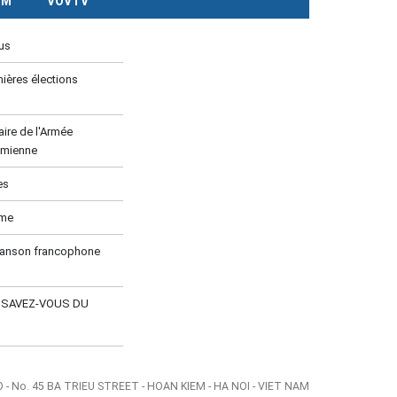
CM
VOVTV
us
ières élections
ire de l'Armée
amienne
es
ume
hanson francophone
E SAVEZ-VOUS DU
- No. 45 BA TRIEU STREET - HOAN KIEM - HA NOI - VIET NAM