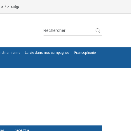
ol
/
ភាសាខ្មែរ
 vietnamienne
La vie dans nos campagnes
Francophonie