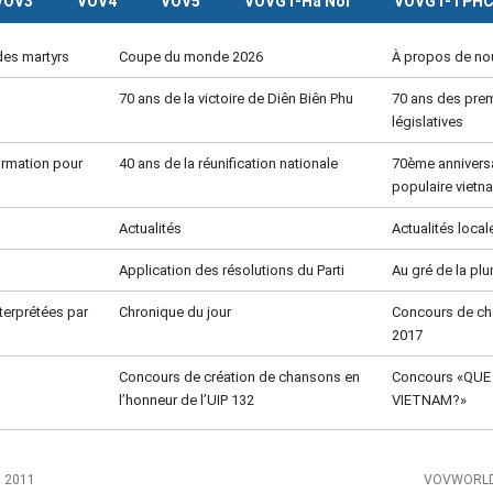
VOV3
VOV4
VOV5
VOVGT-Ha Noi
VOVGT-TPH
des martyrs
Coupe du monde 2026
À propos de no
70 ans de la victoire de Diên Biên Phu
70 ans des prem
législatives
formation pour
40 ans de la réunification nationale
70ème anniversa
populaire vietn
Actualités
Actualités local
Application des résolutions du Parti
Au gré de la pl
terprétées par
Chronique du jour
Concours de c
2017
Concours de création de chansons en
Concours «QU
l’honneur de l’UIP 132
VIETNAM?»
, 2011
VOVWORLD 