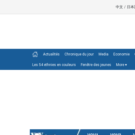
中文
/
日本
Actualités
Chronique du jour
Media
Economie
Les 54 ethnies en couleurs
Fenêtre des jeunes
More
▾