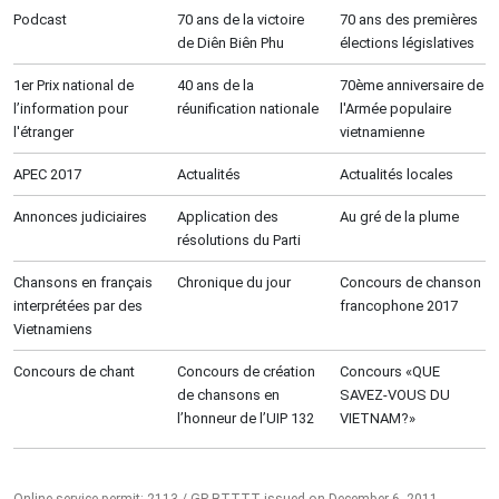
Podcast
70 ans de la victoire
70 ans des premières
de Diên Biên Phu
élections législatives
1er Prix national de
40 ans de la
70ème anniversaire de
l’information pour
réunification nationale
l'Armée populaire
l'étranger
vietnamienne
APEC 2017
Actualités
Actualités locales
Annonces judiciaires
Application des
Au gré de la plume
résolutions du Parti
Chansons en français
Chronique du jour
Concours de chanson
interprétées par des
francophone 2017
Vietnamiens
Concours de chant
Concours de création
Concours «QUE
de chansons en
SAVEZ-VOUS DU
l’honneur de l’UIP 132
VIETNAM?»
Online service permit: 2113 / GP-BTTTT issued on December 6, 2011