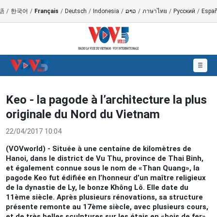
語
/
한국어
/
Français
/
Deutsch
/
Indonesia
/
ລາວ
/
ภาษาไทย
/
Русский
/
Españ
☰
Keo - la pagode à l’architecture la plus
originale du Nord du Vietnam
22/04/2017 10:04
(VOVworld) - Située à une centaine de kilomètres de
Hanoi, dans le district de Vu Thu, province de Thai Binh,
et également connue sous le nom de «Than Quang», la
pagode Keo fut édifiée en l’honneur d’un maître religieux
de la dynastie de Ly, le bonze Không Lô. Elle date du
11ème siècle. Après plusieurs rénovations, sa structure
présente remonte au 17ème siècle, avec plusieurs cours,
et de très belles sculptures sur les étais en «bois de fer»