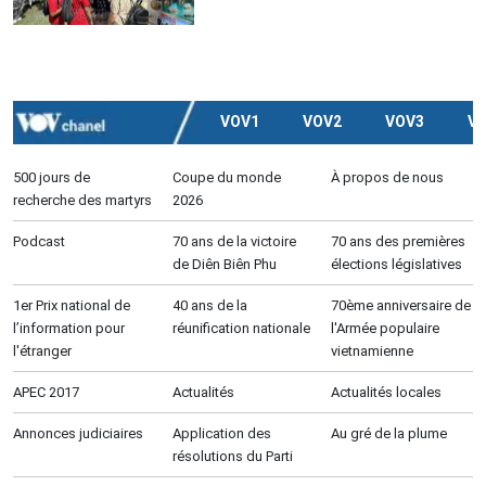
VOV1
VOV2
VOV3
V
500 jours de
Coupe du monde
À propos de nous
recherche des martyrs
2026
Podcast
70 ans de la victoire
70 ans des premières
de Diên Biên Phu
élections législatives
1er Prix national de
40 ans de la
70ème anniversaire de
l’information pour
réunification nationale
l'Armée populaire
l'étranger
vietnamienne
APEC 2017
Actualités
Actualités locales
Annonces judiciaires
Application des
Au gré de la plume
résolutions du Parti