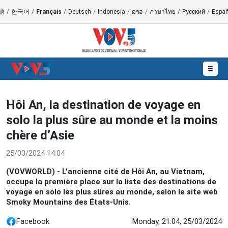
語
/
한국어
/
Français
/
Deutsch
/
Indonesia
/
ລາວ
/
ภาษาไทย
/
Русский
/
Españ
☰
Hôi An, la destination de voyage en
solo la plus sûre au monde et la moins
chère d’Asie
25/03/2024 14:04
(VOVWORLD) - L'ancienne cité de Hôi An, au Vietnam,
occupe la première place sur la liste des destinations de
voyage en solo les plus sûres au monde, selon le site web
Smoky Mountains des États-Unis.
Facebook
Monday, 21:04, 25/03/2024