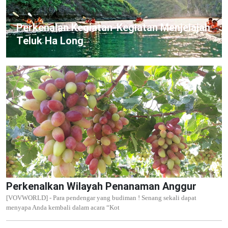
Perkenalan Kegiatan-Kegiatan Menjelajah
Teluk Ha Long
Perkenalkan Wilayah Penanaman Anggur
[VOVWORLD] - Para pendengar yang budiman ! Senang sekali dapat
menyapa Anda kembali dalam acara “Kot