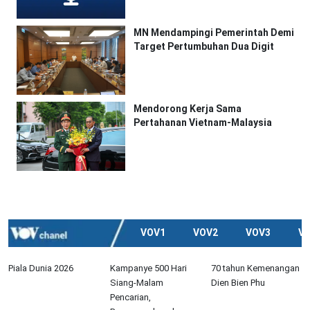
MN Mendampingi Pemerintah Demi
Target Pertumbuhan Dua Digit
Mendorong Kerja Sama
Pertahanan Vietnam-Malaysia
VOV1
VOV2
VOV3
V
Piala Dunia 2026
Kampanye 500 Hari
70 tahun Kemenangan
Siang-Malam
Dien Bien Phu
Pencarian,