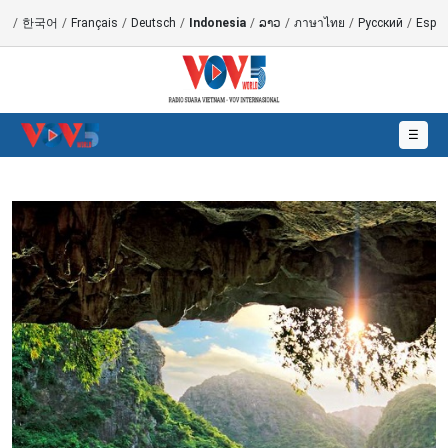
語
/
한국어
/
Français
/
Deutsch
/
Indonesia
/
ລາວ
/
ภาษาไทย
/
Русский
/
Españ
☰