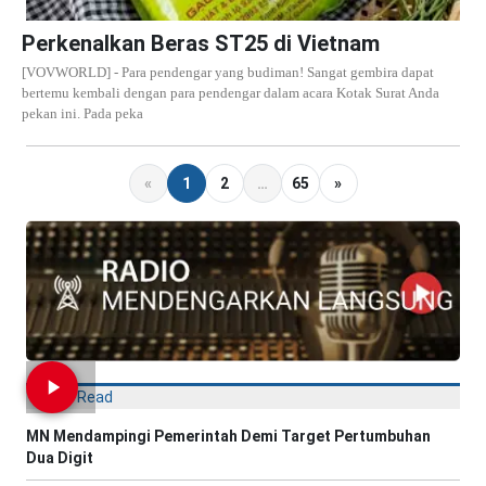
Perkenalkan Beras ST25 di Vietnam
[VOVWORLD] - Para pendengar yang budiman! Sangat gembira dapat
bertemu kembali dengan para pendengar dalam acara Kotak Surat Anda
pekan ini. Pada peka
«
1
2
…
65
»
Most Read
MN Mendampingi Pemerintah Demi Target Pertumbuhan
Dua Digit