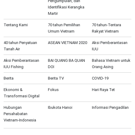
Pengumpulan, dan
Identifikasi Kerangka
Martir
Tentang Kami
70 tahun Pemilihan
70 tahun-Tentara
Umum Vietnam
Rakyat Vietnam
40 tahun Penyatuan
ASEAN VIETNAM 2020
Aksi Pemberantasan
Tanah Air
IUU
Aksi Pemberantasan
BAI QUANG BA QUAN
Bahasa Vietnam untuk
IUU Fishing
DOI
Orang Asing
Berita
Berita TV
COVID-19
Ekonomi &
Fokus
Hari Raya Tet
Transformasi Digital
Hubungan
Ibukota Hanoi
Informasi Pengadilan
Persahabatan
Vietnam-Indonesia