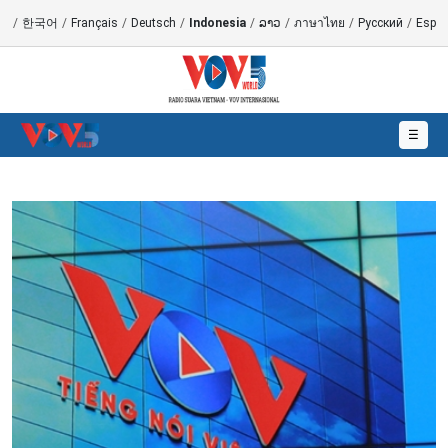
語
/
한국어
/
Français
/
Deutsch
/
Indonesia
/
ລາວ
/
ภาษาไทย
/
Русский
/
Españ
☰