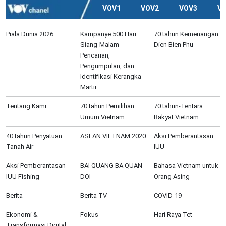
VOV1
VOV2
VOV3
V
Piala Dunia 2026
Kampanye 500 Hari
70 tahun Kemenangan
Siang-Malam
Dien Bien Phu
Pencarian,
Pengumpulan, dan
Identifikasi Kerangka
Martir
Tentang Kami
70 tahun Pemilihan
70 tahun-Tentara
Umum Vietnam
Rakyat Vietnam
40 tahun Penyatuan
ASEAN VIETNAM 2020
Aksi Pemberantasan
Tanah Air
IUU
Aksi Pemberantasan
BAI QUANG BA QUAN
Bahasa Vietnam untuk
IUU Fishing
DOI
Orang Asing
Berita
Berita TV
COVID-19
Ekonomi &
Fokus
Hari Raya Tet
Transformasi Digital