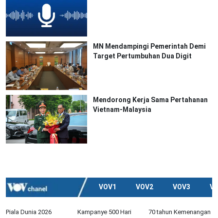
MN Mendampingi Pemerintah Demi
Target Pertumbuhan Dua Digit
Mendorong Kerja Sama Pertahanan
Vietnam-Malaysia
VOV1
VOV2
VOV3
V
Piala Dunia 2026
Kampanye 500 Hari
70 tahun Kemenangan