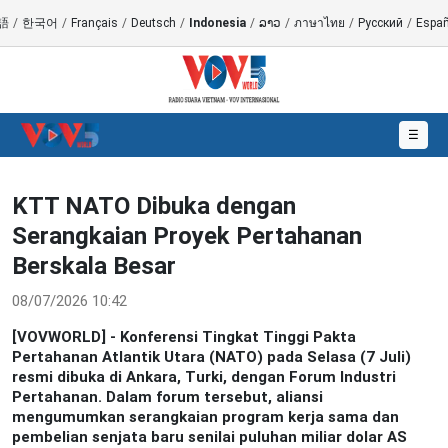
語
/
한국어
/
Français
/
Deutsch
/
Indonesia
/
ລາວ
/
ภาษาไทย
/
Русский
/
Españ
☰
KTT NATO Dibuka dengan
Serangkaian Proyek Pertahanan
Berskala Besar
08/07/2026 10:42
[VOVWORLD] - Konferensi Tingkat Tinggi Pakta
Pertahanan Atlantik Utara (NATO) pada Selasa (7 Juli)
resmi dibuka di Ankara, Turki, dengan Forum Industri
Pertahanan. Dalam forum tersebut, aliansi
mengumumkan serangkaian program kerja sama dan
pembelian senjata baru senilai puluhan miliar dolar AS