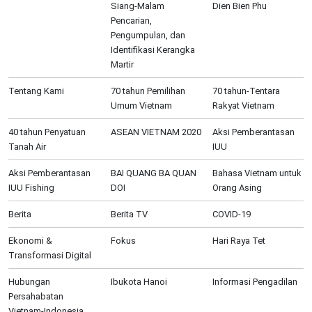
Siang-Malam
Dien Bien Phu
Pencarian,
Pengumpulan, dan
Identifikasi Kerangka
Martir
Tentang Kami
70 tahun Pemilihan
70 tahun-Tentara
Umum Vietnam
Rakyat Vietnam
40 tahun Penyatuan
ASEAN VIETNAM 2020
Aksi Pemberantasan
Tanah Air
IUU
Aksi Pemberantasan
BAI QUANG BA QUAN
Bahasa Vietnam untuk
IUU Fishing
DOI
Orang Asing
Berita
Berita TV
COVID-19
Ekonomi &
Fokus
Hari Raya Tet
Transformasi Digital
Hubungan
Ibukota Hanoi
Informasi Pengadilan
Persahabatan
Vietnam-Indonesia