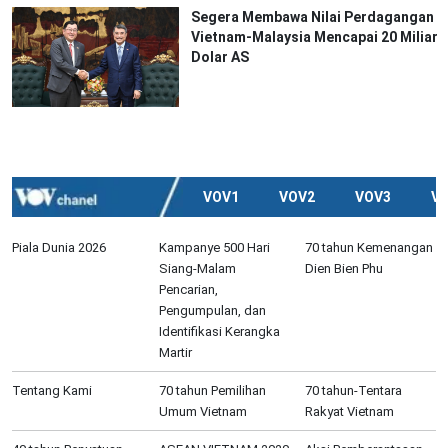
Segera Membawa Nilai Perdagangan
Vietnam-Malaysia Mencapai 20 Miliar
Dolar AS
VOV1
VOV2
VOV3
V
Piala Dunia 2026
Kampanye 500 Hari
70 tahun Kemenangan
Siang-Malam
Dien Bien Phu
Pencarian,
Pengumpulan, dan
Identifikasi Kerangka
Martir
Tentang Kami
70 tahun Pemilihan
70 tahun-Tentara
Umum Vietnam
Rakyat Vietnam