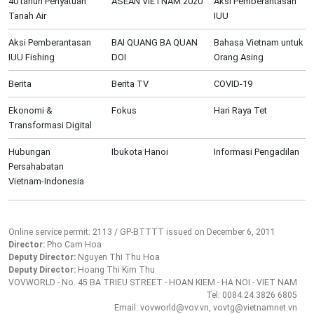
40 tahun Penyatuan
ASEAN VIETNAM 2020
Aksi Pemberantasan
Tanah Air
IUU
Aksi Pemberantasan
BAI QUANG BA QUAN
Bahasa Vietnam untuk
IUU Fishing
DOI
Orang Asing
Berita
Berita TV
COVID-19
Ekonomi &
Fokus
Hari Raya Tet
Transformasi Digital
Hubungan
Ibukota Hanoi
Informasi Pengadilan
Persahabatan
Vietnam-Indonesia
Online service permit: 2113 / GP-BTTTT issued on December 6, 2011
Director:
Pho Cam Hoa
Deputy Director:
Nguyen Thi Thu Hoa
Deputy Director:
Hoang Thi Kim Thu
VOVWORLD - No. 45 BA TRIEU STREET - HOAN KIEM - HA NOI - VIET NAM
Tel: 0084.24.3826 6805
Email: vovworld@vov.vn, vovtg@vietnamnet.vn