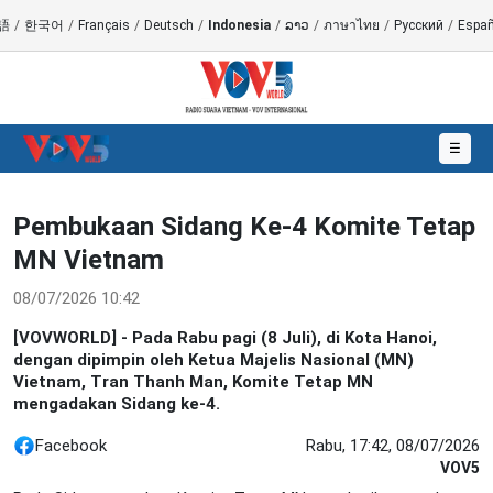
語
/
한국어
/
Français
/
Deutsch
/
Indonesia
/
ລາວ
/
ภาษาไทย
/
Русский
/
Españ
☰
Pembukaan Sidang Ke-4 Komite Tetap
MN Vietnam
08/07/2026 10:42
[VOVWORLD] - Pada Rabu pagi (8 Juli), di Kota Hanoi,
dengan dipimpin oleh Ketua Majelis Nasional (MN)
Vietnam, Tran Thanh Man, Komite Tetap MN
mengadakan Sidang ke-4.
Facebook
Rabu, 17:42, 08/07/2026
VOV5