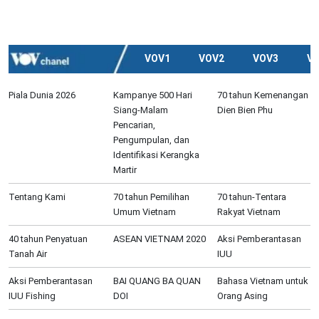
VOV1
VOV2
VOV3
V
Piala Dunia 2026
Kampanye 500 Hari
70 tahun Kemenangan
Siang-Malam
Dien Bien Phu
Pencarian,
Pengumpulan, dan
Identifikasi Kerangka
Martir
Tentang Kami
70 tahun Pemilihan
70 tahun-Tentara
Umum Vietnam
Rakyat Vietnam
40 tahun Penyatuan
ASEAN VIETNAM 2020
Aksi Pemberantasan
Tanah Air
IUU
Aksi Pemberantasan
BAI QUANG BA QUAN
Bahasa Vietnam untuk
IUU Fishing
DOI
Orang Asing