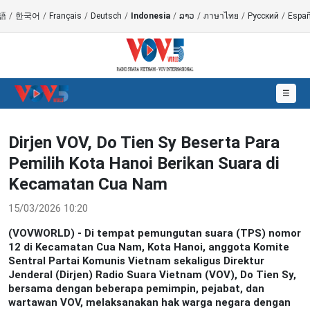
語
/
한국어
/
Français
/
Deutsch
/
Indonesia
/
ລາວ
/
ภาษาไทย
/
Русский
/
Españ
☰
Dirjen VOV, Do Tien Sy Beserta Para
Pemilih Kota Hanoi Berikan Suara di
Kecamatan Cua Nam
15/03/2026 10:20
(VOVWORLD) - Di tempat pemungutan suara (TPS) nomor
12 di Kecamatan Cua Nam, Kota Hanoi, anggota Komite
Sentral Partai Komunis Vietnam sekaligus Direktur
Jenderal (Dirjen) Radio Suara Vietnam (VOV), Do Tien Sy,
bersama dengan beberapa pemimpin, pejabat, dan
wartawan VOV, melaksanakan hak warga negara dengan