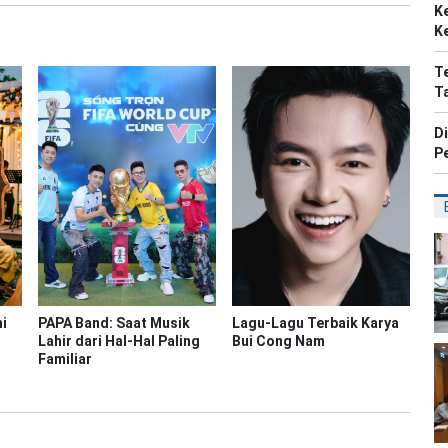
K
K
T
T
D
P
i
PAPA Band: Saat Musik
Lagu-Lagu Terbaik Karya
Lahir dari Hal-Hal Paling
Bui Cong Nam
Familiar