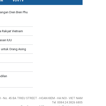
CM
VOVTV
angan Dien Bien Phu
a Rakyat Vietnam
asan IUU
 untuk Orang Asing
dilan
- No. 45 BA TRIEU STREET - HOAN KIEM - HA NOI - VIET NAM
Tel: 0084.24.3826 6805