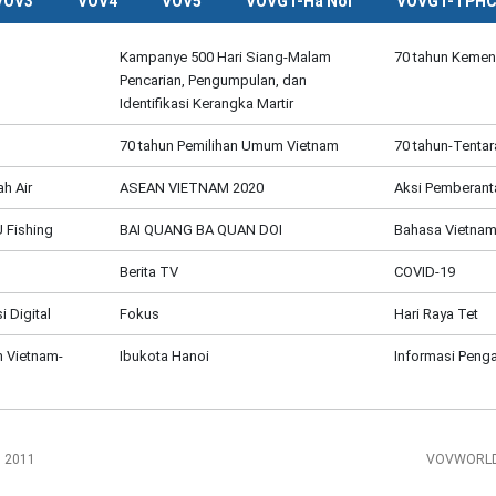
VOV3
VOV4
VOV5
VOVGT-Ha Noi
VOVGT-TPH
Kampanye 500 Hari Siang-Malam
70 tahun Kemen
Pencarian, Pengumpulan, dan
Identifikasi Kerangka Martir
70 tahun Pemilihan Umum Vietnam
70 tahun-Tentar
h Air
ASEAN VIETNAM 2020
Aksi Pemberant
 Fishing
BAI QUANG BA QUAN DOI
Bahasa Vietnam
Berita TV
COVID-19
 Digital
Fokus
Hari Raya Tet
 Vietnam-
Ibukota Hanoi
Informasi Penga
, 2011
VOVWORLD 