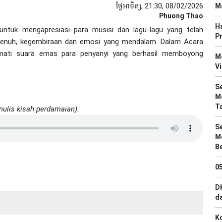
ថ្ងៃអាទិត្យ, 21:30, 08/02/2026
M
Phuong Thao
Ha
ntuk mengapresiasi para musisi dan lagu-lagu yang telah
Pr
 penuh, kegembiraan dan emosi yang mendalam. Dalam Acara
kmati suara emas para penyanyi yang berhasil memboyong
M
Vi
Se
M
T
nulis kisah perdamaian).
Se
M
B
0
D
d
Ko