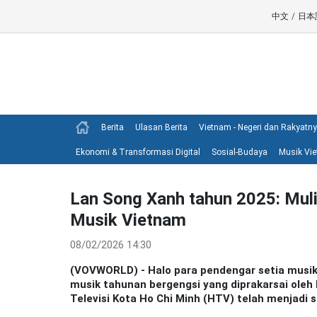
中文
/
日本
Berita
Ulasan Berita
Vietnam - Negeri dan Rakyatn
Ekonomi & Transformasi Digital
Sosial-Budaya
Musik Vi
Lan Song Xanh tahun 2025: Muli
Musik Vietnam
08/02/2026 14:30
(VOVWORLD) - Halo para pendengar setia musi
musik tahunan bergengsi yang diprakarsai oleh 
Televisi Kota Ho Chi Minh (HTV) telah menjadi 