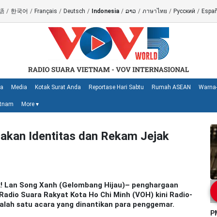
語
/
한국어
/
Français
/
Deutsch
/
Indonesia
/
ລາວ
/
ภาษาไทย
/
Русский
/
Españ
ya
Media
Kotak Surat Anda
Reportase Hari Sabtu
Rumah ASEAN
Warna-
etnam
More
▾
akan Identitas dan Rekam Jejak
k! Lan Song Xanh (Gelombang Hijau)– penghargaan
Radio Suara Rakyat Kota Ho Chi Minh (VOH) kini Radio-
salah satu acara yang dinantikan para penggemar.
P