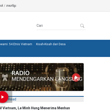
ol
/
ភាសាខ្មែរ
warni: 54 Etnis Vietnam
Kisah-Kisah dari Desa
Most Read
M Vietnam, Le Minh Hung Menerima Menhan