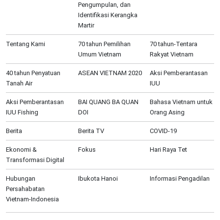
Pengumpulan, dan
Identifikasi Kerangka
Martir
Tentang Kami
70 tahun Pemilihan
70 tahun-Tentara
Umum Vietnam
Rakyat Vietnam
40 tahun Penyatuan
ASEAN VIETNAM 2020
Aksi Pemberantasan
Tanah Air
IUU
Aksi Pemberantasan
BAI QUANG BA QUAN
Bahasa Vietnam untuk
IUU Fishing
DOI
Orang Asing
Berita
Berita TV
COVID-19
Ekonomi &
Fokus
Hari Raya Tet
Transformasi Digital
Hubungan
Ibukota Hanoi
Informasi Pengadilan
Persahabatan
Vietnam-Indonesia