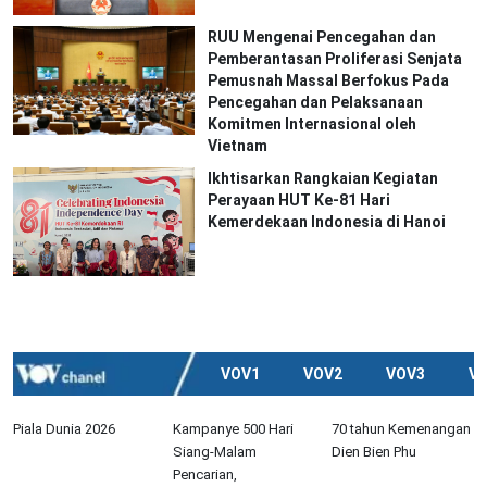
RUU Mengenai Pencegahan dan
Pemberantasan Proliferasi Senjata
Pemusnah Massal Berfokus Pada
Pencegahan dan Pelaksanaan
Komitmen Internasional oleh
Vietnam
Ikhtisarkan Rangkaian Kegiatan
Perayaan HUT Ke-81 Hari
Kemerdekaan Indonesia di Hanoi
VOV1
VOV2
VOV3
V
Piala Dunia 2026
Kampanye 500 Hari
70 tahun Kemenangan
Siang-Malam
Dien Bien Phu
Pencarian,