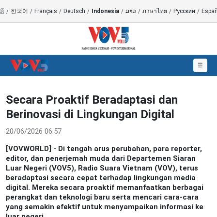
語
/
한국어
/
Français
/
Deutsch
/
Indonesia
/
ລາວ
/
ภาษาไทย
/
Русский
/
Españ
☰
Secara Proaktif Beradaptasi dan
Berinovasi di Lingkungan Digital
20/06/2026 06:57
[VOVWORLD] - Di tengah arus perubahan, para reporter,
editor, dan penerjemah muda dari Departemen Siaran
Luar Negeri (VOV5), Radio Suara Vietnam (VOV), terus
beradaptasi secara cepat terhadap lingkungan media
digital. Mereka secara proaktif memanfaatkan berbagai
perangkat dan teknologi baru serta mencari cara-cara
yang semakin efektif untuk menyampaikan informasi ke
luar negeri.