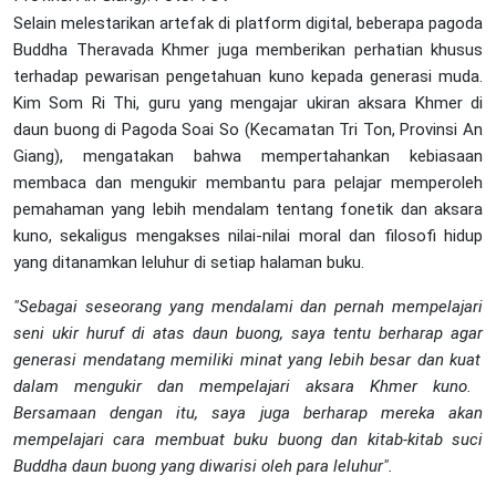
Selain melestarikan artefak di platform digital, beberapa pagoda
Buddha Theravada Khmer juga memberikan perhatian khusus
terhadap pewarisan pengetahuan kuno kepada generasi muda.
Kim Som Ri Thi, guru yang mengajar ukiran aksara Khmer di
daun buong di Pagoda Soai So (Kecamatan Tri Ton, Provinsi An
Giang), mengatakan bahwa mempertahankan kebiasaan
membaca dan mengukir membantu para pelajar memperoleh
pemahaman yang lebih mendalam tentang fonetik dan aksara
kuno, sekaligus mengakses nilai-nilai moral dan filosofi hidup
yang ditanamkan leluhur di setiap halaman buku.
"Sebagai seseorang yang mendalami dan
pernah
mempelajari
seni ukir
huruf di atas
daun
buong
, saya tentu
berharap agar
generasi mendatang m
emiliki
minat yang lebih besar dan
kuat
dalam mengukir dan mempelajari aksara Khmer kuno.
Bersamaan dengan itu, saya juga berharap mereka akan
mempelajari
cara membuat buku buong dan kitab-kitab suci
Buddha daun buong
yang diwarisi oleh para leluhur"
.