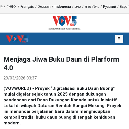
語
/
한국어
/
Français
/
Deutsch
/
Indonesia
/
ລາວ
/
ภาษาไทย
/
Русский
/
Españ
☰
Menjaga Jiwa Buku Daun di Plarform
4.0
29/03/2026 03:37
(VOVWORLD) - Proyek “Digitalisasi Buku Daun Buong”
mulai digelar sejak tahun 2025 dengan dukungan
pendanaan dari Dana Dukungan Kanada untuk Inisiatif
Lokal di wilayah Dataran Rendah Sungai Mekong. Proyek
ini menandai perjalanan baru dalam menghidupkan
kembali tradisi buku daun buong di tengah kehidupan
modern.