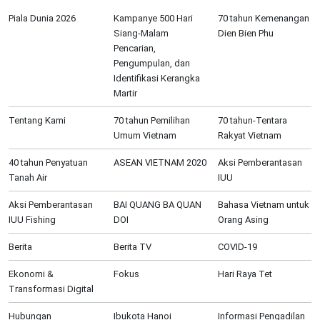
Piala Dunia 2026
Kampanye 500 Hari
70 tahun Kemenangan
Siang-Malam
Dien Bien Phu
Pencarian,
Pengumpulan, dan
Identifikasi Kerangka
Martir
Tentang Kami
70 tahun Pemilihan
70 tahun-Tentara
Umum Vietnam
Rakyat Vietnam
40 tahun Penyatuan
ASEAN VIETNAM 2020
Aksi Pemberantasan
Tanah Air
IUU
Aksi Pemberantasan
BAI QUANG BA QUAN
Bahasa Vietnam untuk
IUU Fishing
DOI
Orang Asing
Berita
Berita TV
COVID-19
Ekonomi &
Fokus
Hari Raya Tet
Transformasi Digital
Hubungan
Ibukota Hanoi
Informasi Pengadilan