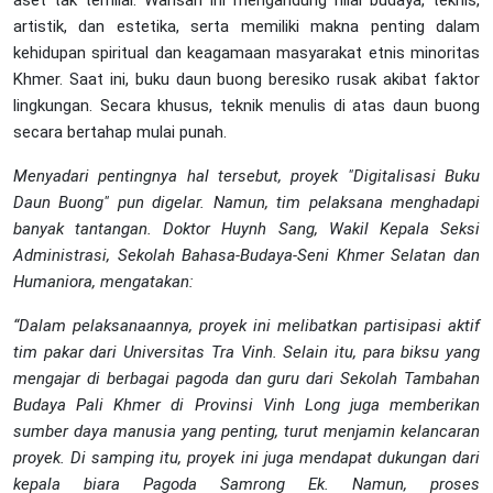
aset tak ternilai. Warisan ini mengandung nilai budaya, teknis,
artistik, dan estetika, serta memiliki makna penting dalam
kehidupan spiritual dan keagamaan masyarakat etnis minoritas
Khmer. Saat ini, buku daun buong beresiko rusak akibat faktor
lingkungan. Secara khusus, teknik menulis di atas daun buong
secara bertahap mulai punah.
Menyadari pentingnya hal
tersebut
, proyek "Digitalisasi Buku
Daun
Buong
" pun
digelar
. Namun, tim pelaksana menghadapi
banyak tantangan. Doktor Huynh Sang, Wakil Kepala
Seksi
Administrasi, Sekolah Bahasa-Budaya-Seni Khmer Selatan
dan
Humaniora, mengatakan:
“Dalam
pelaksanaannya, proyek ini melibatkan partisipasi aktif
tim
pakar
dari Universitas Tra Vinh.
Selain itu
, para biksu yang
mengajar di berbagai
pagoda
dan guru dari Sekolah Tambahan
Budaya Pali Khmer di Provinsi Vinh Long juga memberikan
sumber daya manusia yang penting, turut menjamin kelancaran
proyek.
Di samping
itu, proyek ini
juga
mendapat dukungan dari
kepala biara
Pagoda
Samrong Ek. Namun, proses