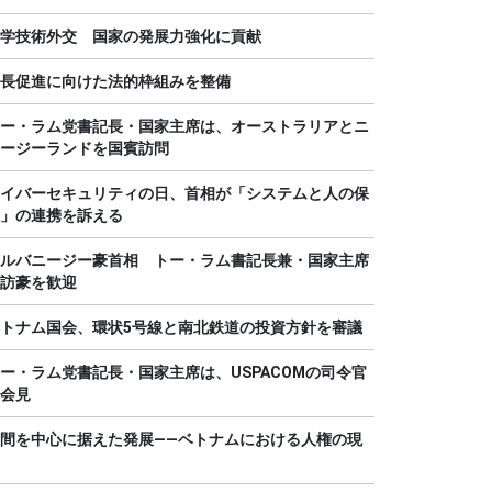
学技術外交 国家の発展力強化に貢献
長促進に向けた法的枠組みを整備
ー・ラム党書記長・国家主席は、オーストラリアとニ
ージーランドを国賓訪問
イバーセキュリティの日、首相が「システムと人の保
」の連携を訴える
ルバニージー豪首相 トー・ラム書記長兼・国家主席
訪豪を歓迎
トナム国会、環状5号線と南北鉄道の投資方針を審議
ー・ラム党書記長・国家主席は、USPACOMの司令官
会見
間を中心に据えた発展――ベトナムにおける人権の現