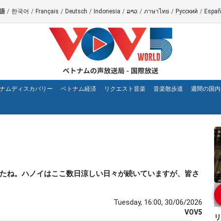
語
/
한국어
/
Français
/
Deutsch
/
Indonesia
/
ລາວ
/
ภาษาไทย
/
Русский
/
Españ
ナムディスカバリー
ベトナム経済
リクエスト音楽
音楽散歩道
週間の国内
過ぎましたね。ハノイはここ数日涼しい日々が続いていますが、皆さ
Tuesday, 16:00, 30/06/2026
VOV5
リ