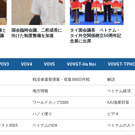
線と
国会臨時会議、二桁成長に
タイ国会議長 ベトナム・
議
向けた制度整備を加速
タイ外交関係樹立50周年記
念展に出席
VOV3
VOV4
VOV5
VOVGT-Ha Noi
VOVGT-TPH
戦没者遺骨捜索・収集500日作戦
解説
地方情報
ベトナム経済
ワールドカップ2026
IUU漁業対策
ハノイ便り
ビデオ
スト2025
ベトナムのDX
ベトナムの人々