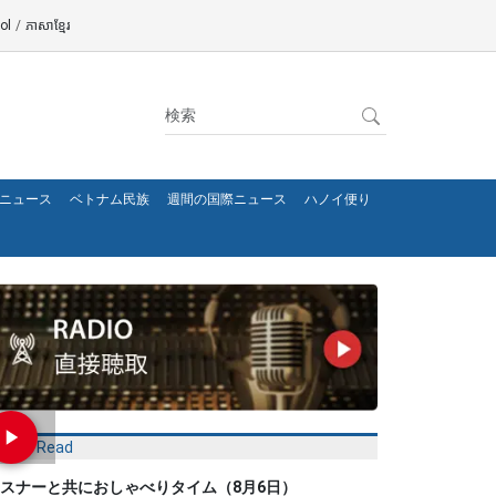
ol
/
ភាសាខ្មែរ
ニュース
ベトナム民族
週間の国際ニュース
ハノイ便り
Most Read
スナーと共におしゃべりタイム（8月6日）