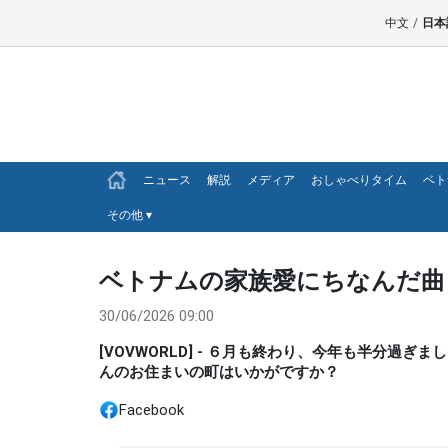
中文
/
日本
ニュース
解説
メディア
おしゃべりタイム
ベト
その他
▾
ベトナムの家族愛にちなんだ曲
30/06/2026 09:00
[VOVWORLD] - ６月も終わり、今年も半分
んのお住まいの町はいかがですか？
Facebook