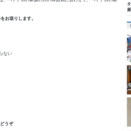
タ
展
e)をお送りします。
らない
をどうぞ