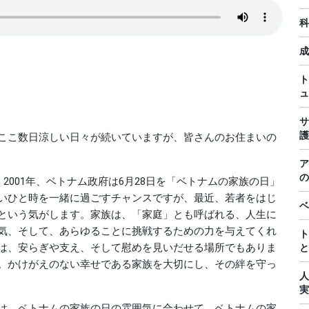
科
成
ト
ュ
サ
護
ここ数日涼しい日々が続いていますが、皆さんのお住まいの
ア
の
2001年、ベトナム政府は6月28日を「ベトナムの家族の日」
いひと時を一緒に過ごすチャンスですが、最近、若者をはじ
ベ
という気がします。家族は、「家庭」とも呼ばれる、人生に
気、そして、あらゆることに挑戦するための力を与えてくれ
ト
は、安らぎや支え、そして慰めを見いだせる場所でもありま
と
。かけがえのない幸せである家族を大切にし、その絆を守っ
人
実
は、ベトナムの家族の日の雰囲気に合わせて、ベトナムの家