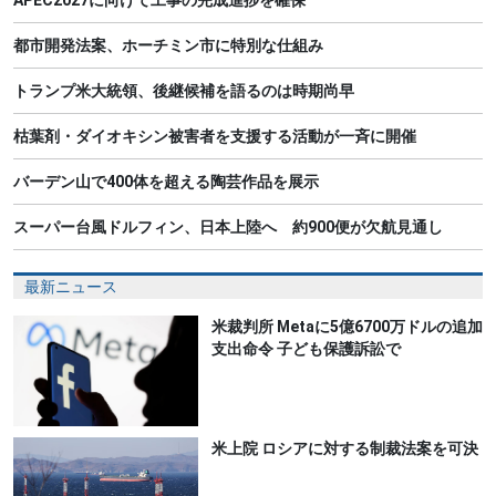
都市開発法案、ホーチミン市に特別な仕組み
トランプ米大統領、後継候補を語るのは時期尚早
枯葉剤・ダイオキシン被害者を支援する活動が一斉に開催
バーデン山で400体を超える陶芸作品を展示
スーパー台風ドルフィン、日本上陸へ 約900便が欠航見通し
最新ニュース
米裁判所 Metaに5億6700万ドルの追加
支出命令 子ども保護訴訟で
米上院 ロシアに対する制裁法案を可決