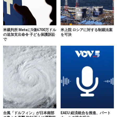
米裁判所 Metaに5億6700万ドル
米上院 ロシアに対する制裁法案
の追加支出命令 子ども保護訴訟
を可決
で
台風「ドルフィン」が日本南部
EAEU 経済統合を推進、パート