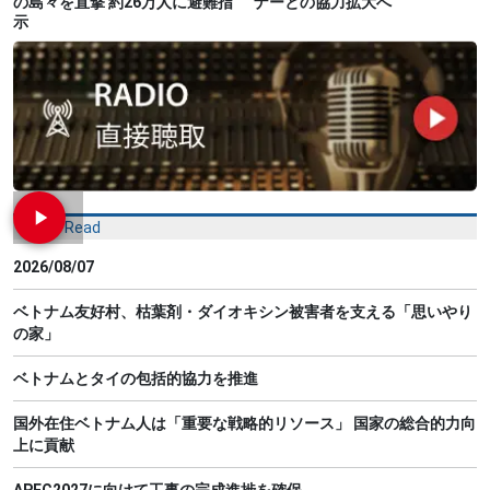
の島々を直撃 約26万人に避難指
ナーとの協力拡大へ
示
Most Read
2026/08/07
ベトナム友好村、枯葉剤・ダイオキシン被害者を支える「思いやり
の家」
ベトナムとタイの包括的協力を推進
国外在住ベトナム人は「重要な戦略的リソース」 国家の総合的力向
上に貢献
APEC2027に向けて工事の完成進捗を確保