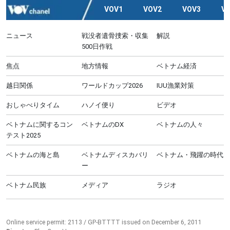
VOV1
VOV2
VOV3
V
ニュース
戦没者遺骨捜索・収集
解説
500日作戦
焦点
地方情報
ベトナム経済
越日関係
ワールドカップ2026
IUU漁業対策
おしゃべりタイム
ハノイ便り
ビデオ
ベトナムに関するコン
ベトナムのDX
ベトナムの人々
テスト2025
ベトナムの海と島
ベトナムディスカバリ
ベトナム・飛躍の時代
ー
ベトナム民族
メディア
ラジオ
Online service permit: 2113 / GP-BTTTT issued on December 6, 2011