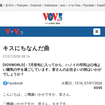
語
/
한국어
/
Français
/
Deutsch
/
Indonesia
/
ລາວ
/
ภาษาไทย
/
Русский
/
Españ
☰
キスにちなんだ曲
07/07/2026 08:16
[VOVWORLD] - 7月初旬に入ってから、ハノイの市民は心地よ
い陽気の中を過ごしています。皆さんのお住まいの街はいかが
でしょうか？
Facebook
火曜日 , 15:16, 07/07/2026
VOV5
こんにちは、ご機嫌いかがですか、皆さん。
ご機嫌いかがですか、皆さん。タオです。