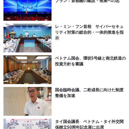
プラン：首都圏の建設・発展への志
レ・ミン・フン首相 サイバーセキュ
リティ対策の総合的・一体的推進を指
示
ベトナム国会、環状5号線と南北鉄道の
投資方針を審議
国会臨時会議、二桁成長に向けた制度
整備を加速
タイ国会議長 ベトナム・タイ外交関
係樹立50周年記念展に出席