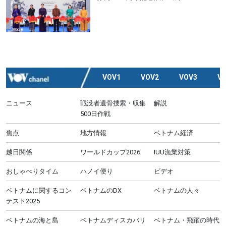
VOV1
VOV2
VOV3
V
ニュース
戦没者遺骨捜索・収集
解説
500日作戦
焦点
地方情報
ベトナム経済
越日関係
ワールドカップ2026
IUU漁業対策
おしゃべりタイム
ハノイ便り
ビデオ
ベトナムに関するコン
ベトナムのDX
ベトナムの人々
テスト2025
ベトナムの海と島
ベトナムディスカバリ
ベトナム・飛躍の時代