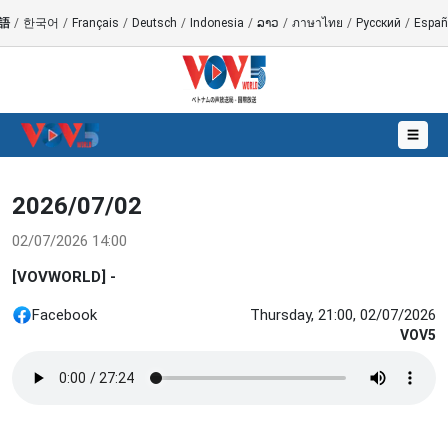
語
/
한국어
/
Français
/
Deutsch
/
Indonesia
/
ລາວ
/
ภาษาไทย
/
Русский
/
Españ
☰
2026/07/02
02/07/2026 14:00
[VOVWORLD] -
Facebook
Thursday, 21:00, 02/07/2026
VOV5