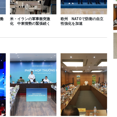
働
米・イランの軍事衝突激
欧州 NATOで防衛の自立
化 中東情勢の緊張続く
性強化を加速