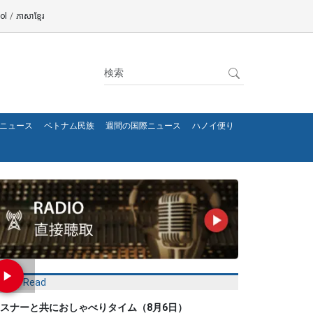
ol
/
ភាសាខ្មែរ
ニュース
ベトナム民族
週間の国際ニュース
ハノイ便り
Most Read
スナーと共におしゃべりタイム（8月6日）