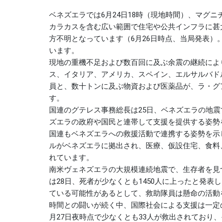
ベネズエラでは6月24日18時（現地時間）、マグニ
カラカスを含む広い範囲で住宅や公共インフラに甚大な
方不明となっています（6月26日時点、当局発表
います。
現地の重機不足および数百回に及ぶ余震の継続によ
ス、イタリア、アメリカ、スペイン、エルサルバドル
員と、数十トンに及ぶ物資および医薬品が、ラ・グ
す。
国連のグテレス事務総長は25日、ベネズエラの地
ズエラの政府や国民と連帯して支援を提供する姿勢
国連もベネズエラへの救援活動で連携する姿勢を示し
ルがベネズエラに拠出され、医療、仮設住宅、食料
れています。
南米ヴェネズエラの大規模連続地震で、生存者を見
は28日、死者が少なくとも1450人に上ったと発
ている可能性があるとして、救助隊員は懸命の活動
時間との闘いが続く中、国際社会による支援は一定
月27日夜時点で少なくとも33人が救出されており