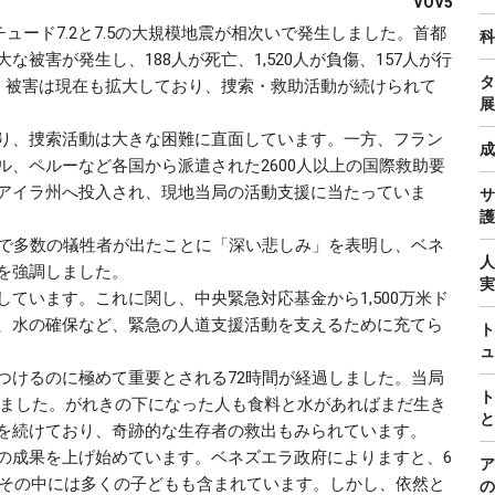
VOV5
チュード7.2と7.5の大規模地震が相次いで発生しました。首都
科
被害が発生し、188人が死亡、1,520人が負傷、157人が行
タ
）。被害は現在も拡大しており、捜索・救助活動が続けられて
展
り、捜索活動は大きな困難に直面しています。一方、フラン
成
、ペルーなど各国から派遣された2600人以上の国際救助要
アイラ州へ投入され、現地当局の活動支援に当たっていま
サ
護
震で多数の犠牲者が出たことに「深い悲しみ」を表明し、ベネ
人
を強調しました。
実
ています。これに関し、中央緊急対応基金から1,500万米ド
、水の確保など、緊急の人道支援活動を支えるために充てら
ト
ュ
つけるのに極めて重要とされる72時間が経過しました。当局
ト
表しました。がれきの下になった人も食料と水があればまだ生き
と
を続けており、奇跡的な生存者の救出もみられています。
の成果を上げ始めています。ベネズエラ政府によりますと、6
ア
、その中には多くの子どもも含まれています。しかし、依然と
の