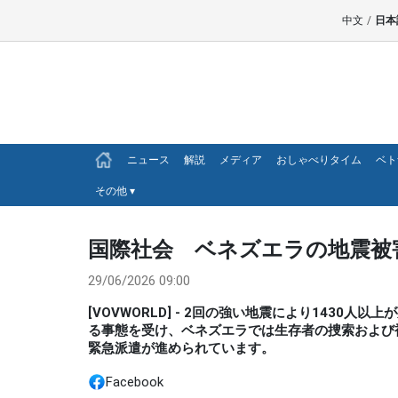
中文
/
日本
ニュース
解説
メディア
おしゃべりタイム
ベト
その他
▾
国際社会 ベネズエラの地震被
29/06/2026 09:00
[VOVWORLD] - 2回の強い地震により143
る事態を受け、ベネズエラでは生存者の捜索および
緊急派遣が進められています。
Facebook