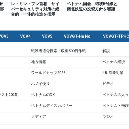
据
レ・ミン・フン首相 サイ
ベトナム国会、環状5号線と
都
バーセキュリティ対策の総
南北鉄道の投資方針を審議
合的・一体的推進を指示
VOV3
VOV4
VOV5
VOVGT-Ha Noi
VOVGT-TPH
戦没者遺骨捜索・収集500日作戦
解説
地方情報
ベトナム経済
ワールドカップ2026
IUU漁業対策
ハノイ便り
ビデオ
スト2025
ベトナムのDX
ベトナムの人々
ベトナムディスカバリー
ベトナム・飛躍
メディア
ラジオ