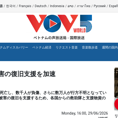
語
/
한국어
/
Français
/
Deutsch
/
Indonesia
/
ລາວ
/
ภาษาไทย
/
Русский
/
Españ
ナムディスカバリー
ベトナム経済
リクエスト音楽
音楽散歩道
週間の国内
害の復旧支援を加速
0人以上が死亡し、数千人が負傷、さらに数万人が行方不明となってい
被害の復旧を支援するため、各国からの救助隊と支援物資の
Monday, 16:00, 29/06/2026
リ