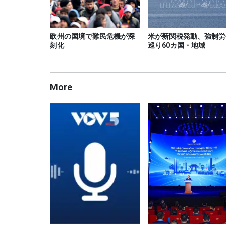
欧州の国境で難民危機が深
米が新関税発動、強制労
刻化
巡り60カ国・地域
More