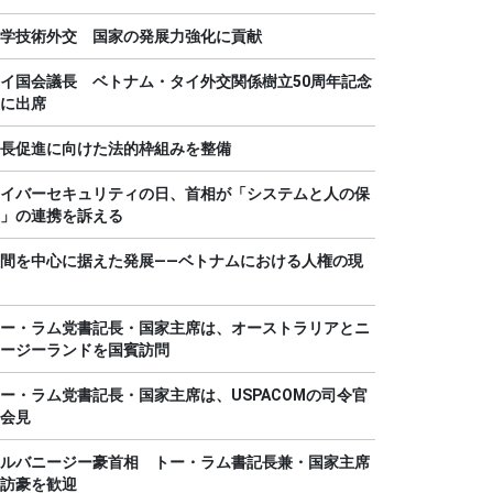
学技術外交 国家の発展力強化に貢献
イ国会議長 ベトナム・タイ外交関係樹立50周年記念
に出席
長促進に向けた法的枠組みを整備
イバーセキュリティの日、首相が「システムと人の保
」の連携を訴える
間を中心に据えた発展――ベトナムにおける人権の現
ー・ラム党書記長・国家主席は、オーストラリアとニ
ージーランドを国賓訪問
ー・ラム党書記長・国家主席は、USPACOMの司令官
会見
ルバニージー豪首相 トー・ラム書記長兼・国家主席
訪豪を歓迎