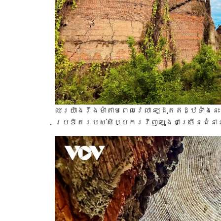
ឈរយ៉ាងរឹងមាំតាមពេលវេលា ឡដុតឥដ្ឋទាំងនេះ
ប្រឌិតរបស់សិប្បករវិញឡុងជាច្រើនជំនា