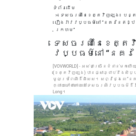
ទំព័រដើម
ទេសចរណ៍នៃខេត្តវិញឡុង៖ បន្
រឿងរ៉ាវវប្បធម៌នៅ “នគរនៃឥដ្ឋ
ក្រហម”
ទេសចរណ៍នៃខេត្តវ
វប្បធម៌នៅ “នគរ
[VOVWORLD] - អស់ជាច្រើនជំនាន់មកហ
(ខេត្តវិញឡុង) បានផ្សាភ្ជាប់នឹង
មូលប្រពៃណីដ៏ពិសេស។ សព្វថ្ងៃនេះ “
ក្លាយទៅជាគោលដៅទេសចរណ៍វប្បធម៌ដ៏វ
Long។