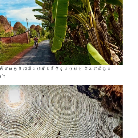
ក៏ជាសក្ខីភាពនៃបាតដៃដ៏ប៉ិនប្រសប់ និងភាពច្នៃ
ន់។