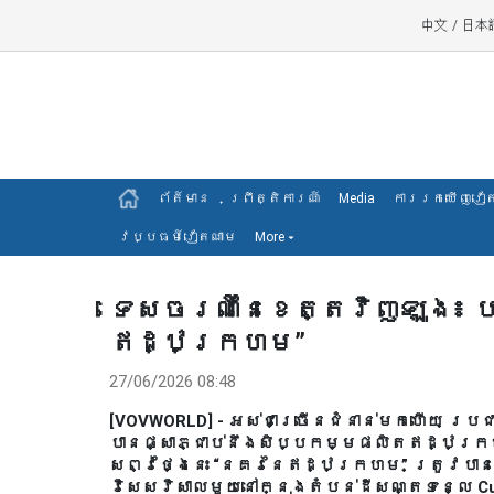
中文
/
日本
ព័ត៍មាន
ព្រឹត្តិការណ៍
Media
ការរកឃើញវៀ
វប្បធម៍វៀតណាម
More
▾
ទេសចរណ៍នៃខេត្តវិញឡុង៖ 
ឥដ្ឋក្រហម”
27/06/2026 08:48
[VOVWORLD] - អស់ជាច្រើនជំនាន់មកហើយ ប្រ
បានផ្សាភ្ជាប់នឹងសិប្បកម្មផលិតឥដ្ឋក្រ
សព្វថ្ងៃនេះ “នគរនៃឥដ្ឋក្រហម” ត្រូវបាន
វិសេសវិសាលមួយនៅក្នុងតំបន់ដីសណ្តទន្លេ C