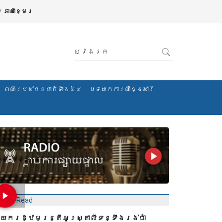
/
ភាសាខ្មែរ
ពណ៌របស់ជនជាតិទាំង៥៤
បទយកការណ៍ថ្ងៃសៅរ៍
Most Read
ាយករដ្ឋមន្ត្រីអូស្ត្រាលីទន្ទឹងរង់ចាំ