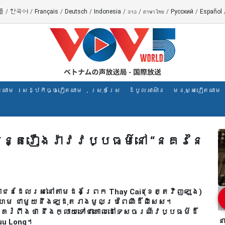
語
/
한국어
/
Français
/
Deutsch
/
Indonesia
/
ລາວ
/
ภาษาไทย
/
Русский
/
Español
តណាម
សេដ្ឋកិច្ចវៀតណាម
ស្រុកស្រែ
ដំបូលអាស៊ាន
មនុស្សវៀតណាម
បន្តរឿងរ៉ាវវប្បធម៌នៅ “នគរនៃ
ជាជនដែលរស់នៅតាមដងព្រែក Thay Cai (ខេត្តវិញឡុង)
ហម ជាមួយនឹងឡដុតរាងមូលប្រពៃណីដ៏ពិសេស។
គេរំពឹងថា នឹងក្លាយទៅជាគោលដៅទេសចរណ៍វប្បធម៌ដ៏
ន
uu Long។