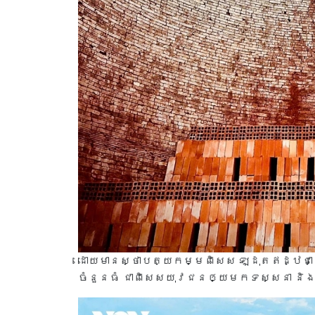
ដោយមានស្ថាបត្យកម្មពិសេស ឡដុតឥដ្ឋជា
ចំនួនធំ ជាពិសេសយុវជនឲ្យមកទស្សនា ន