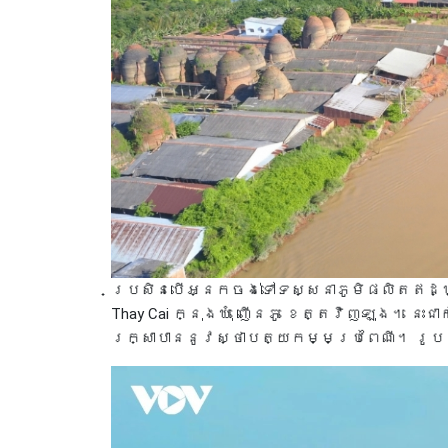
ប្រសិនបើអ្នកចង់ទៅទស្សនាភូមិផលិតឥដ្ឋ
Thay Cai ក្នុងឃុំ ញើនភូ ខេត្តវិញឡុង។ នេ
រក្សាបាននូវស្ថាបត្យកម្មប្រពៃណី។ រូបថត