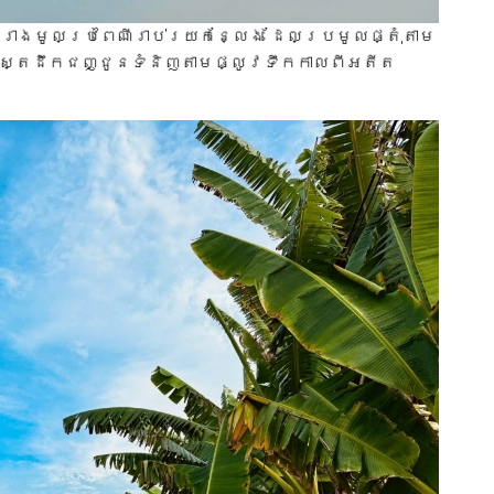
្ឋរាងមូលប្រពៃណីរាប់រយកន្លែង ដែលប្រមូលផ្តុំតាម
សាស្រ្តដឹកជញ្ជូនទំនិញតាមផ្លូវទឹកកាលពីអតីត