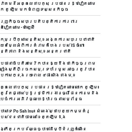
្វាគមន៍អគ្គលេខាបក្ស ប្រធានរដ្ឋវៀតណាម
ោក តូ ឡឹម មកបំពេញទស្សនកិច្ច
ំរុញកិច្ចសហប្រតិបត្តិការការពារ
តិវៀតណាម-ម៉ាឡេស៊ី
្រុមប្រឹក្សាសន្តិសុខអង្គការសហប្រជាជាតិ
ាយតម្លៃអំពីការគំរាមកំហែងរបស់ IS ចំពោះ
ន្តិភាព និងសន្តិសុខអន្តរជាតិ
្រធានាធិបតីអាមេរិកបាន​ឱ្យដឹងថា កិច្ចព្រម
្រៀងស្តីពីច្រកសមុទ្រហ័រមូស អាចត្រូវបាន
្រកាសក្នុងរយៈពេល ៤៨ ម៉ោងខាងមុខ
គ្គលេខាបក្ស ប្រធានរដ្ឋវៀតណាមលោក តូ ឡឹម៖
្រូវតែផ្លាស់ប្ដូរថ្មីការងារធ្វើផែនការមេនិង
ៀបចំការអភិវឌ្ឍហេដ្ឋារចនាសម្ព័ន្ធ
្រាសាទ Po Sah Inu៖ សំណង់ស្ថាបត្យកម្មគំរូ
បស់ជនជាតិចាមនៅខេត្តឡឹមដុង
ង្កើតក្របខ័ណ្ឌច្បាប់ដើម្បីជំរុញកំណើន