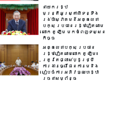
នាយករដ្ឋ
មន្ត្រីអូស្ត្រាលីទន្ទឹង
រង់ចាំស្វាគមន៍អគ្គលេខា
បក្ស ប្រធានរដ្ឋវៀតណាម
លោក តូ ឡឹម មកបំពេញទស្សន
កិច្ច
អគ្គលេខាបក្ស ប្រធាន
រដ្ឋវៀតណាមលោក តូ ឡឹម៖
ត្រូវតែផ្លាស់ប្ដូរថ្មី
ការងារធ្វើផែនការមេនិង
រៀបចំការអភិវឌ្ឍហេដ្ឋា
រចនាសម្ព័ន្ធ