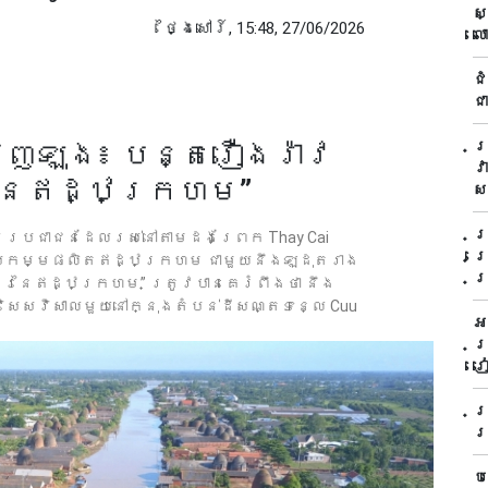
ស
ថ្ងៃសៅរ៍, 15:48, 27/06/2026
ល
ត
ជ
ជា
ិញឡុង៖ បន្តរឿងរ៉ាវ
ក
វ
នៃឥដ្ឋក្រហម”
ស
ប
ើយ ប្រជាជនដែលរស់នៅតាមដងព្រែក Thay Cai
ព
សិប្បកម្មផលិតឥដ្ឋក្រហម ជាមួយនឹងឡដុតរាង
ប
នគរនៃឥដ្ឋក្រហម” ត្រូវបានគេរំពឹងថា នឹង
ិសេសវិសាលមួយនៅក្នុងតំបន់ដីសណ្តទន្លេ Cuu
អ
ត
រ
ប
រ
ប