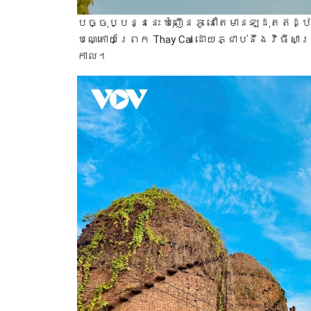
បច្ចុប្បន្ននេះ ឃុំញើនភូ នៅតែមានឡដុតឥដ
បណ្តោយព្រែក Thay Cai ដោយភ្ជាប់នឹងវិធី
កាល។