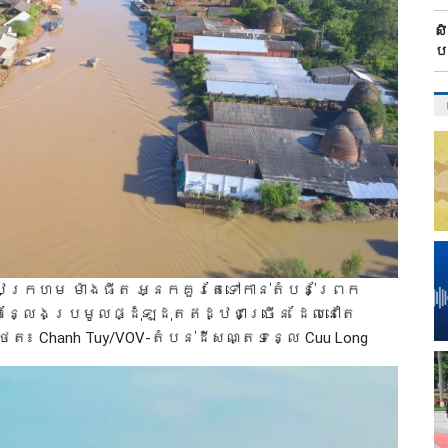
ស
ប
ក្រហម ម៉ាងធីត អ្នកគួរតែទៅកាន់តំបន់ព្រែក
ះជាកន្លែងប្រមូលផ្ដុំឡដុតឥដ្ឋជាច្រើន ដែលនៅតែ
៖ Chanh Tuy/VOV-តំបន់ដីសណ្តទន្លេ Cuu Long