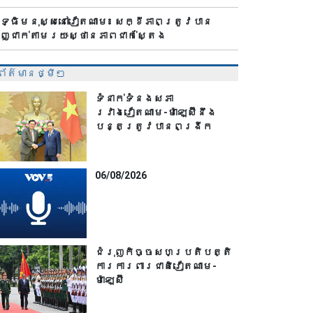
ិទ្ធិមនុស្សនៅវៀតណាម៖ សក្ខីភាពត្រូវបាន
ញ្ជាក់តាមរយៈស្ថានភាពជាក់ស្តែង
ព័ត៌មានថ្មីៗ
ទំនាក់ទំនងសភា
រវាងវៀតណាម-ម៉ាឡេស៊ីនឹង
បន្តត្រូវបានពង្រីក
06/08/2026
ជំរុញកិច្ចសហប្រតិបត្តិ
ការការពារជាតិវៀតណាម-
ម៉ាឡេស៊ី