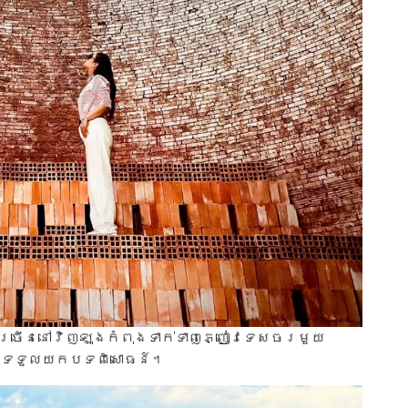
ច្រើននៅវិញឡុងកំពុងទាក់ទាញភ្ញៀវទេសចរមួយ
ិងទទួលយកបទពិសោធន៍។