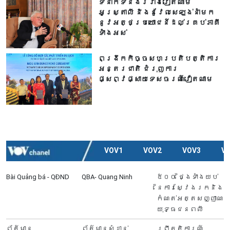
ទំនាក់ទំនងរវាងវៀតណាម
អូស្ត្រាលី និងនូវែលសេឡង់នាំមក
នូវអត្ថប្រយោជន៍ដល់គ្រប់ភាគី
ទាំងអស់
ពង្រីកកិច្ចសហប្រតិបត្តិការ
អន្តរជាតិ ជំរុញការ
ផ្សព្វផ្សាយទេសចរណ៍វៀតណាម
VOV1
VOV2
VOV3
V
Bài Quảng bá - QĐND
QBA- Quang Ninh
៥០០ ថ្ងៃទាំងយប់
នៃការស្វែងរកនិង
កំណត់អត្តសញ្ញាណ
យុទ្ធជនពលី
ព័ត៍មាន
ព័ត៌មានសំខាន់
ព្រឹត្តិការណ៍