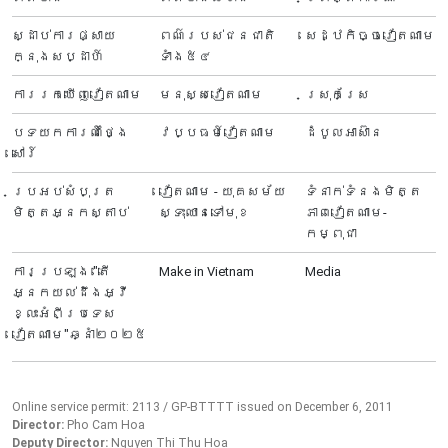
ស្ដាប់ការផ្សាយ
ពណ៌របស់ជនជាតិ
សេដ្ឋកិច្ចវៀតណាម
ក្នុងសប្ដាហ៍
ទាំង៥៤
ការរកឃើញវៀតណាម
មនុស្សវៀតណាម
ស្រុកស្រែ
បទយកការណ៍ថ្ងៃ
វប្បធម៍វៀតណាម
ដំបូលអាស៊ាន
សៅរ៍
ប្រអប់សំបុត្រ
វៀតណាម - យុគសម័យ
ទំនាក់ទំនងមិត្ត
មិត្តអ្នកស្តាប់
ស្ទុះឈានទៅមុខ
ភាពវៀតណាម-
កម្ពុជា
ការប្រឡង "តើ
Make in Vietnam
Media
អ្នក​យល់ដឹងអ្វី
ខ្លះអំពីប្រទេស​
វៀតណាម"ឆ្នាំ២០២៥
Online service permit: 2113 / GP-BTTTT issued on December 6, 2011
Director:
Pho Cam Hoa
Deputy Director:
Nguyen Thi Thu Hoa