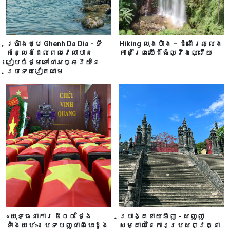
ច្រាំងថ្ម Ghenh Da Dia - ទី
Hiking លុងប៉ាង – ដំណើរ​ឆ្លង
កន្លែងដែលពេលវេលាបាន
កាត់ព្រៃឈើដ៏​ធំល្វឹងល្វើយ
រៀបចំថ្មទៅជាអច្ឆរិយៈនៃ
ប្រទេសវៀតណាម
«យុទ្ធនាការ ៥០០ ថ្ងៃ
ប្រាង្គ​ខាយ​ឌិញ - សញ្ញា
ទាំងយប់​»៖ បទ​បញ្ជាពីបេះដូង
សម្គាល់នៃការប្រសព្វគ្នា