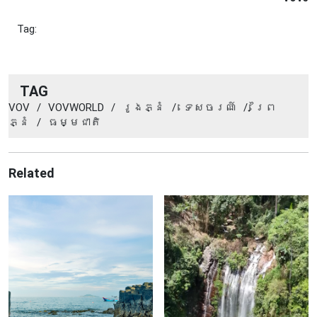
Tag:
TAG
VOV
/
VOVWORLD
/
រូងភ្នំ
/
ទេសចរណ៍
/
ព្រៃ
ភ្នំ
/
ធម្មជាតិ
Related