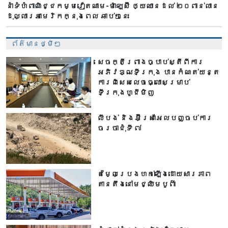
នាំទំហំពាណិជ្ជកម្មវៀតណាម-ម៉ាឡេស៊ី ឲ្យឈានដល់ ២០ពាន់លាន
ដុល្លារអាមេរិកក្នុងពេល ឆាប់ៗនេះ
ព័ត៌មានថ្មីៗ
សេចក្តីព្រាងច្បាប់ស្តីពីការ
អភិវឌ្ឍទីក្រុង បាន​កំណត់យន្ត
ការពិសេសលេចធ្លោសម្រាប់
ទីក្រុងហូជីមិញ
លីបង់ និងអ៊ីស្រាអែលបញ្ចប់ការ
ចរចាជុំទី ៧​
តម្លៃប្រេងហក់ឡើងដោយសារភាព
តានតឹងនៅមជ្ឈិមបូព៌ា