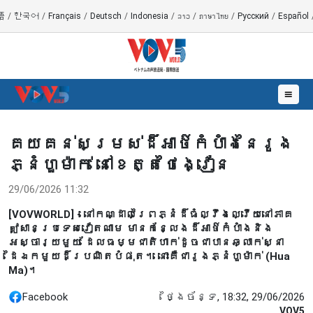
語
/
한국어
/
Français
/
Deutsch
/
Indonesia
/
ລາວ
/
ภาษาไทย
/
Русский
/
Español
☰
គយគន់សម្រស់ដ៏អាថ៌កំបាំងនៃរូង
ភ្នំហួម៉ាក់ នៅខេត្តថៃង្វៀន
29/06/2026 11:32
[VOVWORLD] - នៅកណ្ដាលព្រៃភ្នំដ៏ធំល្វឹងល្វើយនៅភាគ
ឦសានប្រទេសវៀតណាម មានកន្លែងដ៏អាថ៌កំបាំងនិង
អស្ចារ្យមួយ ដែលធម្មជាតិហាក់ដូចជាបានឆ្លាក់ស្នា
ដៃឯកមួយដ៏ប្រណិតបំផុត។ នោះគឺជារូងភ្នំហួម៉ាក់ (Hua
Ma)។
Facebook
ថ្ងៃច័ន្ទ, 18:32, 29/06/2026
VOV5