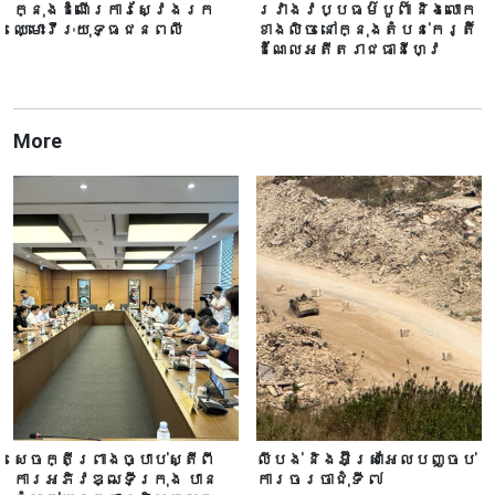
ក្នុងដំណើរ​ការស្វែងរក​
រវាងវប្បធម៌បូព៌ា និងលោក
ឈ្មោះ​វីរៈ​យុទ្ធជនពលី
ខាងលិច នៅក្នុងតំបន់​កេរ្តិ៍
ដំណែលអតីតរាជធានីហ្វេ
More
សេចក្តីព្រាងច្បាប់ស្តីពី
លីបង់ និងអ៊ីស្រាអែលបញ្ចប់
ការអភិវឌ្ឍទីក្រុង បាន​
ការចរចាជុំទី ៧​