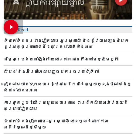
Most Read
ទំនាក់ទំនងរវាងវៀតណាម អូស្ត្រាលី និងនូវែលសេឡង់នាំមក
នូវអត្ថប្រយោជន៍ដល់គ្រប់ភាគីទាំងអស់
តម្លៃប្រេងហក់ឡើងដោយសារភាពតានតឹងនៅមជ្ឈិមបូព៌ា
លីបង់ និងអ៊ីស្រាអែលបញ្ចប់ការចរចាជុំទី ៧​
វៀតណាមចាត់ទុកសហរដ្ឋអាមេរិកជាដៃគូមួយក្នុងចំណោមដៃគូ
សំខាន់ឈានមុខគេ
ការទូតរួមដំណើរជាមួយសហគ្រាស ពង្រីកលំហអភិវឌ្ឍន៍
សម្រាប់វៀតណាម
ទំនាក់ទំនងវៀតណាម-អូស្ត្រាលី ឈាន​ចូលដំណាក់កាល
អភិវឌ្ឍន៍ថ្មីមួយ