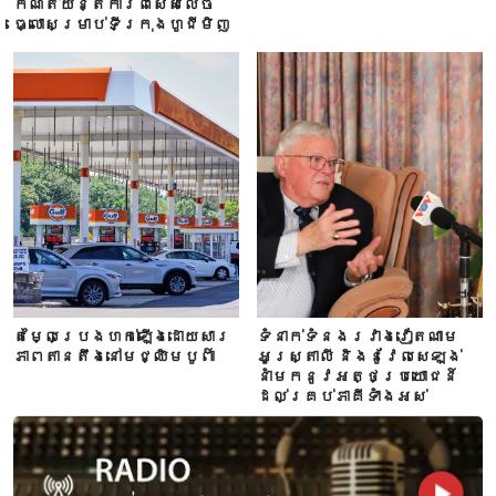
កំណត់យន្តការពិសេសលេច
ធ្លោសម្រាប់ទីក្រុងហូជីមិញ
តម្លៃប្រេងហក់ឡើងដោយសារ
ទំនាក់ទំនងរវាងវៀតណាម
ភាពតានតឹងនៅមជ្ឈិមបូព៌ា
អូស្ត្រាលី និងនូវែលសេឡង់
នាំមកនូវអត្ថប្រយោជន៍
ដល់គ្រប់ភាគីទាំងអស់