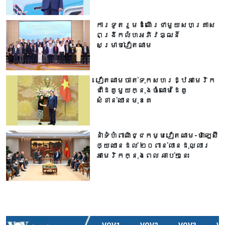
ការទូតរួមដំណើរជាមួយសហគ្រាស
ពង្រីកលំហអភិវឌ្ឍន៍
សម្រាប់វៀតណាម
វៀតណាមចាត់ទុកសហរដ្ឋអាមេរិក
ជាដៃគូមួយក្នុងចំណោមដៃគូ
សំខាន់ឈានមុខគេ
នាំទំហំពាណិជ្ជកម្មវៀតណាម-ម៉ាឡេស៊ី
ឲ្យឈានដល់ ២០ពាន់លានដុល្លារ
អាមេរិកក្នុងពេល ឆាប់ៗនេះ