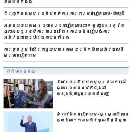
ទស្សនកិច្ច
ជំរុញកិច្ចសហប្រតិបត្តិការការពារជាតិវៀតណាម-ម៉ាឡេស៊ី
អគ្គលេខាបក្ស ប្រធានរដ្ឋវៀតណាមលោក តូ ឡឹម៖ ត្រូវតែ
ផ្លាស់ប្ដូរថ្មីការងារធ្វើផែនការមេនិងរៀបចំការ
អភិវឌ្ឍហេដ្ឋារចនាសម្ព័ន្ធ
ការទូតរួមដំណើរជាមួយសហគ្រាស ពង្រីកលំហអភិវឌ្ឍន៍
សម្រាប់វៀតណាម
ព័ត៌មានថ្មីៗ
ដាស់របរសិប្បកម្មជ្រលក់ពណ៌
ធ្លះរបស់ជនជាតិម៉ុងនៅ
ក្នុងឃុំតាសួ (ខេត្តសឺនឡា)
ទំនាក់ទំនងវៀតណាម-អូស្ត្រាលី ឈាន​
ចូលដំណាក់កាលអភិវឌ្ឍន៍ថ្មីមួយ