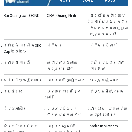
VOV1
VOV2
VOV3
V
Bài Quảng bá - QĐND
QBA- Quang Ninh
៥០០ ថ្ងៃទាំងយប់
នៃការស្វែងរកនិង
កំណត់អត្តសញ្ញាណ
យុទ្ធជនពលី
ព្រឹត្តិការណ៍ World
ព័ត៍មាន
ព័ត៌មានសំខាន់
Cup ២០២៦
ព្រឹត្តិការណ៍
ស្ដាប់ការផ្សាយ
ពណ៌របស់ជនជាតិ
ក្នុងសប្ដាហ៍
ទាំង៥៤
សេដ្ឋកិច្ចវៀតណាម
ការរកឃើញវៀតណាម
មនុស្សវៀតណាម
ស្រុកស្រែ
បទយកការណ៍ថ្ងៃ
វប្បធម៍វៀតណាម
សៅរ៍
ដំបូលអាស៊ាន
ប្រអប់សំបុត្រ
វៀតណាម - យុគសម័យ
មិត្តអ្នកស្តាប់
ស្ទុះឈានទៅមុខ
ទំនាក់ទំនងមិត្ត
ការប្រឡង "តើ
Make in Vietnam