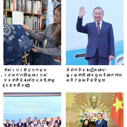
ដាស់របរសិប្បកម្ម
ទំនាក់ទំនងវៀតណាម-
ជ្រលក់ពណ៌ធ្លះរបស់
អូស្ត្រាលី ឈាន​ចូលដំណាក់កាល
ជនជាតិម៉ុងនៅក្នុងឃុំតាសួ
អភិវឌ្ឍន៍ថ្មីមួយ
(ខេត្តសឺនឡា)