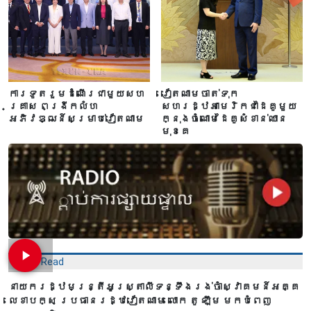
ការទូតរួមដំណើរជាមួយសហ
វៀតណាមចាត់ទុក
គ្រាស ពង្រីកលំហ
សហរដ្ឋអាមេរិកជាដៃគូមួយ
អភិវឌ្ឍន៍សម្រាប់វៀតណាម
ក្នុងចំណោមដៃគូសំខាន់ឈាន
មុខគេ
Most Read
នាយករដ្ឋមន្ត្រីអូស្ត្រាលីទន្ទឹងរង់ចាំស្វាគមន៍អគ្គ
លេខាបក្ស ប្រធានរដ្ឋវៀតណាម លោក តូ ឡឹម មកបំពេញ