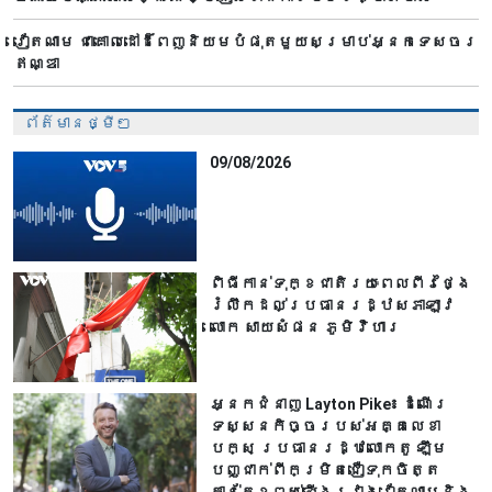
វៀតណាម ជាគោលដៅដ៏ពេញនិយមបំផុតមួយសម្រាប់អ្នកទេសចរ
ឥណ្ឌា
ព័ត៌មានថ្មីៗ
09/08/2026
ពិធីកាន់ទុក្ខជាតិរយៈពេលពីរថ្ងៃ
រំលឹកដល់ប្រធានរដ្ឋសភាឡាវ
លោក សាយសំផន ភូមិវិហារ
អ្នកជំនាញ Layton Pike៖ ដំណើរ
ទស្សនកិច្ចរបស់អគ្គលេខា
បក្ស ប្រធានរដ្ឋលោកតូ ឡឹម
បញ្ជាក់ពីកម្រិតជឿទុកចិត្ត
កាន់តែខ្ពស់ឡើងរវាងវៀតណាមនិង