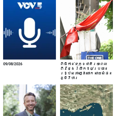
09/08/2026
ពិធីកាន់ទុក្ខជាតិរយៈពេល
ពីរថ្ងៃ រំលឹកដល់ប្រធាន
រដ្ឋសភាឡាវ លោក សាយសំផន
ភូមិវិហារ