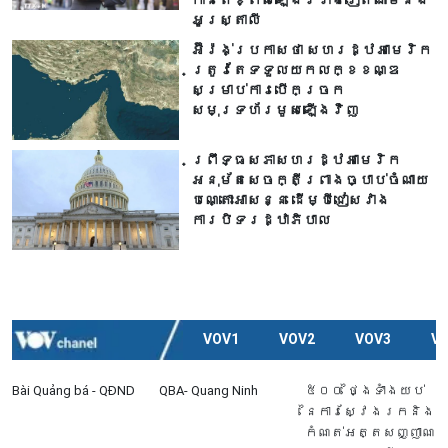
អូស្ត្រាលី
អ៊ីរ៉ង់ប្រកាសថា សហរដ្ឋអាមេរិក
ត្រូវតែទទួលយកលក្ខខណ្ឌ
សម្រាប់ការបើកច្រក
សមុទ្រហ័រមូសឡើងវិញ
ព្រឹទ្ធសភាសហរដ្ឋអាមេរិក
អនុម័តសេចក្តីព្រាងច្បាប់ចំណាយ
បណ្តោះអាសន្ន ដើម្បីជៀសវាង
ការបិទរដ្ឋាភិបាល
VOV1
VOV2
VOV3
V
Bài Quảng bá - QĐND
QBA- Quang Ninh
៥០០ ថ្ងៃទាំងយប់
នៃការស្វែងរកនិង
កំណត់អត្តសញ្ញាណ