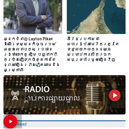
អ្នកជំនាញ Layton Pike៖
អ៊ីរ៉ង់ប្រកាសថា
ដំណើរទស្សនកិច្ចរបស់
សហរដ្ឋអាមេរិកត្រូវតែ
អគ្គលេខាបក្ស ប្រធាន
ទទួលយកលក្ខខណ្ឌ
រដ្ឋលោកតូ ឡឹម បញ្ជាក់ពី
សម្រាប់ការបើកច្រក
កម្រិតជឿទុកចិត្តកាន់តែ
សមុទ្រហ័រមូសឡើងវិញ
ខ្ពស់ឡើងរវាងវៀតណាមនិង
អូស្ត្រាលី
Most Read