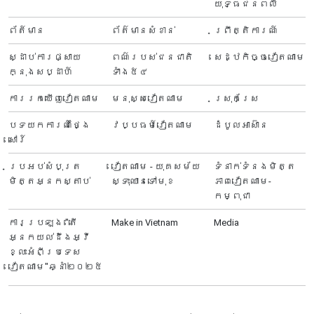
យុទ្ធជនពលី
ព័ត៍មាន
ព័ត៌មានសំខាន់
ព្រឹត្តិការណ៍
ស្ដាប់ការផ្សាយ
ពណ៌របស់ជនជាតិ
សេដ្ឋកិច្ចវៀតណាម
ក្នុងសប្ដាហ៍
ទាំង៥៤
ការរកឃើញវៀតណាម
មនុស្សវៀតណាម
ស្រុកស្រែ
បទយកការណ៍ថ្ងៃ
វប្បធម៍វៀតណាម
ដំបូលអាស៊ាន
សៅរ៍
ប្រអប់សំបុត្រ
វៀតណាម - យុគសម័យ
ទំនាក់ទំនងមិត្ត
មិត្តអ្នកស្តាប់
ស្ទុះឈានទៅមុខ
ភាពវៀតណាម-
កម្ពុជា
ការប្រឡង "តើ
Make in Vietnam
Media
អ្នក​យល់ដឹងអ្វី
ខ្លះអំពីប្រទេស​
វៀតណាម"ឆ្នាំ២០២៥