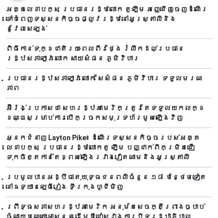
អគ្គលេខាបក្ស ប្រធានរដ្ឋលោក តូឡឹម អញ្ជើញចេញដំណើរ
ទៅបំពេញទស្សនកិច្ចផ្លូវរដ្ឋនៅអូស្ត្រាលីនិង
នូវែលសេឡង់
ពិធីកាន់ទុក្ខជាតិរយៈពេលពីរថ្ងៃ រំលឹកដល់ប្រធាន
រដ្ឋសភាឡាវ លោក សាយសំផន ភូមិវិហារ
ប្រធានរដ្ឋសភាឡាវ លោក សៃសំផន ភូមិវិហារ ទទួលមរណ
ភាព
អ៊ីរ៉ង់ប្រកាសថា សហរដ្ឋអាមេរិកត្រូវតែទទួលយកលក្ខ
ខណ្ឌសម្រាប់ការបើកច្រកសមុទ្រហ័រមូសឡើងវិញ
អ្នកជំនាញ Layton Pike៖ ដំណើរទស្សនកិច្ចរបស់អគ្គ
លេខាបក្ស ប្រធានរដ្ឋលោកតូ ឡឹម បញ្ជាក់ពីកម្រិតជឿ
ទុកចិត្តកាន់តែខ្ពស់ឡើងរវាងវៀតណាមនិងអូស្ត្រាលី
ប្រមូលបានអដ្ឋិធាតុយុទ្ធជនពលីចំនួន ១៨ បន្ថែមទៀត
នៅឧទ្យានឡេធីរៀង ទីក្រុងហូជីមិញ
ព្រឹទ្ធសភាសហរដ្ឋអាមេរិក អនុម័តសេចក្តីព្រាងច្បាប់
ចំណាយបណ្តោះអាសន្ន ដើម្បីជៀសវាងការបិទរដ្ឋាភិបាល