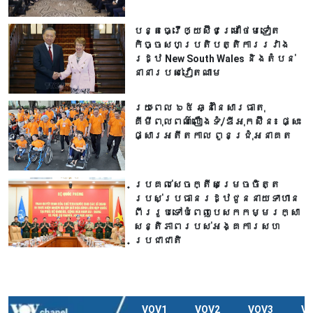
បន្តធ្វើឲ្យស៊ីជម្រៅថែមទៀត
កិច្ចសហប្រតិបត្តិការរវាង
រដ្ឋ New South Wales និងតំបន់
នានារបស់វៀតណាម
រយៈពេល ៦៥ ឆ្នាំនៃសារធាតុ
គីមីពុលពណ៌លឿងទុំ/ឌីអុកស៊ីន៖ ផ្សះ
ផ្សារអតីតកាល ពូនជ្រុំអនាគត
ប្រគល់សេចក្តីសម្រេចចិត្ត
របស់ប្រធានរដ្ឋជូននាយទាហាន
ពីររូបទៅបំពេញបេសកកម្មរក្សា
សន្តិភាពរបស់អង្គការសហ
ប្រជាជាតិ
VOV1
VOV2
VOV3
V