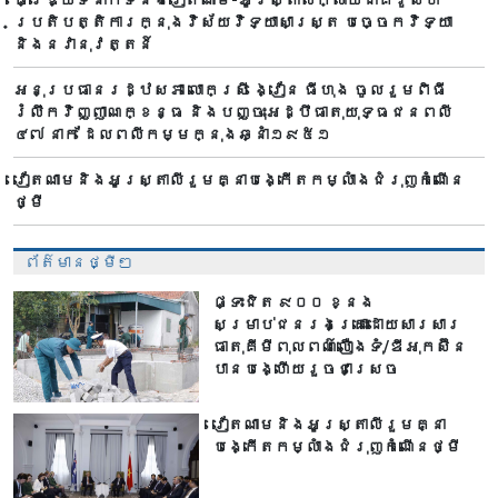
ប្រតិបត្តិការក្នុងវិស័យវិទ្យាសាស្ត្រ បច្ចេកវិទ្យា
និងនវានុវត្តន៍
អនុប្រធានរដ្ឋសភា លោកស្រី ង្វៀន ធីហុង ចូលរួមពិធី
រំលឹកវិញ្ញាណក្ខន្ធ និងបញ្ចុះអដ្ឋិធាតុយុទ្ធជនពលី
៤៧ នាក់ ដែលពលីកម្មក្នុងឆ្នាំ១៩៥១
វៀតណាមនិងអូស្ត្រាលីរួមគ្នាបង្កើតកម្លាំងជំរុញកំណើន
ថ្មី
ព័ត៌មានថ្មីៗ
ផ្ទះជិត ៩០០ ខ្នង
សម្រាប់ជនរងគ្រោះដោយសារសារ
ធាតុគីមីពុលពណ៌លឿងទុំ/ឌីអុកស៊ីន
បានបង្ហើយរួចជាស្រេច
វៀតណាមនិងអូស្ត្រាលីរួមគ្នា
បង្កើតកម្លាំងជំរុញកំណើនថ្មី