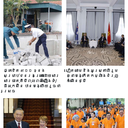
ផ្ទះជិត ៩០០ ខ្នង
វៀតណាមនិងអូស្ត្រាលីរួម
សម្រាប់ជនរងគ្រោះដោយសារ
គ្នាបង្កើតកម្លាំងជំរុញ
សារធាតុគីមីពុលពណ៌លឿងទុំ/
កំណើនថ្មី
ឌីអុកស៊ីន បានបង្ហើយរួចជា
ស្រេច