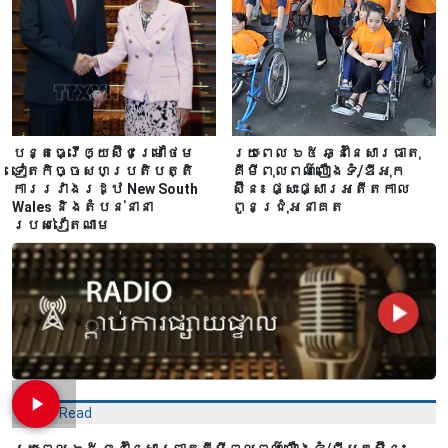
បន្តធ្វើឲ្យស៊ីជម្រៅថែម
រយៈពេល ៦៥ ឆ្នាំនៃសារធាតុ
ទៀតកិច្ចសហប្រតិបត្តិ
គីមីពុលពណ៌លឿងទុំ/ឌីអុក
ការរវាងរដ្ឋ New South
ស៊ីន៖ ផ្សះផ្សារអតីតកាល
Wales និងតំបន់នានា
ពូនជ្រុំអនាគត
របស់វៀតណាម
Most Read