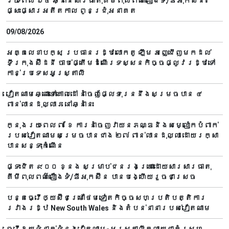
រយៈពេល ៦៥ ឆ្នាំនៃសារធាតុគីមីពុលពណ៌លឿងទុំ/ឌីអុកស៊ីន៖
ផ្សះផ្សារអតីតកាល ពូនជ្រុំអនាគត
09/08/2026
អគ្គលេខាបក្ស ប្រធានរដ្ឋលោកតូ ឡឹម អញ្ជើញមកដល់
ទីក្រុងស៊ីដនី ចាប់ផ្តើមដំណើរទស្សនកិច្ចផ្លូវរដ្ឋទៅ
កាន់ប្រទេសអូស្ត្រាលី
វៀតណាមឆ្ពោះទៅគោលដៅ នាំចេញផ្លែទុរេននឹងសម្រចបាន ៤
ពាន់លានដុល្លារ នៅឆ្នាំនេះ
ក្នុងរយៈពេល ៧ ខែ ការនាំចេញវាយនភណ្ឌនិងសម្លៀកបំពាក់
របស់វៀតណាមសម្រេចបានជាង ២៧ ពាន់លានដុល្លា ដោយរក្សា
បានសន្ទុះកំណើន
ផ្ទះជិត ៩០០ ខ្នង សម្រាប់ជនរងគ្រោះដោយសារសារធាតុ
គីមីពុលពណ៌លឿងទុំ/ឌីអុកស៊ីន បានបង្ហើយរួចជាស្រេច
បន្តធ្វើឲ្យស៊ីជម្រៅថែមទៀតកិច្ចសហប្រតិបត្តិការ
រវាងរដ្ឋ New South Wales និងតំបន់នានារបស់វៀតណាម
ធ្វើឱ្យទំនាក់ទំនងវៀតណាម-អូស្ត្រាលីក្លាយជាគំរូសហ