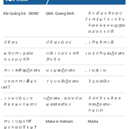
Bài Quảng bá - QĐND
QBA- Quang Ninh
៥០០ ថ្ងៃទាំងយប់
នៃការស្វែងរកនិង
កំណត់អត្តសញ្ញាណ
យុទ្ធជនពលី
ព័ត៍មាន
ព័ត៌មានសំខាន់
ព្រឹត្តិការណ៍
ស្ដាប់ការផ្សាយ
ពណ៌របស់ជនជាតិ
សេដ្ឋកិច្ចវៀតណាម
ក្នុងសប្ដាហ៍
ទាំង៥៤
ការរកឃើញវៀតណាម
មនុស្សវៀតណាម
ស្រុកស្រែ
បទយកការណ៍ថ្ងៃ
វប្បធម៍វៀតណាម
ដំបូលអាស៊ាន
សៅរ៍
ប្រអប់សំបុត្រ
វៀតណាម - យុគសម័យ
ទំនាក់ទំនងមិត្ត
មិត្តអ្នកស្តាប់
ស្ទុះឈានទៅមុខ
ភាពវៀតណាម-
កម្ពុជា
ការប្រឡង "តើ
Make in Vietnam
Media
អ្នក​យល់ដឹងអ្វី