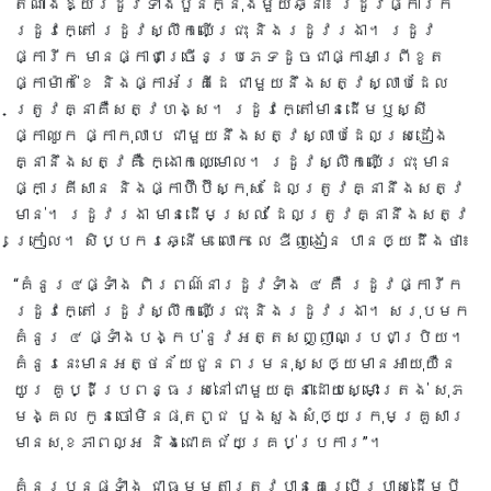
តំណាងឱ្យរដូវទាំងបួនក្នុងមួយឆ្នាំ៖ រដូវផ្ការីក
រដូវក្តៅ រដូវស្លឹកឈើជ្រុះ និងរដូវរងា។ រដូវ
ផ្ការីក មានផ្កាជាច្រើនប្រភេទដូចជាផ្កាអាព្រីខូត
ផ្កាម៉ាក់ខៃ និងផ្កាអ័រគីដេ ជាមួយនឹងសត្វស្លាបដែល
ត្រូវគ្នាគឺសត្វហង្ស។ រដូវក្តៅមានដើមឫស្សី
ផ្កាឈូក ផ្កាកុលាប ជាមួយនឹងសត្វស្លាបដែលស្រដៀង
គ្នានឹងសត្វគឺ ក្ងោកឈ្មោល។ រដូវស្លឹកឈើជ្រុះ មាន
ផ្កាគ្រីសាន និងផ្កាហ៊ីប៊ីស្កុស ដែលត្រូវគ្នានឹងសត្វ
មាន់។ រដូវរងា មានដើមស្រល់ ដែលត្រូវគ្នានឹងសត្វ
ក្រៀល។ សិប្បករឆ្នើម លោក លេ ឌីញងៀន បានឲ្យដឹងថា៖
“គំនូរ៤ផ្ទាំង ពិរពណ៌នារដូវទាំង ៤ គឺ រដូវផ្ការីក
រដូវក្តៅ រដូវស្លឹកឈើជ្រុះ និងរដូវរងា។ សរុបមក
គំនូរ ៤ ផ្ទាំងបង្កប់នូវអត្តសញ្ញាណប្រជាប្រិយ។
គំនូរនេះមានអត្ថន័យជូនពរមនុស្សឲ្យមានអាយុយឺន
យូរ គូប្ដីប្រពន្ធរស់នៅជាមួយគ្នាដោយស្មោះត្រង់ សុភ
មង្គល កូនចៅមិនផុតពូជ បួងសួងសុំឲ្យក្រុមគ្រួសារ
មានសុខភាពល្អ និងជោគជ័យគ្រប់ប្រការ”។
គំនូរ​បួនផ្ទាំង ​ជាធម្មតាត្រូវបានគេប្រើប្រាស់​ដើម្បី​