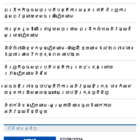
ពង្រីកកិច្ចសហប្រតិបត្តិការអន្តរជាតិ ជំរុញការ
ផ្សព្វផ្សាយទេសចរណ៍វៀតណាម
ការទូតរួមដំណើរជាមួយសហគ្រាស ពង្រីកលំហអភិវឌ្ឍន៍
សម្រាប់វៀតណាម
នាំទំហំពាណិជ្ជកម្មវៀតណាម-ម៉ាឡេស៊ី ឲ្យឈានដល់ ២០ពាន់លាន
ដុល្លារអាមេរិកក្នុងពេល ឆាប់ៗនេះ
ជំរុញកិច្ចសហប្រតិបត្តិការគ្រប់ជ្រុងជ្រោយ
រវាងវៀតណាមនិងថៃ
សេចក្តីព្រាងច្បាប់ស្តីពីការអភិវឌ្ឍទីក្រុង បាន​កំណត់
យន្តការពិសេសលេចធ្លោសម្រាប់ទីក្រុងហូជីមិញ
ទំនាក់ទំនងវៀតណាម-អូស្ត្រាលី ឈាន​ចូលដំណាក់កាល
អភិវឌ្ឍន៍ថ្មីមួយ
ព័ត៌មានថ្មីៗ
07/08/2026