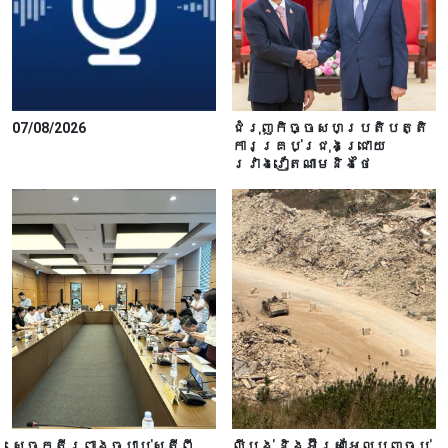
07/08/2026
ជំរុញកិច្ចសហប្រតិបត្តិ
ការគ្រប់ជ្រុងជ្រោយ
រវាងវៀតណាមនិងថៃ
សេចក្តីព្រាងច្បាប់ស្តីពី
លីបង់ និងអ៊ីស្រាអែលបញ្ចប់