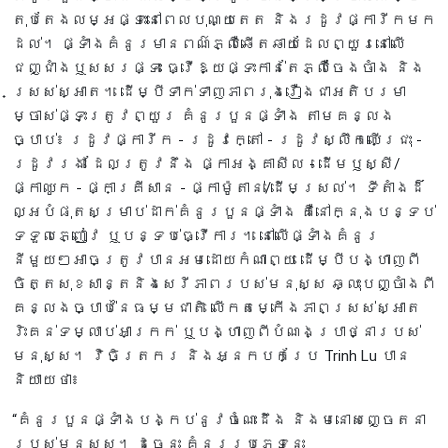
តុបតែងលម្អផ្ទះ​នៅ​ពេលបុណ្យតេត​ និង​រដូវ​ផ្ការីក​មក​
ដល់។ ផ្ទាំងគំនូរមានពណ៌ភ្លឺឆើតឆាយដែលព្យួរនៅលើ
ជញ្ជាំងឬសសរផ្ទះ ធ្វើឱ្យផ្ទះកាន់តែភ្លឺចែងចាំង និង
ស្រស់ស្អាត។ ដើម្បីទាក់ទាញភាពរុងរឿងជាអតិបរមា
ម្ចាស់ផ្ទះត្រូវព្យួរ គំនូរបួនផ្ទាំង តាមគន្លង
ច្បាប់៖ រដូវផ្ការីក - រដូវក្តៅ - រដូវស្លឹកឈើជ្រុះ -
រដូវរងា ដែលត្រូវនឹង ផ្កាអង្គាសីល - ដើមឫស្សី/
ផ្កាឈូក - ផ្កាគ្រីសាន - ផ្កាម៉ូតាន់/ដើមស្រល់។ ទីតាំងដ៏
ល្អបំផុតសម្រាប់ដាក់គំនូរបួនផ្ទាំង គឺនៅក្នុងបន្ទប់
ទទួលភ្ញៀវ ឬបន្ទប់ធ្វើការ។ នៅលើផ្ទាំងគំនូរ
នីមួយៗអាចត្រូវបានអមដោយកំណាព្យ ដើម្បីបង្ហាញពី
ចិត្តសុខសាន្តនិងសេរីភាពរបស់មនុស្ស ឆ្លុះបញ្ចាំងពី
គន្លងច្បាប់នៃធម្មជាតិ លើកតម្កើងភាពស្រស់ស្អាត
រិះគន់ទម្លាប់អាក្រក់ ឬបង្ហាញពីបំណងប្រាថ្នារបស់
មនុស្ស។ វិចិត្រករ និងអ្នកបកប្រែ Trinh Lu បាន
និយាយថា៖
“គំនូរបួនផ្ទាំងបង្កប់នូវចំណេះដឹង និងមនោសញ្ចេតនា
របស់មនុស្ស។ ដូច្នេះ គំនូរប្រភេទនេះ