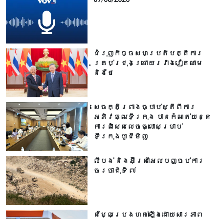
ជំរុញកិច្ចសហប្រតិបត្តិការ
គ្រប់ជ្រុងជ្រោយរវាងវៀតណាម
និងថៃ
សេចក្តីព្រាងច្បាប់ស្តីពីការ
អភិវឌ្ឍទីក្រុង បាន​កំណត់យន្ត
ការពិសេសលេចធ្លោសម្រាប់
ទីក្រុងហូជីមិញ
លីបង់ និងអ៊ីស្រាអែលបញ្ចប់ការ
ចរចាជុំទី ៧​
តម្លៃប្រេងហក់ឡើងដោយសារភាព