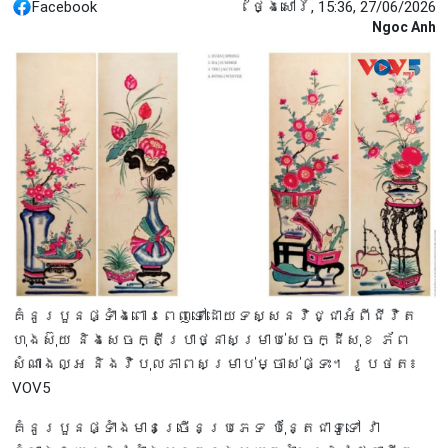
Facebook
ថ្ងៃសៅរ៍, 15:36, 27/06/2026
Ngoc Anh
គំនូរបួនផ្ទាំងពោរពេញទៅដោយទស្សនវិជ្ជាអំពីជីវិត
ហុងស៊ុយ និងសេចក្តីប្រាថ្នាសម្រាប់សេចក្ដីសុខ ភ័ព
សំណាងល្អ និងវិបុលភាពសម្រាប់ម្ចាស់ផ្ទះ។​ រូបថត៖
VOV5
គំនូរបួនផ្ទាំងមានច្រើនប្រភេទ ប៉ុន្តែជាទូទៅ វា