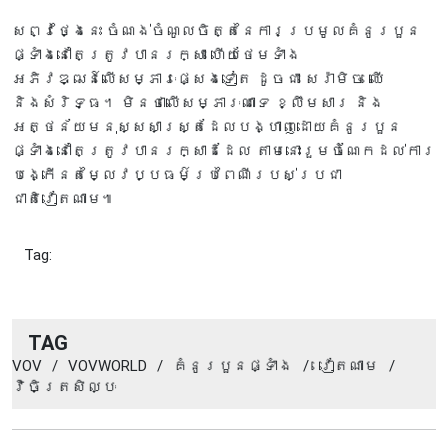
សព្វថ្ងៃនេះ ចំណង់ចំណូលចិត្តនៃការប្រមូលគំនូរបួន
ផ្ទាំងនៅតែត្រូវបានរក្សា ហើយថែមទាំង
អភិវឌ្ឍន៍លើសម្ភារៈផ្សេងទៀត ដូចជា សេរ៉ាមិច ឈើ
និងសំរិទ្ធ។ មិនថាលើសម្ភារៈណាទេ ខ្លឹមសារ និង
អត្ថន័យមនុស្សសាស្ត្រដែលបង្ហាញដោយគំនូរបួន
ផ្ទាំងនៅតែត្រូវបានរក្សាដដែល តាមនោះរួមចំណែកដល់ការ
បង្កើនតម្លៃវប្បធម៌ប្រពៃណីរបស់ប្រជា
ជាតិវៀតណាម៕
Tag:
TAG
VOV
/
VOVWORLD
/
គំនូរបួនផ្ទាំង
/
វៀតណាម
/
វិចិត្រសិល្បៈ