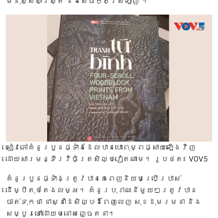
មនុស្សសាស្ត្រ និងសេចក្តីស្រឡាញ់”។
សៀវភៅគំនូរបួនផ្ទាំងដែលបានបោះពុម្ពផ្សាយឡើងវិញ
ដោយសារមន្ទីរវិចិត្រសិល្បៈវៀតណាម។ រូបថត៖ VOV5
គំនូរបួនផ្ទាំងត្រូវបានគេពេញនិយមប្រើប្រាស់
ដើម្បីតុបតែងលម្អ។ គំនូរបុរាណនីមួយៗត្រូវបាន
ចាត់ទុកថា ជាស្នាដៃសិល្បៈដ៏ពេញលេញ សុខដុមរមនា និង
សម្បូរទៅដោយមនោសញ្ចេតនា។