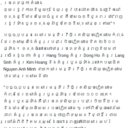
ប្រភេទផ្កា តំណាង
ឲ្យរដូវកាលនីមួយៗ ដែលត្រូវបានដោតយ៉ាងឱឡារិកនៅ
ក្នុងថូដ៏មានតម្លៃចំនួន៤ គឺជាសេចក្ដីជូនពរថា “ពេញ
រដូវទាំងបួនក្នុងឆ្នាំជួបតែក្ដីសុខសាន្តត្រាណ”។
បច្ចុប្បន្ននេះ សារមន្ទីរវិចិត្រសិល្បៈវៀតណាមកំពុង
ថែរក្សាស្នាដៃគំនូរប្រជាប្រិយវៀតណាមជិត ២៥០០
ផ្ទាំង។ ក្នុងចំណោមនោះមានប្រភេទគំនូរពេញនិយមជា
ច្រើនដូចជា៖ គំនូរ Hang Trong គំនូរ Dong Ho គំនូរ Lang
Sinh គំនូរ Kim Hoang និងគំនូរបួនផ្ទាំង... លោកបណ្ឌិត
Nguyen Anh Minh នាយកសារមន្ទីរវិចិត្រសិល្បៈវៀតណាម
បានមានប្រសាសន៍ថា៖
“បច្ចុប្បន្ននេះ សារមន្ទីរវិចិត្រសិល្បៈវៀតណាម
កំពុងថែរក្សាគំនូរបួនផ្ទាំងប្រហែល ១០០ ឈុត។
គំនូរបួនផ្ទាំងគឺជាប្រភេទសិល្បៈប្រជាប្រិយដ៏កម្រ
និងមានតម្លៃពិសេសរបស់វៀតណាម។ ក្រៅពីតម្លៃសោភ័ណ
ភាព គំនូរប្រភេទនេះ បង្ហាញពីទស្សនវិជ្ជាដ៏ជ្រាល
ជ្រៅអំពីជីវិតមនុស្ស ដែលពោរពេញទៅដោយសារអប់រំ