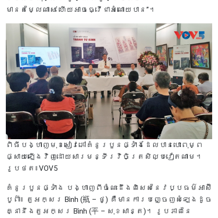
មានតម្លៃណាស់ ហើយអាចធ្វើជាអំណោយបាន”។
ពិធីបង្ហាញមុខសៀវភៅគំនូរបួនផ្ទាំងដែលបានបោះពុម្ព
ផ្សាយឡើងវិញដោយសារមន្ទីរវិចិត្រសិល្បៈវៀតណាម។
រូបថត៖VOV5
គំនូរបួនផ្ទាំង បង្ហាញពីចំណេះដឹងពិសេសនៃវប្បធម៌អាស៊ី
បូព៌ា៖ តួអក្សរ Bình (瓶 – ថូ) គឺមានការបញ្ចេញសំឡេងដូច
គ្នានឹងតួអក្សរ Bình (平 – សុខសាន្ត)។ រូបភាពនៃ