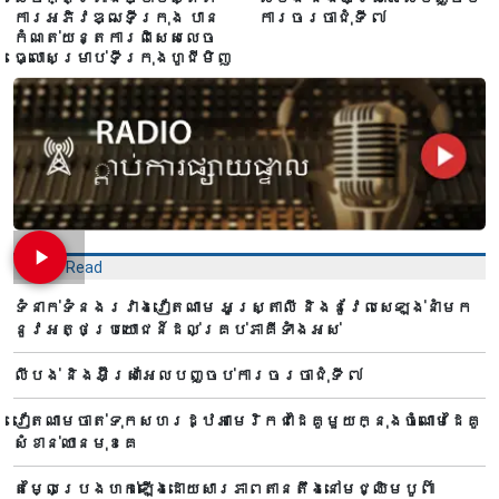
ការអភិវឌ្ឍទីក្រុង បាន​
ការចរចាជុំទី ៧​
កំណត់យន្តការពិសេសលេច
ធ្លោសម្រាប់ទីក្រុងហូជីមិញ
Most Read
ទំនាក់ទំនងរវាងវៀតណាម អូស្ត្រាលី និងនូវែលសេឡង់នាំមក
នូវអត្ថប្រយោជន៍ដល់គ្រប់ភាគីទាំងអស់
លីបង់ និងអ៊ីស្រាអែលបញ្ចប់ការចរចាជុំទី ៧​
វៀតណាមចាត់ទុកសហរដ្ឋអាមេរិកជាដៃគូមួយក្នុងចំណោមដៃគូ
សំខាន់ឈានមុខគេ
តម្លៃប្រេងហក់ឡើងដោយសារភាពតានតឹងនៅមជ្ឈិមបូព៌ា