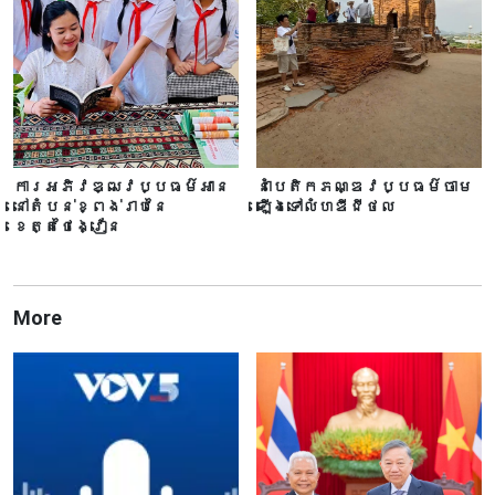
ការអភិវឌ្ឍវប្បធម៌អាន
នាំបេតិកភណ្ឌវប្បធម៌ចាម
នៅតំបន់ខ្ពង់រាបនៃ
ឡើងទៅលំហឌីជីថល
ខេត្តថៃង្វៀន
More