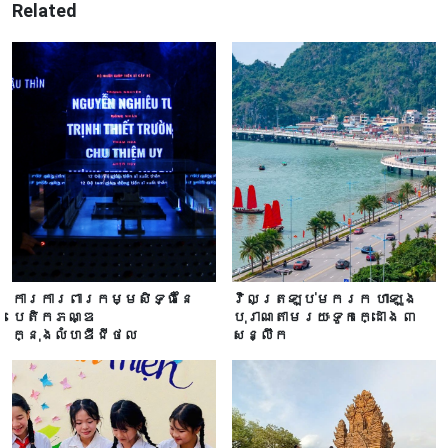
Related
ការការពារកម្មសិទ្ធិនៃ
វិលត្រឡប់មករក ហាឡុង
បេតិកភណ្ឌ
បុរាណតាមរយៈទូកក្ដោង ៣
ក្នុងលំហឌីជីថល
សន្លឹក