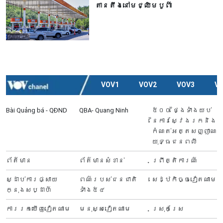
តានតឹងនៅមជ្ឈិមបូព៌ា
VOV1
VOV2
VOV3
V
Bài Quảng bá - QĐND
QBA- Quang Ninh
៥០០ ថ្ងៃទាំងយប់
នៃការស្វែងរកនិង
កំណត់អត្តសញ្ញាណ
យុទ្ធជនពលី
ព័ត៍មាន
ព័ត៌មានសំខាន់
ព្រឹត្តិការណ៍
ស្ដាប់ការផ្សាយ
ពណ៌របស់ជនជាតិ
សេដ្ឋកិច្ចវៀតណាម
ក្នុងសប្ដាហ៍
ទាំង៥៤
ការរកឃើញវៀតណាម
មនុស្សវៀតណាម
ស្រុកស្រែ