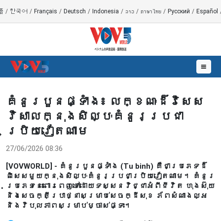
語
/
한국어
/
Français
/
Deutsch
/
Indonesia
/
ລາວ
/
ภาษาไทย
/
Русский
/
Español
☰
គំនូរបួនផ្ទាំង៖ លក្ខណៈដ៏វិសេស
វិសាលក្នុងសិល្បៈគំនូរប្រជា
ប្រិយវៀតណាម
27/06/2026 08:36
[VOVWORLD] - គំនូរបួនផ្ទាំង (Tu binh) គឺជាប្រភេទដ៏
ពិសេសមួយក្នុងសិល្បៈគំនូរប្រជាប្រិយវៀតណាម។ គំនូរ
ប្រភេទនេះពោរពេញទៅដោយទស្សនវិជ្ជាអំពីជីវិត ហុងស៊ុយ
និងសេចក្តីប្រាថ្នាសម្រាប់សេចក្ដីសុខ ភ័ពសំណាងល្អ
និងវិបុលភាពសម្រាប់ម្ចាស់ផ្ទះ។