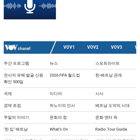
VOV1
VOV2
VOV3
V
주간 프로그램
뉴스
스포트라이트
전사자 유해 발굴·신원
2026 FIFA 월드컵
한-베트남 관계
확인 500일
국제
미디어
시사
경제 초점
하노이의 인사
베트남 도약의 시대
주말의 이야기
문화의 창
문화 엔터 픽
'한 입' 베트남
What's On
Radio Tour Guide