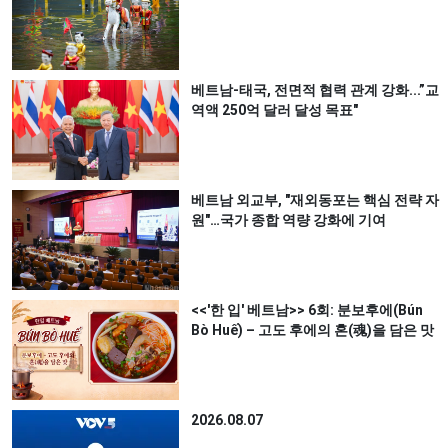
베트남-태국, 전면적 협력 관계 강화...”교
역액 250억 달러 달성 목표"
베트남 외교부, "재외동포는 핵심 전략 자
원"…국가 종합 역량 강화에 기여
<<'한 입' 베트남>> 6회: 분보후에(Bún
Bò Huế) – 고도 후에의 혼(魂)을 담은 맛
2026.08.07