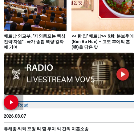
베트남 외교부, "재외동포는 핵심
<<'한 입' 베트남>> 6회: 분보후에
전략 자원"…국가 종합 역량 강화
(Bún Bò Huế) – 고도 후에의 혼
에 기여
(魂)을 담은 맛
Most Read
2026.08.07
류해종 씨와 쯔엉 티 껌 투이 씨 간의 이혼소송