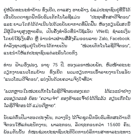
ຢູ່ຫໍວັດທະນະທຳບ້ານ ທົ່ງເຍີດ, ຕາແສງ ຮາຍລ້າງ, ພໍ່ແມ່ປະຊາຊົນຢູ່ທີ່ນີ້ໄດ້
ເອີ້ນບັນດດາຊຸດຝຶກອົບຮົມເຕັກໂນໂລຊີແມ່ນ “ປະຊາສຶກສາດີຈີຕອນ”
ແລະ ຍາມໃດກໍ່ໄດ້ດຳເນີນໄປດ້ວຍບັນຍາກາດທີ່ຟົດຟື້ນ. ຫ້ອງຮຽນພິເສດນີ້
ມີຜູ້ມີອາຍຸສູງຫຼາຍຄົນ, ເປັນຄັ້ງທຳອິດທີ່ນຳໃຊ້ແອັບ VNeID, ຊຳລະເງິນ
ໂດຍບໍ່ໃຊ້ເງິນສົດ ຫຼື ອ່ານຂ່າວຜ່ານສື່ສັງຄົມອອນລາຍ Zalo, Facebook.
ກຳລັງຊາວໜຸ່ມຢູ່ໃນບ້ານໄດ້ກາຍເປັນ “ໜ່ວຍເຕັກໂນໂລຊີດີຈີຕອນ”,
ແນະນຳໃຫ້ແກ່ປະຊາຊົນແຕ່ລະຄົນໂດຍກົງ.
ທ່ານ ຟ້າມຮົ່ງຟອງ, ອາຍຸ 75 ປີ, ຮອງເລຂາໜ່ວຍພັກ, ຫົວໜ້າຄະນະ
ວຽກງານແນວໂຮມບ້ານ ທົ່ງເຍີດ ພວມຮຽນການເຂົ້າລາຍງານໃນແອັບ
“ແນວໂຮມດີຈີຕອນ”, ແບ່ງປັນດ້ວຍຄວາມຈິງໃຈທີ່ວ່າ:
“ພວກຫຼານໃນໜ່ວຍເຕັກໂນໂລຊີດີຈີຕອນຂອງເຂດ ໄດ້ແນະນຳຢ່າງ
ລະອຽດລະອໍ ຍ້ອນ “ຄວາມຈຳ” ຂອງຂ້າພະເຈົ້າບໍ່ໄດ້ດີແລ້ວ. ຮຽນເຕັກໂນ
ໂລຊີດີຈີຕອນໄດ້ ແມ່ນດີຫຼາຍ”.
ນັບແຕ່ຕົ້ນປີມາຮອດປະຈຸບັນ, ກວາງນິງ ໄດ້ຈັດຊຸດຝຶກອົບຮົມທັກສະດ້ານດີ
ຈີຕອນໃຫ້ແກ່ພະນັກງານ, ພາລະກອນ, ລັດຖະກອນກວ່າ 15.600 ຄົນ,
ພ້ອມກັນນັ້ນ ກໍ່ໜູນຊ່ວຍປະຊາຊົນປະຕິບັດການບໍລິການສາທາລະນະທາງ