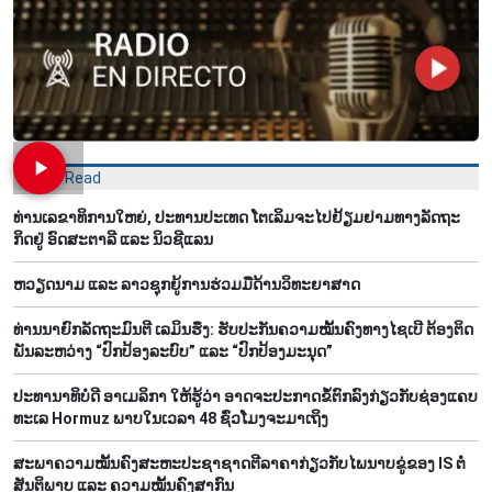
Most Read
ທ່ານ​ເລ​ຂາ​ທິ​ການ​ໃຫຍ່, ປ​ະ​ທານ​ປະ​ເທດ ໂຕ​ເລິມ​ຈະ​ໄປ​ຢ້ຽມ​ຢາມ​ທາງ​ລັດ​ຖະ​
ກິດ​ຢູ່ ອົດ​ສະ​ຕາ​ລີ ແລະ ນິວ​ຊີ​ແລນ
ຫວຽດ​ນາມ ແລະ ລາວ​ຊຸກ​ຍູ້​ການ​ຮ່ວມ​ມື​ດ້ານວ​ິ​ທະ​ຍາ​ສາດ
ທ່ານນາຍົກລັດຖະມົນຕີ ເລມິນຮຶງ: ຮັບປະກັນຄວາມໝັ້ນຄົງທາງໄຊເບີ ຕ້ອງຕິດ
ພັນລະຫວ່າງ “ປົກປ້ອງລະບົບ” ແລະ “ປົກປ້ອງມະນຸດ”
ປະທານາທິບໍດີ ອາເມລິກາ ໃຫ້ຮູ້ວ່າ ອາດຈະປະກາດຂໍ້ຕົກລົງກ່ຽວກັບຊ່ອງແຄບ
ທະເລ Hormuz ພາບໃນເວລາ 48 ຊົ່ວໂມງຈະມາເຖິງ
ສະພາຄວາມໝັ້ນຄົງສະຫະປະຊາຊາດຕີລາຄາກ່ຽວກັບໄພນາບຂູ່ຂອງ IS ຕໍ່
ສັນຕິພາບ ແລະ ຄວາມໝັ້ນຄົງສາກົນ