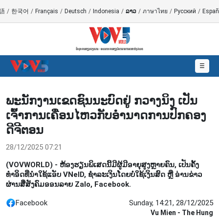
語
/
한국어
/
Français
/
Deutsch
/
Indonesia
/
ລາວ
/
ภาษาไทย
/
Русский
/
Españ
☰
ພະນັກງານເຂດຊົນນະບົດຢູ່ ກວາງນິງ ເປັນ
ເຈົ້າການເຄື່ອນໄຫວກັບອຳນາດການປົກຄອງ
ດີຈີຕອນ
28/12/2025 07:21
(VOVWORLD) - ຫ້ອງຮຽນພິເສດນີ້ມີຜູ້ມີອາຍຸສູງຫຼາຍຄົນ, ເປັນຄັ້ງ
ທຳອິດທີ່ນຳໃຊ້ແອັບ VNeID, ຊຳລະເງິນໂດຍບໍ່ໃຊ້ເງິນສົດ ຫຼື ອ່ານຂ່າວ
ຜ່ານສື່ສັງຄົມອອນລາຍ Zalo, Facebook.
Facebook
Sunday, 14:21, 28/12/2025
Vu Mien - The Hung