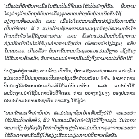
“
ເພື່ອປະຕິບັດບັນດາເນື້ອໃນຫັນເປັນດີຈີຕອນໃຫ້ເປັນຢ່າງດີນັ້ນ, ພື້ນຖານ
ໂຄງລ່າງດ້ານວັດຖຸຄືບັນດາເຄື່ອງອຸປະກອນຕ້ອງຄົບຖ້ວນເພື່ອຮັບໃຊ້
ວຽກງານທີ່ພວມເຮັດ ແລະ ເມື່ອໄປໂຄສະນາເຜີຍແຜ່ກ່ຽວກັບການຫັນ
ເປັນດີຈີຕອນ. ທີ 2 ແມ່ນດ້ານຊັບພະຍາກອນມະນຸດຕ້ອງມີຄວາມເຂົ້າໃຈ
ດ້ານເຕັກໂນໂລຊີຂໍ້ມູນຂ່າວສານ ແລະ ພິເສດແມ່ນມີລະດັບວິຊາການ
ກ່ຽວກັບເຕັກໂນໂລຊີຂໍ້ມູນຂ່າວສານລົງເລິກ ເພື່ອແນະນຳໂປຼແກຼມ, ແອັບ
ໃນຊອບແວ. ເກືອບຄືວ່າ ບັນດາຂັ້ນຕອນໃນຊອບແວແມ່ນມີຫຼາຍ ເຊິ່ງຕ້ອງ
ໄດ້ຮັບການຄົ້ນຄວ້າ, ຮັບການແນະນຳຈາກຂັ້ນເທິງຈຶ່ງສາມາດປະຕິບັດໄດ້”.
ບໍ່ພຽງແຕ່ຢູ່ຕາແສງ ຮາຍລ້າງ ເທົ່ານັ້ນ, ຢູ່ຕາແສງເຂດຊາຍແດນ ແຮວ່ງໂມ
ແມ່ນເຂດທີ່ມີປະຊາກອນເປັນຊາວຊົນເຜົ່າສ່ວນໜ້ອຍ 94%, ອຳນາດການ
ປົກຄອງໄດ້ປະກອບຄອມພິວເຕີໃຫ້ແກ່ບັນດາບ້ານ ແລະ ແນະນຳໃຫ້
ພະນັກງານນຳໃຊ້ບັນດາແອັບດີຈີຕອນ. ທ່ານ ຮວ່າງກຽນຈຸງ, ຮອງປະທານ
ຄະນະກຳມະການປະຊາຊົນ ຕາແສງ, ໃຫ້ຮູ້ວ່າ:
“ພວກຂ້າພະເຈົ້າກຳນົດວ່າ ພໍ່ແມ່ປະຊາຊົນເຮັດເທື່ອໜຶ່ງບໍ່ໄດ້
ຈະແນະນຳ
ໃຫ້ເຮັດເປັນເທື່ອທີ 2, ທີ 3 ຈົນຮອດເມື່ອໃດນຳໃຊ້ໄດ້ດີຈຶ່ງຈະຢຸດ. ໃນໄລຍະ
ຈະມາເຖິງ
ຍັງຕ້ອງອີງໃສ່ກຳລັງຫຼັກແຫຼ່ງໂດຍແມ່ນບັນດາຄູອາຈານແນະນຳ
ໃຫ້ບັນດາຄອບຄົວທີ່ຢູ່ໃກ້ຄຽງເຮັດລະບຽບການບໍລິຫານເພື່ອຜັນ