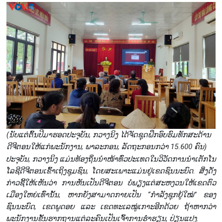
(ນັບແຕ່ຕົ້ນປີມາຮອດປະຈຸບັນ, ກວາງນິງ ໄດ້ຈັດຊຸດຝຶກອົບຮົມທັກສະດ້ານ
ດີຈີຕອນໃຫ້ແກ່ພະນັກງານ, ພາລະກອນ, ລັດຖະກອນກວ່າ 15.600 ຄົນ)
ປະຈຸບັນ, ກວາງນິງ ແມ່ນທ້ອງຖິ່ນນຳໜ້າທົ່ວປະເທດໃນວິວັດການນຳເຕັກໂນ
ໂລຊີດີຈີຕອນເຂົ້າເຖິງຊຸມຊົນ, ໂດຍສະເພາະແມ່ນຢູ່ເຂດຊົນນະບົດ. ສິ່ງດັ່ງ
ກ່າວຊີ້ໃຫ້ເຫັນວ່າ ການຫັນເປັນດີຈີຕອນ ບໍ່ພຽງແຕ່ສະຫງວນໃຫ້ເຂດຕົວ
ເມືອງໃຫຍ່ເທົ່ານັ້ນ, ຫາກຍັງສາມາດກາຍເປັນ “ກຳລັງຊຸກຍູ້ໃໝ່” ຂອງ
ຊົນນະບົດ, ເຂດພູດອຍ ແລະ ເຂດທະເລໝູ່ເກາະອີກດ້ວຍ ຖ້າຫາກວ່າ
ພະນັກງານຂັ້ນຮາກຖານແຕ່ລະຄົນເປັນເຈົ້າການຮ່ຳຮຽນ, ປ່ຽນແປງ.