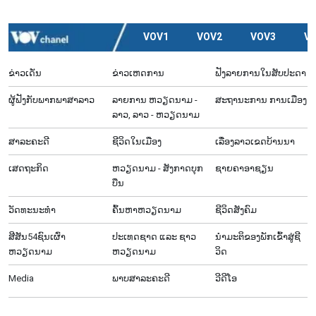
VOV1
VOV2
VOV3
V
ຂ່າວເດັ່ນ
ຂ່າວເຫດການ
ຟັງລາຍການໃນສັບປະດາ
ຜູ້​ຟັງ​ກັບ​ພາກ​ພາ​ສາ​ລາວ
ລາຍ​ການ ຫວຽດນາມ -
ສະຖານະການ ການເມືອງ
ລາວ, ລາວ - ຫວຽດນາມ
ສາລະຄະດີ
ຊີ​ວິດ​ໃນ​ເມືອງ
ເລື່ອງ​ລາວ​ເ​ຂດ​ບ້ານ​ນາ
ເສດຖະກິດ
ຫວຽດ​ນາມ - ສັງ​ກາດ​ບຸກ​
ຊາຍຄາອາຊຽນ
ບືນ
ວັດທະນະທໍາ
ຄົ້ນຫາຫວຽດນາມ
ຊີ​ວິດ​ສັງ​ຄົມ
ສີສັນ54ຊົນເຜົ່າ
ປະເທດຊາດ ແລະ ຊາວ
ນຳ​ມະ​ຕິ​ຂ​ອງ​ພັກ​ເຂົ້າ​ສູ່​ຊີ​
ຫວຽດນາມ
ຫວຽດນາມ
ວິດ
Media
ພາບສາລະຄະດີ
ວີດີໂອ