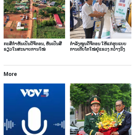
ກະ​ສິ​ກຳ​ຫັນ​ເປັນ​ດີ​ຈີ​ຕອນ, ຫັນ​ເປັນ​ສີ​
ກຳລັງໜູນດີຈີຕອນ ໃຫ້ແກ່ຮູບແບບ
ຂຽວ​ໃນ​ສະ​ພາບ​ການ​ໃໝ່
ການເຕີບໂຕໃໝ່ຢູ່ແຂວງ ກວ໋າງນິງ
More