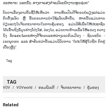
ຂະຫຍາຍ. ນອກນັ້ນ, ທາງຕາແສງກໍ່ຈະມີພະນັກງານໜູນຊ່ວຍ”.
ບັນດາເລື່ອງລາວນັ້ນຊີ້ໃຫ້ເຫັນວ່າ ການຫັນເປັນດີຈີຕອນບໍ່ພຽງແຕ່ແມ່ນ
ຕິດຕັ້ງແອັບ ຫຼື ຂັ້ນຕອນການນຳໃຊ້ແອັບເທົ່ານັ້ນ, ຫາກນັ້ນແມ່ນການ
ປ່ຽນແປງໃນຈິນຕະນາການໃນການຄຸ້ມຄອງ, ແມ່ນວິທີເພື່ອໃຫ້ປະຊາຊົນ
ໄດ້ເຂົ້າເຖິງຂໍ້ມູນຢ່າງໂປ່ງໃສ, ວ່ອງໄວ; ແມ່ນບາດກ້າວເພື່ອໃຫ້ແຂວງ ກວາງ
ນິງ ຮັດແຄບໄລຍະຫ່າງດີຈີຕອນລະຫວ່າງເຂດຕົວເມືອງ - ຊົນນະບົດ -
ເຂດພູດອຍ. ແລະ ສຳຄັນກວ່ານັ້ນແມ່ນວິວັດການ “ບໍ່ປະໃຫ້ຜູ້ໃດຖືກ ຕົກຢູ່
ເບື້ອງຫຼັງ".
Tag:
TAG
VOV
/
VOVworld
/
​ຄອມ​ພິວ​ເຕີ​
/
​ຈິນ​ຕະ​ນາ​ການ
/
​ຄຸ້ມ​ຄອງ
Related