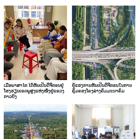
​ເມື່ອ​ພາ​ສາ​ໄຕ ໄດ້​ຫັນ​ເປັນ​ດີ​ຈີ​ຕອນ​ຢູ່​
ຍູ້​ແຮງກ​ານ​ຫັນ​ເປັນ​ດີ​ຈີ​ຕອນ​ໃນ​ການ​
ໂຮງ​ຮຽນ​​ເຂດ​ພູ​ສູງແຫ່ງ​ໜຶ່ງ​ຢູ່​ແຂວງ​
ຄຸ້ມ​ຄອງ​​ໂຄງ​ລ່າງ​​ຄົມ​ມະ​ນາ​ຄົມ
ກາວ​ບັ່ງ