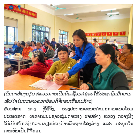
(ບັນດາຫ້ອງຮຽນ ກໍ່ພວມກາຍເປັນຂົວເຊື່ອມຕໍ່ຊ່ວຍໃຫ້ປະຊາຊົນມີຄວາມ
ໝັ້ນໃຈໃນສະພາບແວດລ້ອມດີຈີຕອນເທື່ອລະກ້າວ)
ສ່ວນທ່ານ ນາງ ຫຼີທິຈິງ, ຮອງປະທານຄະນະກຳມະການແນວໂຮມ
ປະເທດຊາດ, ເລຂາຄະນະຊາວໜຸ່ມຕາແສງ ຮາຍລ້າງ, ແຂວງ ກວາງນິງ
ໄດ້ເນັ້ນໜັກເຖິງຄວາມຮຽກຮ້ອງດ້ານພື້ນຖານໂຄງລ່າງ ແລະ ມະນຸດໃນ
ການຫັນເປັນດີຈີຕອນ.