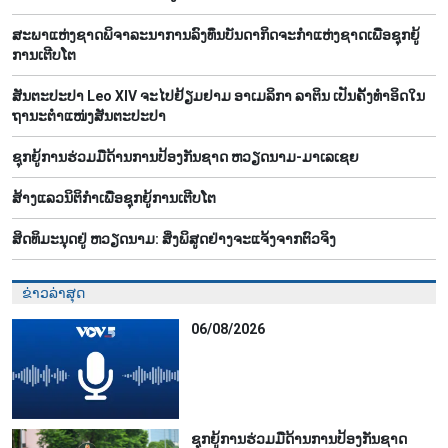
ສະ​ພາ​ແຫ່ງ​ຊາດ​ພິ​ຈາ​ລະ​ນາ​​ການລົງ​ທຶນ​ບັນ​ດາ​ກິດ​ຈະ​ກຳ​ແຫ່ງ​ຊາດ​ເພື່ອ​ຊຸກ​ຍູ້​
ການ​ເຕີບ​ໂຕ
ສັນຕະປະປາ Leo XIV ຈະໄປຢ້ຽມຢາມ ອາເມລິກາ ລາຕິນ ເປັນຄັ້ງທຳອິດໃນ
ຖານະຕຳແໜ່ງສັນຕະປະປາ
ຊຸກ​ຍູ້​ການ​ຮ່ວມ​ມື​ດ້ານ​ການ​ປ້ອງ​ກັນ​ຊາດ ຫວຽດ​ນາມ-ມາ​ເລ​ເຊຍ
ສ້າງ​ແລວ​ນິ​ຕິ​ກຳ​ເພື່ອ​ຊຸກ​ຍູ້​ການ​ເຕີບ​ໂຕ
ສິດ​ທິ​ມະ​ນຸດ​ຢູ່ ຫວຽດ​ນາມ: ສິ່ງ​ພິ​ສູດ​ຢ່າງ​ຈະ​ແຈ້ງ​ຈາກ​ຕົວ​ຈິງ
ຂ່າວລ່າສຸດ
06/08/2026
ຊຸກ​ຍູ້​ການ​ຮ່ວມ​ມື​ດ້ານ​ການ​ປ້ອງ​ກັນ​ຊາດ