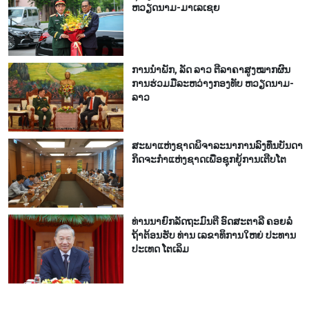
ຫວຽດ​ນາມ-ມາ​ເລ​ເຊຍ
ການ​ນຳ​ພັກ, ລັດ ລາວ ຕີ​ລາ​ຄາ​ສູງ​ໝາກ​ຜົນ​
ການ​ຮ່ວມ​ມື​ລະ​ຫວ່າງກອງ​ທັບ ຫວຽດ​ນາມ-
ລາວ
ສະ​ພາ​ແຫ່ງ​ຊາດ​ພິ​ຈາ​ລະ​ນາ​​ການລົງ​ທຶນ​ບັນ​ດາ​
ກິດ​ຈະ​ກຳ​ແຫ່ງ​ຊາດ​ເພື່ອ​ຊຸກ​ຍູ້​ການ​ເຕີບ​ໂຕ
ທ່ານ​ນາ​ຍົກ​ລັດ​ຖະ​ມົນ​ຕີ ອົດ​ສະ​ຕາ​ລີ ​ຄອຍລໍ​
ຖ້າ​ຕ້ອນ​ຮັບ ທ່ານ ເລ​ຂາ​ທິ​ການ​ໃຫຍ່ ປະ​ທານ​
ປະ​ເທດ ໂຕ​ເລິມ