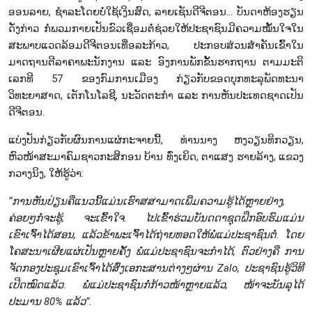
ອອນລາຍ, ຊຳລະໂດຍບໍ່ໃຊ້ເງິນສົດ, ລາຍເຊັນດີຈີຕອນ… ບັນດາຫ້ອງຮຽນ
ດັ່ງກ່າວ ກໍ່ພວມກາຍເປັນຂົວເຊື່ອມຕໍ່ຊ່ວຍໃຫ້ປະຊາຊົນມີຄວາມໝັ້ນໃຈໃນ
ສະພາບແວດລ້ອມດີຈີຕອນເທື່ອລະກ້າວ, ປະກອບສ່ວນສຳຄັນເຂົ້າໃນ
ມາດຖານຕີລາຄາພະນັກງານ ແລະ ອົງການພັກຂັ້ນຮາກຖານ ຕາມມະຕິ
ເລກທີ 57 ຂອງກົມການເມືອງ ກ່ຽວກັບຂອດບຸກທະລຸພັດທະນາ
ວິທະຍາສາດ, ເຕັກໂນໂລຊີ, ນະວັດຕະກຳ ແລະ ການຫັນປະເທດຊາດເປັນ
ດີຈີຕອນ.
ແບ່ງປັນກ່ຽວກັບຜົນການແຜ່ກະຈາຍນີ້, ທ່ານນາງ ຫງວຽນທິກວຽນ,
ຫົວໜ້າສະມາຄົມຊາວກະສິກອນ ບ້ານ ທົ່ງເຍິດ, ຕາແສງ ຮາຍລ້າງ, ແຂວງ
ກວາງນິງ, ໃຫ້ຮູ້ວ່າ:
“ການຫັນປ່ຽນຄືແນວນີ້ແມ່ນເຮົາສສາມາດເພີ່ມຄວາມຮູ້ໄດ້ຫຼາຍຢ່າງ,
ຄ່ອຍໆກໍ່ຈະຮູ້, ຈະເຂົ້າໃຈ. ໄປເຂົ້າຮ່ວມບັນດດາຊຸດຝຶກອົບຮົມແມ່ນ
ເຂົາເຈົ້າໄດ້ສອນ, ແລ້ວຂ້າພະເຈົ້າໄດ້ຖ່າຍທອດໃຫ້ພໍ່ແມ່ປະຊາຊົນຕໍ່. ໂດຍ
ໂຄສະນາເຜີຍແຜ່ເປັນຫຼາຍຄັ້ງ
ພໍ່ແມ່ປະຊາຊົນຈະກຳໄດ້, ຕົວຢ່າງຄື ການ
ຈັດກອງປະຊຸມເຂົາເຈົ້າໄດ້ສົ່ງເອກະສານຕ່າງໆຜ່ານ Zalo, ປະຊາຊົນຮູ້ວິທີ
ເປີດໝົດແລ້ວ. ພໍ່ແມ່ປະຊາຊົນກໍ່ກ້າວໜ້າຫຼາຍແລ້ວ, ໜ້າຈະບັນລຸໄດ້
ປະມານ 80% ແລ້ວ”.