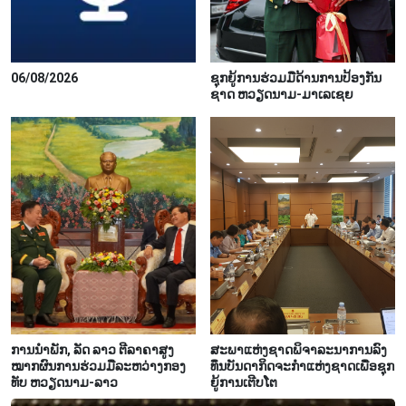
06/08/2026
ຊຸກ​ຍູ້​ການ​ຮ່ວມ​ມື​ດ້ານ​ການ​ປ້ອງ​ກັນ​
ຊາດ ຫວຽດ​ນາມ-ມາ​ເລ​ເຊຍ
ການ​ນຳ​ພັກ, ລັດ ລາວ ຕີ​ລາ​ຄາ​ສູງ​
ສະ​ພາ​ແຫ່ງ​ຊາດ​ພິ​ຈາ​ລະ​ນາ​​ການລົງ​
ໝາກ​ຜົນ​ການ​ຮ່ວມ​ມື​ລະ​ຫວ່າງກອງ​
ທຶນ​ບັນ​ດາ​ກິດ​ຈະ​ກຳ​ແຫ່ງ​ຊາດ​ເພື່ອ​ຊຸກ​
ທັບ ຫວຽດ​ນາມ-ລາວ
ຍູ້​ການ​ເຕີບ​ໂຕ