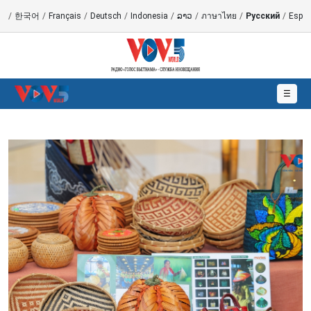
語
/
한국어
/
Français
/
Deutsch
/
Indonesia
/
ລາວ
/
ภาษาไทย
/
Русский
/
Españ
☰