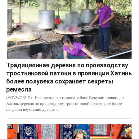
Традиционная деревня по производству
тростниковой патоки в провинции Хатинь
более полувека сохраняет секреты
ремесла
(VOVWORLD) - Находящаяся в горном районе Вукуанг провинции
Хатинь деревня по производству тростниковой патоки, уже более
полувека неустанно хранит в п