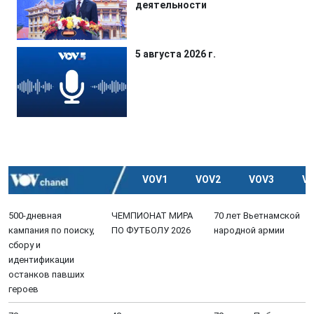
деятельности
5 августа 2026 г.
VOV1
VOV2
VOV3
V
500-дневная
ЧЕМПИОНАТ МИРА
70 лет Вьетнамской
кампания по поиску,
ПО ФУТБОЛУ 2026
народной армии
сбору и
идентификации
останков павших
героев