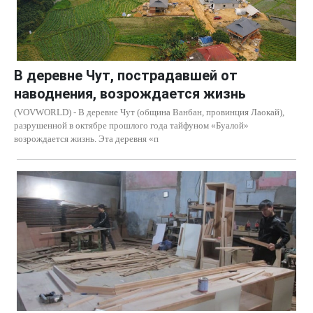
В деревне Чут, пострадавшей от
наводнения, возрождается жизнь
(VOVWORLD) - В деревне Чут (община Ванбан, провинция Лаокай),
разрушенной в октябре прошлого года тайфуном «Буалой»
возрождается жизнь. Эта деревня «п