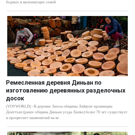
бедных и малоимущих семей.
Ремесленная деревня Диньан по
изготовлению деревянных разделочных
досок
(VOVWORLD) - В деревне Анхоа общины Лайвунг провинции
Донгтхап (ранее община Диньан уезда Лапво) более 70 лет существует
и процветает знаменитый на ве