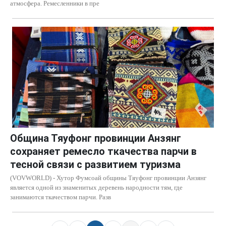
атмосфера. Ремесленники в пре
Община Тяуфонг провинции Анзянг
сохраняет ремесло ткачества парчи в
тесной связи с развитием туризма
(VOVWORLD) - Хутор Фумсоай общины Тяуфонг провинции Анзянг
является одной из знаменитых деревень народности тям, где
занимаются ткачеством парчи. Разв