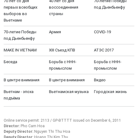
70 лет со дня
40 лет со дня
70-летие Победы
первых всеобщих
воссоединения
под Дьенбьенфу
выборов во
страны
Вьетнаме
70-летие Победы
Aрмия
COVID-19
под Дьенбьенфу
MAKE IN VIETNAM
XIII Cъезд КПВ
АТЭС 2017
Беседа
Борьба с ННН-
Борьба с ННН-
промыслом
промыслом
В центре внимания
В центре внимания
Видео
Вьетнам - эпоха
Вьетнамская музыка
Городская жизнь
подъёма
Online service permit: 2113 / GP-BTTTT issued on December 6, 2011
Director:
Pho Cam Hoa
Deputy Director:
Nguyen Thi Thu Hoa
Deputy Director:
Hoang Thi Kim Thu