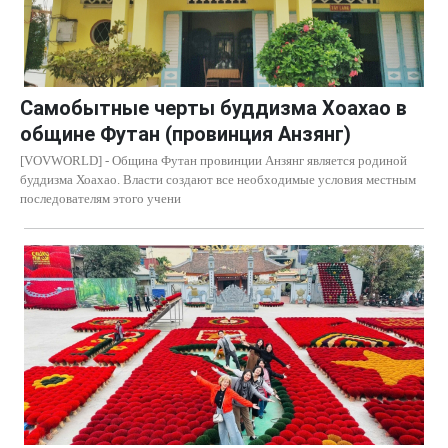
Самобытные черты буддизма Хоахао в
общине Футан (провинция Анзянг)
[VOVWORLD] - Община Футан провинции Анзянг является родиной
буддизма Хоахао. Власти создают все необходимые условия местным
последователям этого учени