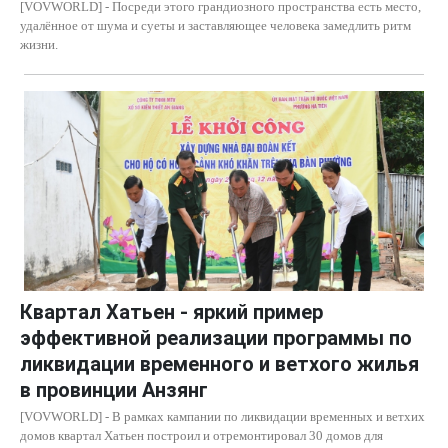
[VOVWORLD] - Посреди этого грандиозного пространства есть место,
удалённое от шума и суеты и заставляющее человека замедлить ритм
жизни.
Квартал Хатьен - яркий пример
эффективной реализации программы по
ликвидации временного и ветхого жилья
в провинции Анзянг
[VOVWORLD] - В рамках кампании по ликвидации временных и ветхих
домов квартал Хатьен построил и отремонтировал 30 домов для