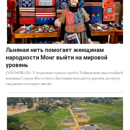
Льняная нить помогает женщинам
народности Монг выйти на мировой
уровень
(VOVWORLD) - У подножия горного хребта Тэйконьлинь (высочайшей
вершины Северо-Восточного Вьетнама) находится деревня, которую
ежедневно посещает множе