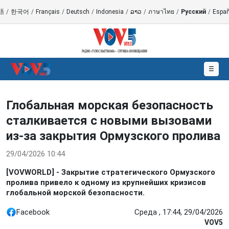
語
/
한국어
/
Français
/
Deutsch
/
Indonesia
/
ລາວ
/
ภาษาไทย
/
Русский
/
Españ
☰
Глобальная морская безопасность
сталкивается с новыми вызовами
из-за закрытия Ормузского пролива
29/04/2026 10:44
[VOVWORLD] - Закрытие стратегического Ормузского
пролива привело к одному из крупнейших кризисов
глобальной морской безопасности.
Facebook
Среда , 17:44, 29/04/2026
VOV5