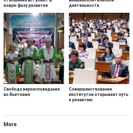
отношения вступают в
внешнеполитической
новую фазу развития
деятельности
Свобода вероисповедания
Совершенствование
во Вьетнаме
институтов открывает путь
к развитию
More