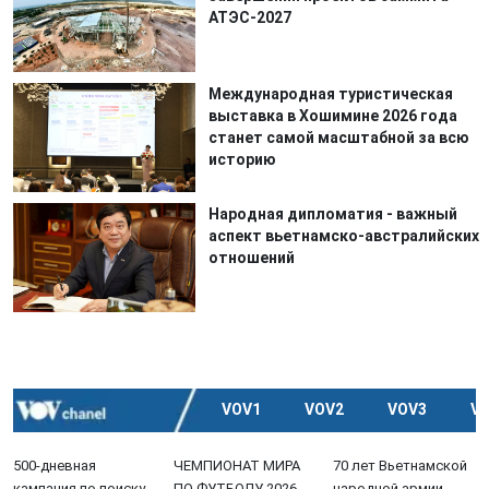
АТЭС-2027
Международная туристическая
выставка в Хошимине 2026 года
станет самой масштабной за всю
историю
Народная дипломатия - важный
аспект вьетнамско-австралийских
отношений
VOV1
VOV2
VOV3
V
500-дневная
ЧЕМПИОНАТ МИРА
70 лет Вьетнамской
кампания по поиску,
ПО ФУТБОЛУ 2026
народной армии