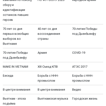
сбору и
идентификации
останков павших
героев
70 лет со дня
40 лет со дня
70-летие Победы
первых всеобщих
воссоединения
под Дьенбьенфу
выборов во
страны
Вьетнаме
70-летие Победы
Aрмия
COVID-19
под Дьенбьенфу
MAKE IN VIETNAM
XIII Cъезд КПВ
АТЭС 2017
Беседа
Борьба с ННН-
Борьба с ННН-
промыслом
промыслом
В центре внимания
В центре внимания
Видео
Вьетнам - эпоха
Вьетнамская музыка
Городская жизнь
подъёма