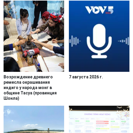
Возрождение древнего
7 августа 2026 г.
ремесла окрашивания
индиго у народа монг в
общине Тасуа (провинция
Шонла)