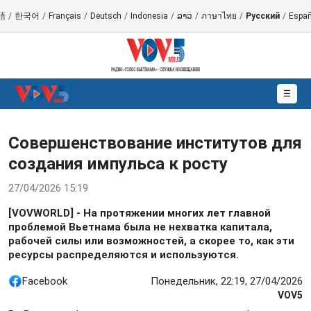
語
/
한국어
/
Français
/
Deutsch
/
Indonesia
/
ລາວ
/
ภาษาไทย
/
Русский
/
Españ
☰
Совершенствование институтов для
создания импульса к росту
27/04/2026 15:19
[VOVWORLD] - На протяжении многих лет главной
проблемой Вьетнама была не нехватка капитала,
рабочей силы или возможностей, а скорее то, как эти
ресурсы распределяются и используются.
Facebook
Понедельник, 22:19, 27/04/2026
VOV5