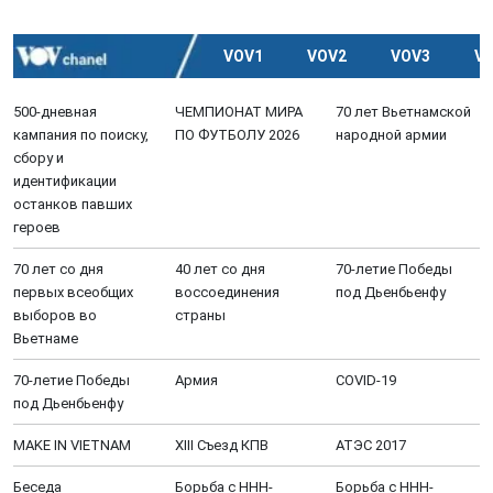
VOV1
VOV2
VOV3
V
500-дневная
ЧЕМПИОНАТ МИРА
70 лет Вьетнамской
кампания по поиску,
ПО ФУТБОЛУ 2026
народной армии
сбору и
идентификации
останков павших
героев
70 лет со дня
40 лет со дня
70-летие Победы
первых всеобщих
воссоединения
под Дьенбьенфу
выборов во
страны
Вьетнаме
70-летие Победы
Aрмия
COVID-19
под Дьенбьенфу
MAKE IN VIETNAM
XIII Cъезд КПВ
АТЭС 2017
Беседа
Борьба с ННН-
Борьба с ННН-