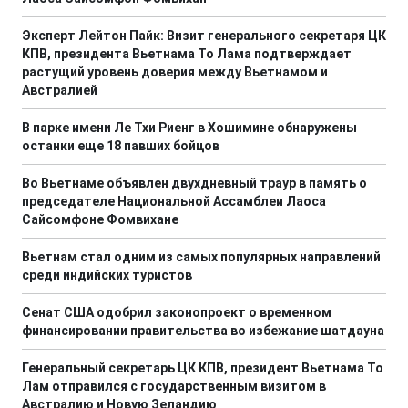
Эксперт Лейтон Пайк: Визит генерального секретаря ЦК
КПВ, президента Вьетнама То Лама подтверждает
растущий уровень доверия между Вьетнамом и
Австралией
В парке имени Ле Тхи Риенг в Хошимине обнаружены
останки еще 18 павших бойцов
Во Вьетнаме объявлен двухдневный траур в память о
председателе Национальной Ассамблеи Лаоса
Сайсомфоне Фомвихане
Вьетнам стал одним из самых популярных направлений
среди индийских туристов
Сенат США одобрил законопроект о временном
финансировании правительства во избежание шатдауна
Генеральный секретарь ЦК КПВ, президент Вьетнама То
Лам отправился с государственным визитом в
Австралию и Новую Зеландию