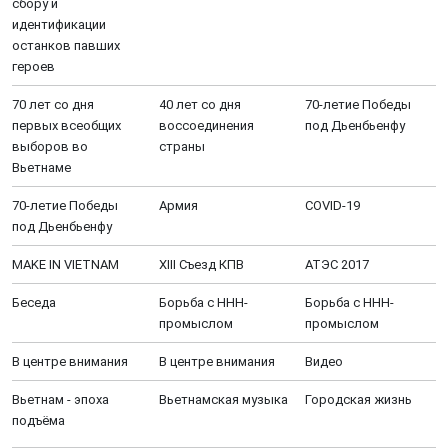
сбору и
идентификации
останков павших
героев
70 лет со дня
40 лет со дня
70-летие Победы
первых всеобщих
воссоединения
под Дьенбьенфу
выборов во
страны
Вьетнаме
70-летие Победы
Aрмия
COVID-19
под Дьенбьенфу
MAKE IN VIETNAM
XIII Cъезд КПВ
АТЭС 2017
Беседа
Борьба с ННН-
Борьба с ННН-
промыслом
промыслом
В центре внимания
В центре внимания
Видео
Вьетнам - эпоха
Вьетнамская музыка
Городская жизнь
подъёма