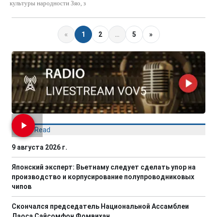
культуры народности Зяо, з
«
1
2
…
5
»
Most Read
9 августа 2026 г.
Японский эксперт: Вьетнаму следует сделать упор на
производство и корпусирование полупроводниковых
чипов
Скончался председатель Национальной Ассамблеи
Лаоса Сайсомфон Фомвихан