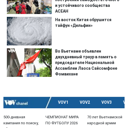
и устойчивого сообщества
АСЕАН
На восток Китая обрушится
тайфун «Дельфин»
Во Вьетнаме объявлен
двухдневный траур в память о
председателе Национальной
Ассамблеи Лаоса Сайсомфоне
Фомвихане
VOV1
VOV2
VOV3
V
500-дневная
ЧЕМПИОНАТ МИРА
70 лет Вьетнамской
кампания по поиску,
ПО ФУТБОЛУ 2026
народной армии