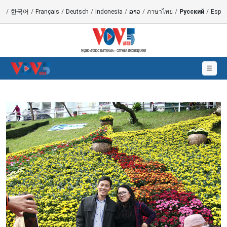
語
/
한국어
/
Français
/
Deutsch
/
Indonesia
/
ລາວ
/
ภาษาไทย
/
Русский
/
Españ
☰