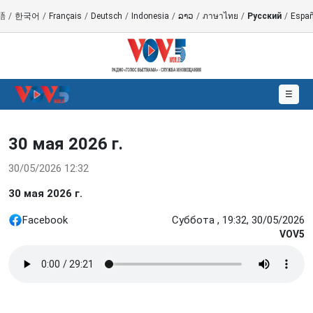
語
/
한국어
/
Français
/
Deutsch
/
Indonesia
/
ລາວ
/
ภาษาไทย
/
Русский
/
Españ
☰
30 мая 2026 г.
30/05/2026 12:32
30 мая 2026 г.
Facebook
Суббота , 19:32, 30/05/2026
VOV5