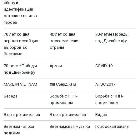
сбору и
идентификации
останков павших
героев
70 лет со дня
40 лет со дня
70-летие Победы
первых всеобщих
воссоединения
под Дьенбьенфу
выборов во
страны
Вьетнаме
70-летие Победы
Aрмия
COVID-19
под Дьенбьенфу
MAKE IN VIETNAM
XIII Cъезд КПВ
АТЭС 2017
Беседа
Борьба с ННН-
Борьба с ННН-
промыслом
промыслом
В центре внимания
В центре внимания
Видео
Вьетнам - эпоха
Вьетнамская музыка
Городская жизнь
подъёма