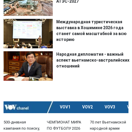
АТЭС-2027
Международная туристическая
выставка в Хошимине 2026 года
станет самой масштабной за всю
историю
Народная дипломатия - важный
аспект вьетнамско-австралийских
отношений
VOV1
VOV2
VOV3
V
500-дневная
ЧЕМПИОНАТ МИРА
70 лет Вьетнамской
кампания по поиску,
ПО ФУТБОЛУ 2026
народной армии