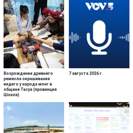
Возрождение древнего
7 августа 2026 г.
ремесла окрашивания
индиго у народа монг в
общине Тасуа (провинция
Шонла)