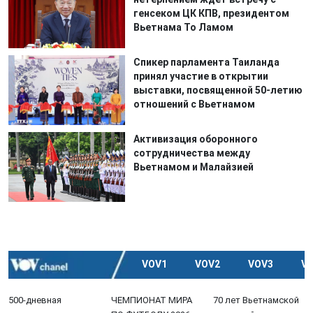
генсеком ЦК КПВ, президентом
Вьетнама То Ламом
Спикер парламента Таиланда
принял участие в открытии
выставки, посвященной 50-летию
отношений с Вьетнамом
Активизация оборонного
сотрудничества между
Вьетнамом и Малайзией
VOV1
VOV2
VOV3
V
500-дневная
ЧЕМПИОНАТ МИРА
70 лет Вьетнамской