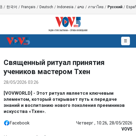
語
/
한국어
/
Français
/
Deutsch
/
Indonesia
/
ລາວ
/
ภาษาไทย
/
Русский
/
Españ
☰
Священный ритуал принятия
учеников мастером Тхен
28/05/2026 03:26
[VOVWORLD] - Этот ритуал является ключевым
элементом, который открывает путь к передаче
знаний и воспитанию нового поколения преемников
искусства «Тхен».
Facebook
Четверг , 10:26, 28/05/2026
VOV5