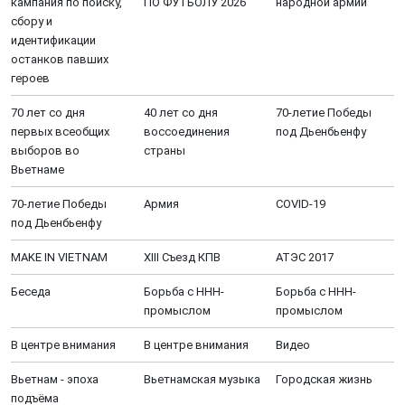
кампания по поиску,
ПО ФУТБОЛУ 2026
народной армии
сбору и
идентификации
останков павших
героев
70 лет со дня
40 лет со дня
70-летие Победы
первых всеобщих
воссоединения
под Дьенбьенфу
выборов во
страны
Вьетнаме
70-летие Победы
Aрмия
COVID-19
под Дьенбьенфу
MAKE IN VIETNAM
XIII Cъезд КПВ
АТЭС 2017
Беседа
Борьба с ННН-
Борьба с ННН-
промыслом
промыслом
В центре внимания
В центре внимания
Видео
Вьетнам - эпоха
Вьетнамская музыка
Городская жизнь
подъёма