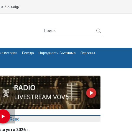
ol
/
ភាសាខ្មែរ
ие истории
Беседа
Народности Вьетнама
Персоны
Most Read
августа 2026 г.