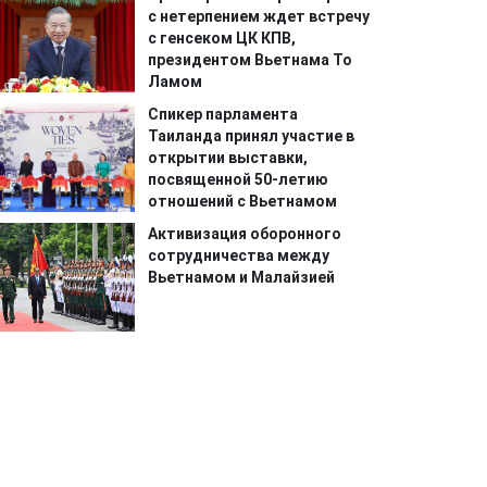
с нетерпением ждет встречу
с генсеком ЦК КПВ,
президентом Вьетнама То
Ламом
Спикер парламента
Таиланда принял участие в
открытии выставки,
посвященной 50-летию
отношений с Вьетнамом
Активизация оборонного
сотрудничества между
Вьетнамом и Малайзией