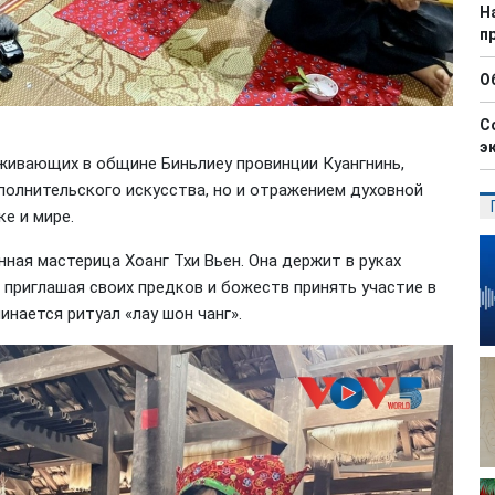
Н
п
О
С
э
оживающих в общине Биньлиеу провинции Куангнинь,
полнительского искусства, но и отражением духовной
е и мире.
ая мастерица Хоанг Тхи Вьен. Она держит в руках
 приглашая своих предков и божеств принять участие в
инается ритуал «лау шон чанг».