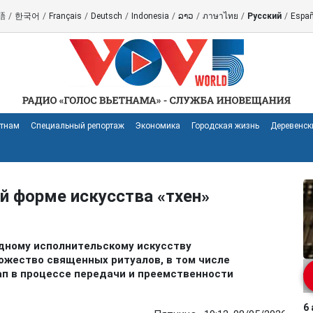
語
/
한국어
/
Français
/
Deutsch
/
Indonesia
/
ລາວ
/
ภาษาไทย
/
Русский
/
Españ
етнам
Специальный репортаж
Экономика
Городская жизнь
Деревенск
й форме искусства «тхен»
одному исполнительскому искусству
ожество священных ритуалов, в том числе
ап в процессе передачи и преемственности
6 