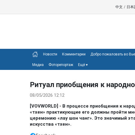
中文
/
日本
Новости
Комментарии
Добро пожаловать во Вь
Медиа
Фоторепортаж
Ещё
▾
Ритуал приобщения к народно
08/05/2026 12:12
[VOVWORLD] - В процессе приобщения к нар
«тхен» практикующие его должны пройти мн
церемонию «лау шон чанг». Это значимый эт
искусства «тхен».