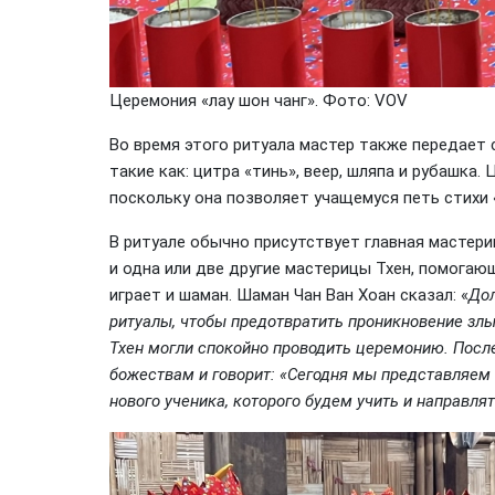
Церемония «лау шон чанг». Фото: VOV
Во время этого ритуала мастер также передает
такие как: цитра «тинь», веер, шляпа и рубашка.
поскольку она позволяет учащемуся петь стихи 
В ритуале обычно присутствует главная мастери
и одна или две другие мастерицы Тхен, помогаю
играет и шаман. Шаман Чан Ван Хоан сказал: «
Дол
ритуалы, чтобы предотвратить проникновение зл
Тхен могли спокойно проводить церемонию. После
божествам и говорит: «Сегодня мы представляем 
нового ученика, которого будем учить и направля