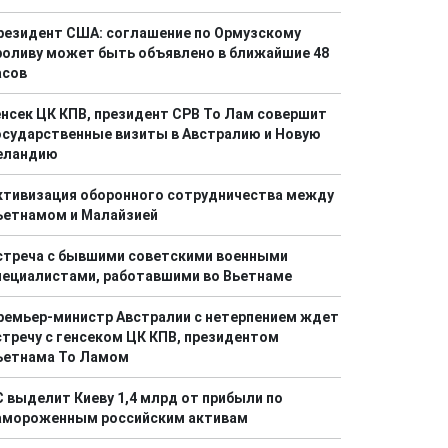
резидент США: соглашение по Ормузскому
роливу может быть объявлено в ближайшие 48
асов
енсек ЦК КПВ, президент СРВ То Лам совершит
осударственные визиты в Австралию и Новую
еландию
ктивизация оборонного сотрудничества между
ьетнамом и Малайзией
стреча с бывшими советскими военными
пециалистами, работавшими во Вьетнаме
ремьер-министр Австралии с нетерпением ждет
стречу с генсеком ЦК КПВ, президентом
ьетнама То Ламом
С выделит Киеву 1,4 млрд от прибыли по
амороженным российским активам