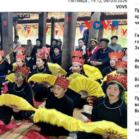
Пятница , 19:12, 08/05/2026
VOV5
П
п
ч
Г
г
З
А
В
В
с
П
в
В
Е
з