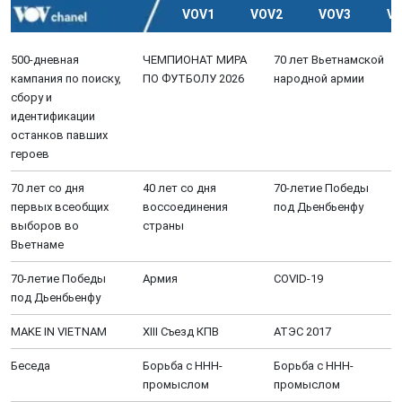
VOV1
VOV2
VOV3
V
500-дневная
ЧЕМПИОНАТ МИРА
70 лет Вьетнамской
кампания по поиску,
ПО ФУТБОЛУ 2026
народной армии
сбору и
идентификации
останков павших
героев
70 лет со дня
40 лет со дня
70-летие Победы
первых всеобщих
воссоединения
под Дьенбьенфу
выборов во
страны
Вьетнаме
70-летие Победы
Aрмия
COVID-19
под Дьенбьенфу
MAKE IN VIETNAM
XIII Cъезд КПВ
АТЭС 2017
Беседа
Борьба с ННН-
Борьба с ННН-
промыслом
промыслом