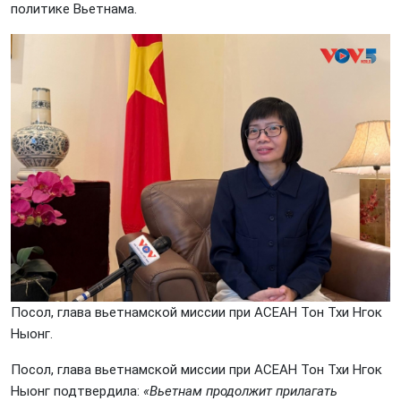
политике Вьетнама.
Посол, глава вьетнамской миссии при АСЕАН Тон Тхи Нгок
Ныонг.
Посол, глава вьетнамской миссии при АСЕАН Тон Тхи Нгок
Ныонг подтвердила:
«Вьетнам продолжит прилагать