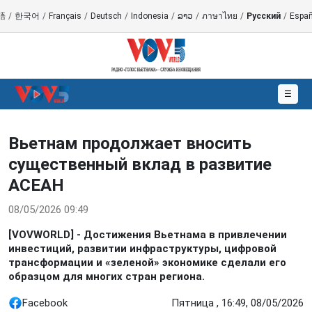
語
/
한국어
/
Français
/
Deutsch
/
Indonesia
/
ລາວ
/
ภาษาไทย
/
Русский
/
Españ
☰
Вьетнам продолжает вносить
существенный вклад в развитие
АСЕАН
08/05/2026 09:49
[VOVWORLD] - Достижения Вьетнама в привлечении
инвестиций, развитии инфраструктуры, цифровой
трансформации и «зеленой» экономике сделали его
образцом для многих стран региона.
Facebook
Пятница , 16:49, 08/05/2026