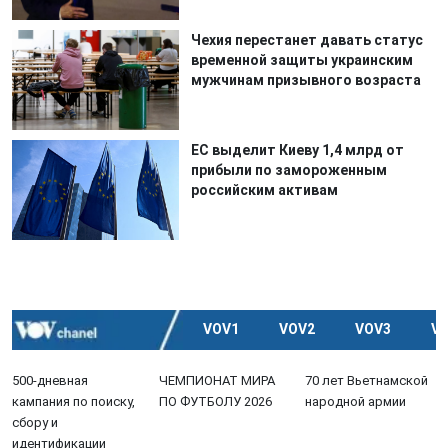
Чехия перестанет давать статус
временной защиты украинским
мужчинам призывного возраста
ЕС выделит Киеву 1,4 млрд от
прибыли по замороженным
российским активам
VOV1
VOV2
VOV3
V
500-дневная
ЧЕМПИОНАТ МИРА
70 лет Вьетнамской
кампания по поиску,
ПО ФУТБОЛУ 2026
народной армии
сбору и
идентификации