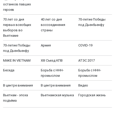
останков павших
героев
70 лет со дня
40 лет со дня
70-летие Победы
первых всеобщих
воссоединения
под Дьенбьенфу
выборов во
страны
Вьетнаме
70-летие Победы
Aрмия
COVID-19
под Дьенбьенфу
MAKE IN VIETNAM
XIII Cъезд КПВ
АТЭС 2017
Беседа
Борьба с ННН-
Борьба с ННН-
промыслом
промыслом
В центре внимания
В центре внимания
Видео
Вьетнам - эпоха
Вьетнамская музыка
Городская жизнь
подъёма