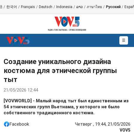
語
/
한국어
/
Français
/
Deutsch
/
Indonesia
/
ລາວ
/
ภาษาไทย
/
Русский
/
Españ
☰
Создание уникального дизайна
костюма для этнической группы
тыт
21/05/2026 12:44
[VOVWORLD] - Малый народ тыт был единственным из
54 этнических групп Вьетнама, у которого не было
собственного традиционного костюма.
Facebook
Четверг , 19:44, 21/05/2026
VOV5