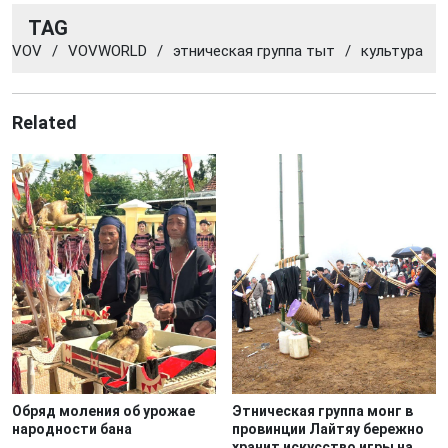
TAG
VOV
/
VOVWORLD
/
этническая группа тыт
/
культура
Related
Обряд моления об урожае
Этническая группа монг в
народности бана
провинции Лайтяу бережно
хранит искусство игры на