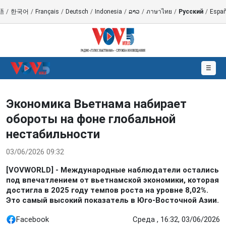
語
/
한국어
/
Français
/
Deutsch
/
Indonesia
/
ລາວ
/
ภาษาไทย
/
Русский
/
Españ
☰
Экономика Вьетнама набирает
обороты на фоне глобальной
нестабильности
03/06/2026 09:32
[VOVWORLD] - Международные наблюдатели остались
под впечатлением от вьетнамской экономики, которая
достигла в 2025 году темпов роста на уровне 8,02%.
Это самый высокий показатель в Юго-Восточной Азии.
Facebook
Среда , 16:32, 03/06/2026