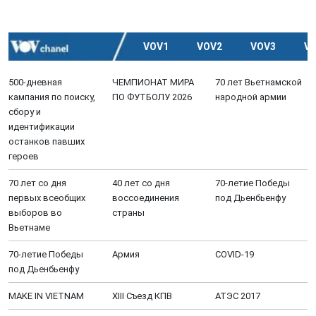
VOV1
VOV2
VOV3
V
500-дневная
ЧЕМПИОНАТ МИРА
70 лет Вьетнамской
кампания по поиску,
ПО ФУТБОЛУ 2026
народной армии
сбору и
идентификации
останков павших
героев
70 лет со дня
40 лет со дня
70-летие Победы
первых всеобщих
воссоединения
под Дьенбьенфу
выборов во
страны
Вьетнаме
70-летие Победы
Aрмия
COVID-19
под Дьенбьенфу
MAKE IN VIETNAM
XIII Cъезд КПВ
АТЭС 2017