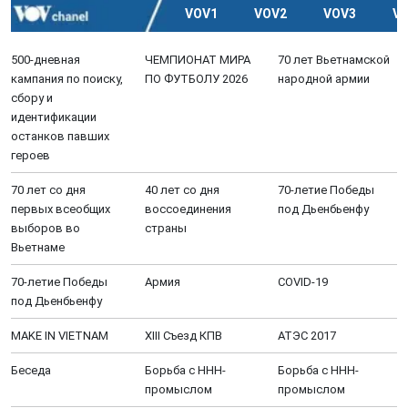
VOV1
VOV2
VOV3
V
500-дневная
ЧЕМПИОНАТ МИРА
70 лет Вьетнамской
кампания по поиску,
ПО ФУТБОЛУ 2026
народной армии
сбору и
идентификации
останков павших
героев
70 лет со дня
40 лет со дня
70-летие Победы
первых всеобщих
воссоединения
под Дьенбьенфу
выборов во
страны
Вьетнаме
70-летие Победы
Aрмия
COVID-19
под Дьенбьенфу
MAKE IN VIETNAM
XIII Cъезд КПВ
АТЭС 2017
Беседа
Борьба с ННН-
Борьба с ННН-
промыслом
промыслом