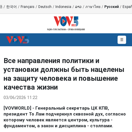
語
/
한국어
/
Français
/
Deutsch
/
Indonesia
/
ລາວ
/
ภาษาไทย
/
Русский
/
Españ
☰
Все направления политики и
установки должны быть нацелены
на защиту человека и повышение
качества жизни
03/06/2026 11:22
[VOVWORLD] - Генеральный секретарь ЦК КПВ,
президент То Лам подчеркнул сквозной дух, согласно
которому человек является центром, культура -
фундаментом, а закон и дисциплина - столпами.