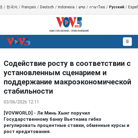
語
/
한국어
/
Français
/
Deutsch
/
Indonesia
/
ລາວ
/
ภาษาไทย
/
Русский
/
Españ
☰
Содействие росту в соответствии с
установленным сценарием и
поддержание макроэкономической
стабильности
03/06/2026 12:11
[VOVWORLD] - Ле Минь Хынг поручил
Государственному банку Вьетнама гибко
регулировать процентные ставки, обменные курсы и
рост кредитования.