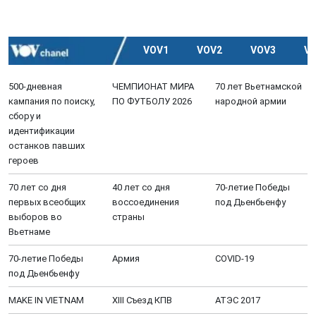
VOV1
VOV2
VOV3
V
500-дневная
ЧЕМПИОНАТ МИРА
70 лет Вьетнамской
кампания по поиску,
ПО ФУТБОЛУ 2026
народной армии
сбору и
идентификации
останков павших
героев
70 лет со дня
40 лет со дня
70-летие Победы
первых всеобщих
воссоединения
под Дьенбьенфу
выборов во
страны
Вьетнаме
70-летие Победы
Aрмия
COVID-19
под Дьенбьенфу
MAKE IN VIETNAM
XIII Cъезд КПВ
АТЭС 2017