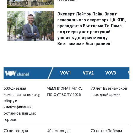
Эксперт Лейтон Пайк: Визит
генерального секретаря ЦК КПВ,
президента Вьетнама То Лама
подтверждает растущий
уровень доверия между
Вьетнамом и Австралией
VOV1
VOV2
VOV3
V
500-дневная
ЧЕМПИОНАТ МИРА
70 лет Вьетнамской
кампания по поиску,
ПО ФУТБОЛУ 2026
народной армии
сбору и
идентификации
останков павших
героев
70 лет со дня
40 лет со дня
70-летие Победы