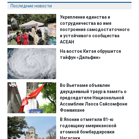
Последние новости
Укрепление единства и
сотрудничества во имя
построения самодостаточного
и устойчивого сообщества
АСЕАН
На восток Китая обрушится
тайфун «Дельфин»
Во Вьетнаме объявлен
двухдневный траур в память о
председателе Национальной
Ассамблеи Лаоса Сайсомфоне
Фомвихане
В Японии отметили 81-ю
годовщину американской
атомной бомбардировки
Нагасаки