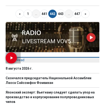
«
1
…
441
442
443
…
447
»
Most Read
8 августа 2026 г.
Скончался председатель Национальной Ассамблеи
Лаоса Сайсомфон Фомвихан
Японский эксперт: Вьетнаму следует сделать упор на
производство и корпусирование полупроводниковых
чипов