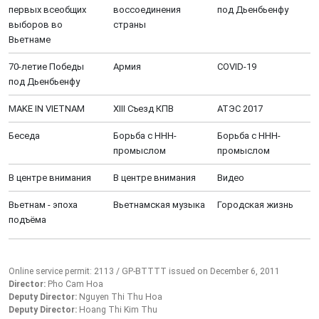
первых всеобщих
воссоединения
под Дьенбьенфу
выборов во
страны
Вьетнаме
70-летие Победы
Aрмия
COVID-19
под Дьенбьенфу
MAKE IN VIETNAM
XIII Cъезд КПВ
АТЭС 2017
Беседа
Борьба с ННН-
Борьба с ННН-
промыслом
промыслом
В центре внимания
В центре внимания
Видео
Вьетнам - эпоха
Вьетнамская музыка
Городская жизнь
подъёма
Online service permit: 2113 / GP-BTTTT issued on December 6, 2011
Director:
Pho Cam Hoa
Deputy Director:
Nguyen Thi Thu Hoa
Deputy Director:
Hoang Thi Kim Thu