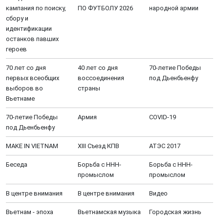
кампания по поиску,
ПО ФУТБОЛУ 2026
народной армии
сбору и
идентификации
останков павших
героев
70 лет со дня
40 лет со дня
70-летие Победы
первых всеобщих
воссоединения
под Дьенбьенфу
выборов во
страны
Вьетнаме
70-летие Победы
Aрмия
COVID-19
под Дьенбьенфу
MAKE IN VIETNAM
XIII Cъезд КПВ
АТЭС 2017
Беседа
Борьба с ННН-
Борьба с ННН-
промыслом
промыслом
В центре внимания
В центре внимания
Видео
Вьетнам - эпоха
Вьетнамская музыка
Городская жизнь