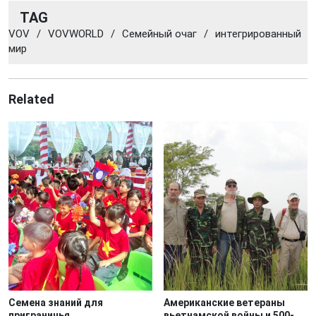
TAG
VOV
/
VOVWORLD
/
Семейный очаг
/
интегрированный
мир
Related
Семена знаний для
Американские ветераны
приграничья
вьетнамской войны и 500-