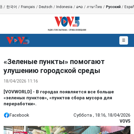
語
/
한국어
/
Français
/
Deutsch
/
Indonesia
/
ລາວ
/
ภาษาไทย
/
Русский
/
Españ
☰
«Зеленые пункты» помогают
улушению городской среды
18/04/2026 11:16
[VOVWORLD] - В городах появляется все больше
«зеленых пунктов», «пунктов сбора мусора для
переработки».
Facebook
Суббота , 18:16, 18/04/2026
VOV5