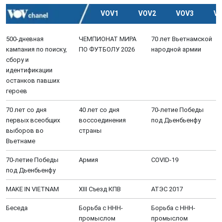
VOV1
VOV2
VOV3
V
500-дневная
ЧЕМПИОНАТ МИРА
70 лет Вьетнамской
кампания по поиску,
ПО ФУТБОЛУ 2026
народной армии
сбору и
идентификации
останков павших
героев
70 лет со дня
40 лет со дня
70-летие Победы
первых всеобщих
воссоединения
под Дьенбьенфу
выборов во
страны
Вьетнаме
70-летие Победы
Aрмия
COVID-19
под Дьенбьенфу
MAKE IN VIETNAM
XIII Cъезд КПВ
АТЭС 2017
Беседа
Борьба с ННН-
Борьба с ННН-
промыслом
промыслом