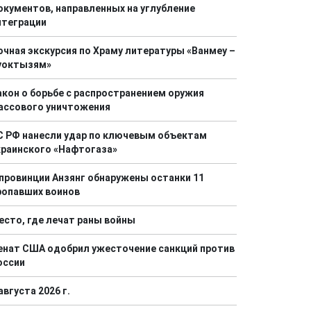
окументов, направленных на углубление
нтеграции
очная экскурсия по Храму литературы «Ванмеу –
уоктызям»
акон о борьбе с распространением оружия
ассового уничтожения
С РФ нанесли удар по ключевым объектам
краинского «Нафтогаза»
 провинции Анзянг обнаружены останки 11
ропавших воинов
есто, где лечат раны войны
енат США одобрил ужесточение санкций против
оссии
августа 2026 г.