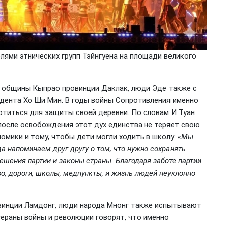
лями этнических групп Тэйнгуена на площади великого
а общины Кыпрао провинции Даклак, люди Эде также с
дента Хо Ши Мин. В годы войны Сопротивления именно
отиться для защиты своей деревни. По словам И Туан
 после освобождения этот дух единства не теряет свою
омики и тому, чтобы дети могли ходить в школу:
«Мы
а напоминаем друг другу о том, что нужно сохранять
ешения партии и законы страны. Благодаря заботе партии
во, дороги, школы, медпункты, и жизнь людей неуклонно
овинции Ламдонг, люди народа Мнонг также испытывают
тераны войны и революции говорят, что именно