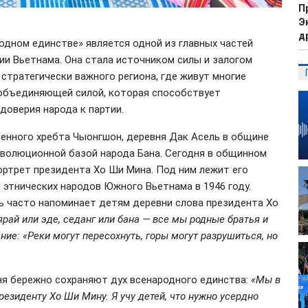
П
Э
д
одном единстве» является одной из главных частей
и Вьетнама. Она стала источником силы и залогом
стратегически важного региона, где живут многие
й объединяющей силой, которая способствует
доверия народа к партии.
енного хребта Чыонгшон, деревня Дак Асель в общине
революционной базой народа Бана. Сегодня в общинном
ортрет президента Хо Ши Мина. Под ним лежит его
 этнических народов Южного Вьетнама в 1946 году.
нь часто напоминает детям деревни слова президента Хо
зярай или эде, седанг или бана — все мы родные братья и
ие: «Реки могут пересохнуть, горы могут разрушиться, но
ня бережно сохраняют дух всенародного единства:
«Мы в
езиденту Хо Ши Мину. Я учу детей, что нужно усердно