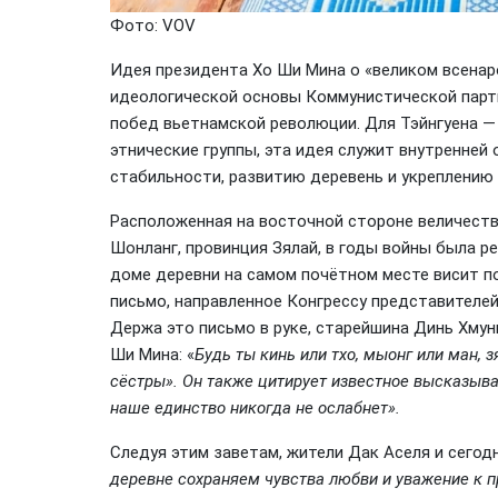
Фото: VOV
Идея президента Хо Ши Мина о «великом всенар
идеологической основы Коммунистической парти
побед вьетнамской революции. Для Тэйнгуена — 
этнические группы, эта идея служит внутренне
стабильности, развитию деревень и укреплению 
Расположенная на восточной стороне величеств
Шонланг, провинция Зялай, в годы войны была 
доме деревни на самом почётном месте висит п
письмо, направленное Конгрессу представителей
Держа это письмо в руке, старейшина Динь Хму
Ши Мина: «
Будь ты кинь или тхо, мыонг или ман, 
сёстры». Он также цитирует известное высказыван
наше единство никогда не ослабнет».
Следуя этим заветам, жители Дак Аселя и сегод
деревне сохраняем чувства любви и уважение к пр