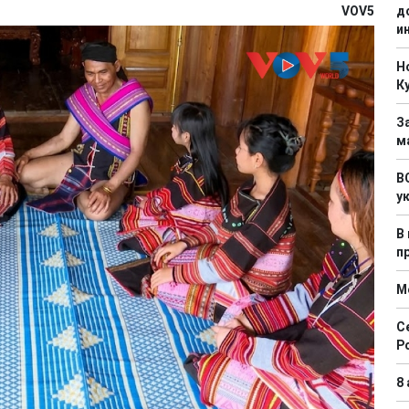
VOV5
д
и
Н
К
З
м
В
у
В
п
М
С
Р
8 