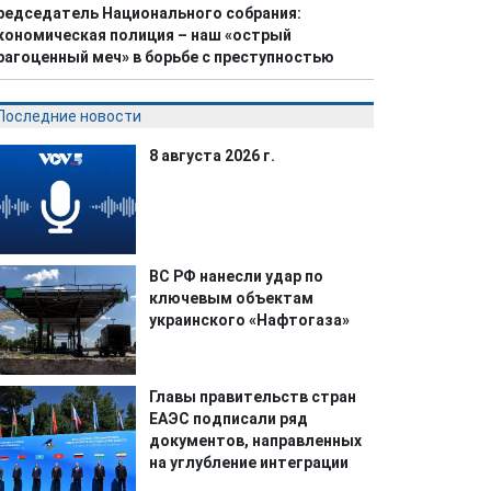
редседатель Национального собрания:
кономическая полиция – наш «острый
рагоценный меч» в борьбе с преступностью
Последние новости
8 августа 2026 г.
ВС РФ нанесли удар по
ключевым объектам
украинского «Нафтогаза»
Главы правительств стран
ЕАЭС подписали ряд
документов, направленных
на углубление интеграции