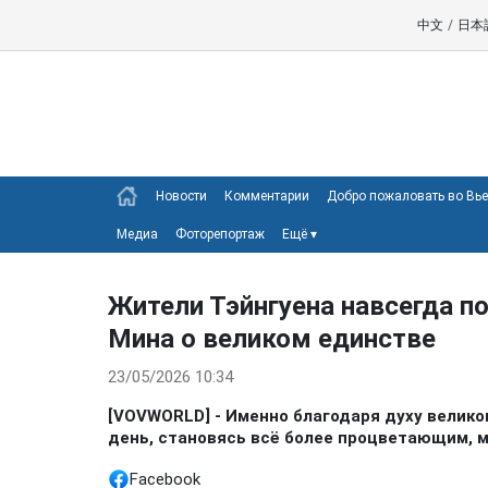
中文
/
日本
Новости
Комментарии
Добро пожаловать во Вь
Медиа
Фоторепортаж
Ещё
▾
Жители Тэйнгуена навсегда п
Мина о великом единстве
23/05/2026 10:34
[VOVWORLD] - Именно благодаря духу велико
день, становясь всё более процветающим, 
Facebook