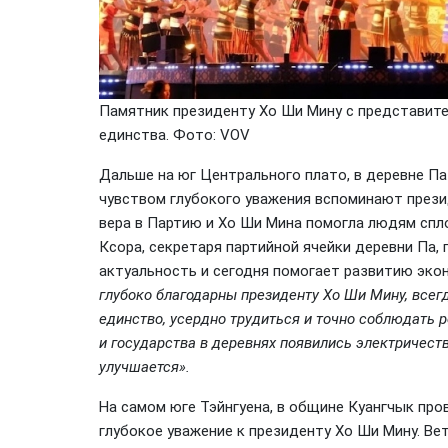
Памятник президенту Хо Ши Мину с представите
единства. Фото: VOV
Дальше на юг Центрального плато, в деревне П
чувством глубокого уважения вспоминают прези
вера в Партию и Хо Ши Мина помогла людям спл
Ксора, секретаря партийной ячейки деревни Па,
актуальность и сегодня помогает развитию экон
глубоко благодарны президенту Хо Ши Мину, всегд
единство, усердно трудиться и точно соблюдать р
и государства в деревнях появились электричест
улучшается».
На самом юге Тэйнгуена, в общине Куангчык пр
глубокое уважение к президенту Хо Ши Мину. Ве