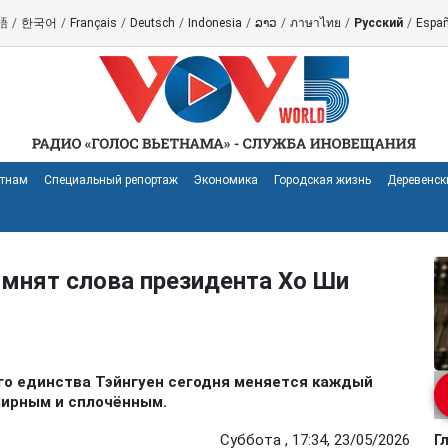
語
/
한국어
/
Français
/
Deutsch
/
Indonesia
/
ລາວ
/
ภาษาไทย
/
Русский
/
Españ
етнам
Специальный репортаж
Экономика
Городская жизнь
Деревенск
омнят слова президента Хо Ши
го единства Тэйнгуен сегодня меняется каждый
мирным и сплочённым.
Суббота , 17:34, 23/05/2026
Г