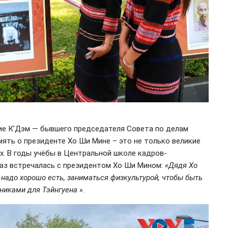
Ние К’Дэм — бывшего председателя Совета по делам
ять о президенте Хо Ши Мине – это не только великие
ах. В годы учёбы в Центральной школе кадров-
раз встречалась с президентом Хо Ши Мином:
«Дядя Хо
 надо хорошо есть, заниматься физкультурой, чтобы быть
иками для Тэйнгуена ».