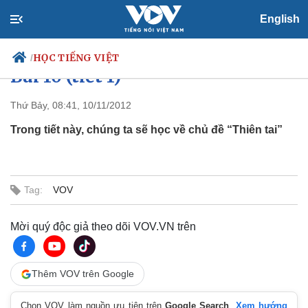
English
Dành cho người lớn trình độ C2:
HỌC TIẾNG VIỆT
/
Bài 10 (tiết 1)
Thứ Bảy, 08:41, 10/11/2012
Trong tiết này, chúng ta sẽ học về chủ đề “Thiên tai”
Chính trị
Xã hội
Đảng
Tin 24h
Tổ chức nhân sự
Dự báo thời tiết
Quốc hội
Giáo dục
Tag:
VOV
Nhận diện sự thật
Dấu ấn VOV
Việc làm
Biển đảo
Mời quý độc giả theo dõi VOV.VN trên
Thế giới
Multimedia
Quan sát
Video
Thêm VOV trên Google
Cuộc sống đó đây
Ảnh
Hồ sơ
E-Magazine
Infographic
Chọn VOV làm nguồn ưu tiên trên
Google Search
.
Xem hướng