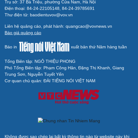
Thông tin doanh nghiệp
Sành điệu
Trụ sở: 37 Bà Triệu, phường Cửa Nam, Hà Nội
Doanh nghiệp 24h
Tin Công nghệ
Điện thoại: 84-24-22105148, 84-24-39785691
Doanh nhân
Trải nghiệm
Thư điện tử: baodientuvov@vov.vn
Vì cộng đồng
Chuyển đổi số
Liên hệ quảng cáo, phát hành: quangcao@vovnews.vn
Sức khỏe
Đời sống
Báo giá quảng cáo
Dinh dưỡng - món ngon
Nhà đẹp
Cây thuốc
Blog
Báo in
xuất bản thứ Năm hàng tuần
Sản phụ khoa
Tình yêu - Gia đình
Nhi khoa
Tổng Biên tập: NGÔ THIỆU PHONG
Nam khoa
Phó Tổng Biên tập: Phạm Công Hân, Đặng Thị Khanh, Giang
Làm đẹp - giảm cân
Trung Sơn, Nguyễn Tuyết Yến
Phòng mạch online
Cơ quan chủ quản: ĐÀI TIẾNG NÓI VIỆT NAM
Ăn sạch sống khỏe
Văn hóa
Giải trí
Sân khấu - Điện ảnh
Nghệ sĩ
Văn học
Thời trang
Âm nhạc
Sao Việt
Di sản
Du lịch
Podcast
Không được sao chép lại bất kỳ thông tin nào từ website này khi