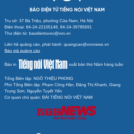
Thông tin doanh nghiệp
Sành điệu
BÁO ĐIỆN TỬ TIẾNG NÓI VIỆT NAM
Doanh nghiệp 24h
Tin Công nghệ
Doanh nhân
Trải nghiệm
Trụ sở: 37 Bà Triệu, phường Cửa Nam, Hà Nội
Vì cộng đồng
Chuyển đổi số
Điện thoại: 84-24-22105148, 84-24-39785691
Thư điện tử: baodientuvov@vov.vn
Sức khỏe
Đời sống
Dinh dưỡng - món ngon
Nhà đẹp
Liên hệ quảng cáo, phát hành: quangcao@vovnews.vn
Cây thuốc
Blog
Báo giá quảng cáo
Sản phụ khoa
Tình yêu - Gia đình
Nhi khoa
Báo in
xuất bản thứ Năm hàng tuần
Nam khoa
Làm đẹp - giảm cân
Tổng Biên tập: NGÔ THIỆU PHONG
Phòng mạch online
Phó Tổng Biên tập: Phạm Công Hân, Đặng Thị Khanh, Giang
Ăn sạch sống khỏe
Trung Sơn, Nguyễn Tuyết Yến
Cơ quan chủ quản: ĐÀI TIẾNG NÓI VIỆT NAM
Văn hóa
Giải trí
Sân khấu - Điện ảnh
Nghệ sĩ
Văn học
Thời trang
Âm nhạc
Sao Việt
Di sản