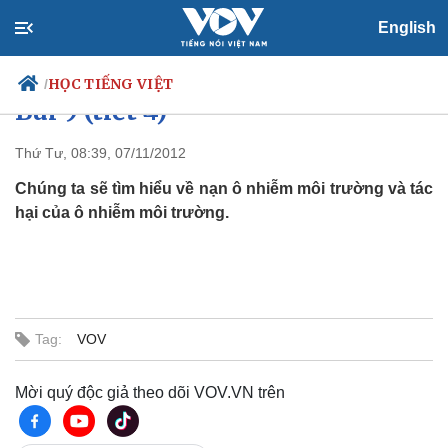
English
Dành cho người lớn trình độ C2:
HỌC TIẾNG VIỆT
/
Bài 9 (tiết 4)
Thứ Tư, 08:39, 07/11/2012
Chúng ta sẽ tìm hiểu về nạn ô nhiễm môi trường và tác
Chính trị
Xã hội
hại của ô nhiễm môi trường.
Đảng
Tin 24h
Tổ chức nhân sự
Dự báo thời tiết
Quốc hội
Giáo dục
Nhận diện sự thật
Dấu ấn VOV
Việc làm
Biển đảo
Tag:
VOV
Thế giới
Multimedia
Quan sát
Video
Mời quý độc giả theo dõi VOV.VN trên
Cuộc sống đó đây
Ảnh
Hồ sơ
E-Magazine
Infographic