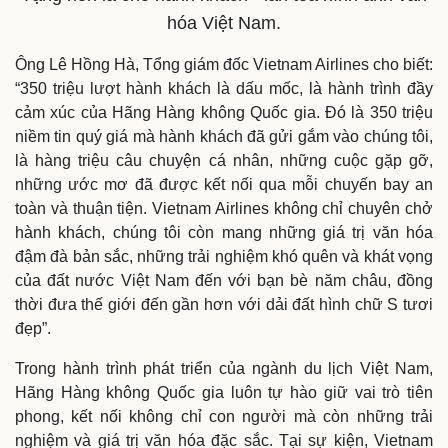
Kinh tế
Thị trường
hóa Việt Nam.
Bất động sản
Giá vàng
Khởi nghiệp
Tiêu dùng
Ông Lê Hồng Hà, Tổng giám đốc Vietnam Airlines cho biết:
Tỷ giá
“350 triệu lượt hành khách là dấu mốc, là hành trình đầy
Chứng khoán
cảm xúc của Hãng Hàng không Quốc gia. Đó là 350 triệu
Giá cà phê
niềm tin quý giá mà hành khách đã gửi gắm vào chúng tôi,
là hàng triệu câu chuyện cá nhân, những cuộc gặp gỡ,
những ước mơ đã được kết nối qua mỗi chuyến bay an
toàn và thuận tiện. Vietnam Airlines không chỉ chuyên chở
hành khách, chúng tôi còn mang những giá trị văn hóa
đậm đà bản sắc, những trải nghiệm khó quên và khát vọng
của đất nước Việt Nam đến với bạn bè năm châu, đồng
thời đưa thế giới đến gần hơn với dải đất hình chữ S tươi
đẹp”.
Trong hành trình phát triển của ngành du lịch Việt Nam,
Hãng Hàng không Quốc gia luôn tự hào giữ vai trò tiên
phong, kết nối không chỉ con người mà còn những trải
nghiệm và giá trị văn hóa đặc sắc. Tại sự kiện, Vietnam