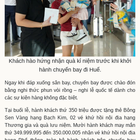
Khách hào hứng nhận quà kỉ niệm trước khi khởi
hành chuyến bay đi Huế.
Ngay khi đáp xuống sân bay, chuyến bay được chào đón
bằng nghi thức phun vòi rồng – nghi lễ quốc tế dành cho
các sự kiện hàng không đặc biệt.
Tại buổi lễ, hành khách thứ 350 triệu được tặng thẻ Bông
Thế giới
Multimedia
Sen Vàng hạng Bạch Kim, 02 vé khứ hồi nội địa hạng
Quan sát
Video
Thương gia và quà lưu niệm. Mười hành khách may mắn
Cuộc sống đó đây
Ảnh
thứ 349.999.995 đến 350.000.005 nhận vé khứ hồi nội địa
Hồ sơ
E-Magazine