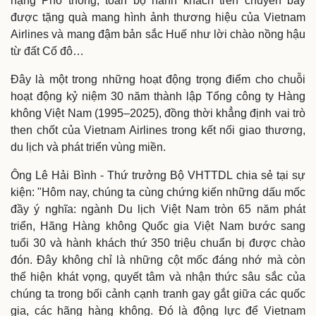
hạng Phổ thông, toàn bộ hành khách trên chuyến bay
Infographic
được tặng quà mang hình ảnh thương hiệu của Vietnam
Airlines và mang đậm bản sắc Huế như lời chào nồng hậu
từ đất Cố đô…
Đây là một trong những hoạt động trọng điểm cho chuỗi
hoạt động kỷ niệm 30 năm thành lập Tổng công ty Hàng
không Việt Nam (1995–2025), đồng thời khẳng định vai trò
then chốt của Vietnam Airlines trong kết nối giao thương,
du lịch và phát triển vùng miền.
Ông Lê Hải Bình - Thứ trưởng Bộ VHTTDL chia sẻ tại sự
kiện: "Hôm nay, chúng ta cùng chứng kiến những dấu mốc
đầy ý nghĩa: ngành Du lịch Việt Nam tròn 65 năm phát
triển, Hãng Hàng không Quốc gia Việt Nam bước sang
tuổi 30 và hành khách thứ 350 triệu chuẩn bị được chào
đón. Đây không chỉ là những cột mốc đáng nhớ mà còn
thể hiện khát vọng, quyết tâm và nhận thức sâu sắc của
chúng ta trong bối cảnh cạnh tranh gay gắt giữa các quốc
gia, các hãng hàng không. Đó là động lực để Vietnam