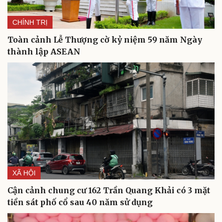
CHÍNH TRỊ
Toàn cảnh Lễ Thượng cờ kỷ niệm 59 năm Ngày
thành lập ASEAN
Du lịch
Podcast
Tư vấn
Câu chuyện thời sự
Săn Tour
Đọc truyện đêm khuya
check-in
Cửa sổ tình yêu
Kể chuyện cho bé
Hạt giống tâm hồn
XÃ HỘI
Cận cảnh chung cư 162 Trần Quang Khải có 3 mặt
tiền sát phố cổ sau 40 năm sử dụng