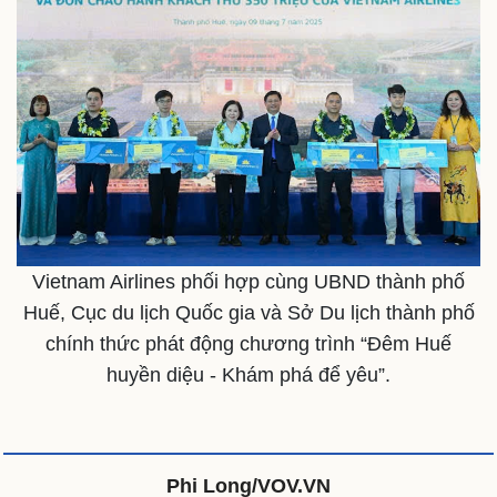
Văn hóa
Giải trí
Sân khấu - Điện ảnh
Nghệ sĩ
Văn học
Thời trang
Âm nhạc
Sao Việt
Di sản
Vietnam Airlines phối hợp cùng UBND thành phố
Huế, Cục du lịch Quốc gia và Sở Du lịch thành phố
chính thức phát động chương trình “Đêm Huế
huyền diệu - Khám phá để yêu”.
Phi Long/VOV.VN