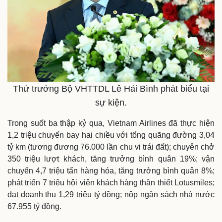
Pháp luật
Quân sự - Quốc phòng
Vụ án
Vũ khí
Tin nóng
Việt Nam
Tư vấn luật
Phân tích
Thứ trưởng Bộ VHTTDL Lê Hải Bình phát biểu tại
sự kiện.
Trong suốt ba thập kỷ qua, Vietnam Airlines đã thực hiện
1,2 triệu chuyến bay hai chiều với tổng quãng đường 3,04
tỷ km (tương đương 76.000 lần chu vi trái đất); chuyên chở
350 triệu lượt khách, tăng trưởng bình quân 19%; vận
chuyển 4,7 triệu tấn hàng hóa, tăng trưởng bình quân 8%;
phát triển 7 triệu hội viên khách hàng thân thiết Lotusmiles;
đạt doanh thu 1,29 triệu tỷ đồng; nộp ngân sách nhà nước
67.955 tỷ đồng.