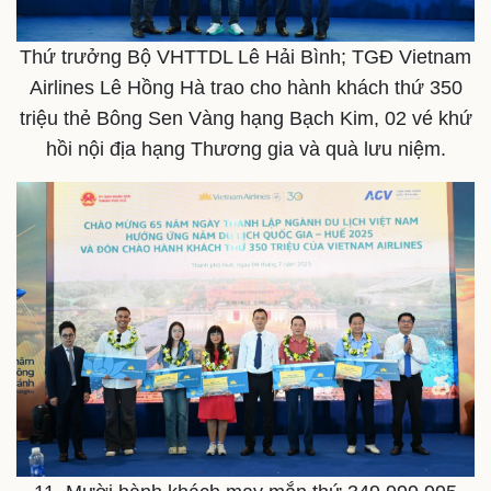
Thứ trưởng Bộ VHTTDL Lê Hải Bình; TGĐ Vietnam
Airlines Lê Hồng Hà trao cho hành khách thứ 350
triệu thẻ Bông Sen Vàng hạng Bạch Kim, 02 vé khứ
hồi nội địa hạng Thương gia và quà lưu niệm.
Sức khỏe
Đời sống
Dinh dưỡng - món ngon
Nhà đẹp
Cây thuốc
Blog
Sản phụ khoa
Tình yêu - Gia đình
Nhi khoa