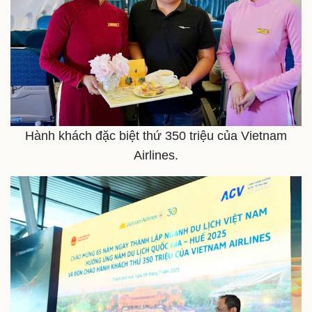
Hành khách đặc biệt thứ 350 triệu của Vietnam
Airlines.
Doanh nghiệp
Công nghệ
Thông tin doanh nghiệp
Sành điệu
Doanh nghiệp 24h
Tin Công nghệ
Doanh nhân
Trải nghiệm
Vì cộng đồng
Chuyển đổi số