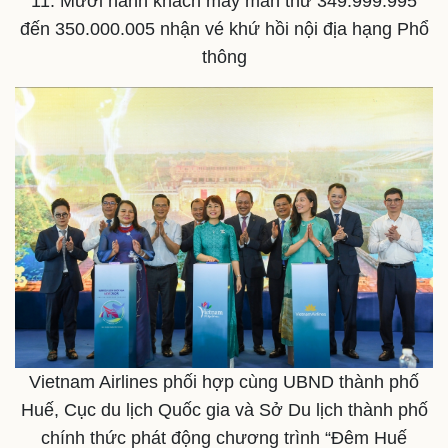
11. Mười hành khách may mắn thứ 349.999.995
Nam khoa
đến 350.000.005 nhận vé khứ hồi nội địa hạng Phổ
Làm đẹp - giảm cân
thông
Phòng mạch online
Ăn sạch sống khỏe
Vietnam Airlines phối hợp cùng UBND thành phố
Huế, Cục du lịch Quốc gia và Sở Du lịch thành phố
chính thức phát động chương trình “Đêm Huế