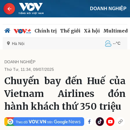
DOANH NGHIỆP
Chính trị
Thế giới
Xã hội
Multimedi
--°C
Hà Nội
DOANH NGHIỆP
Thứ Tư, 11:34, 09/07/2025
Chính trị
Xã hội
Chuyến bay đến Huế của
Đảng
Tin 24h
Tổ chức nhân sự
Dự báo thời tiết
Vietnam Airlines đón
Quốc hội
Giáo dục
Nhận diện sự thật
Dấu ấn VOV
hành khách thứ 350 triệu
Việc làm
Biển đảo