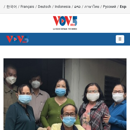
語
/
한국어
/
Français
/
Deutsch
/
Indonesia
/
ລາວ
/
ภาษาไทย
/
Русский
/
Españ
☰