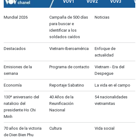
VOV1
VOV2
VOV3
V
Mundial 2026
Campaña de 500 días
Noticias
para buscar e
identificar a los
soldados caídos
Destacados
Vietnam-Iberoamérica
Enfoque de
actualidad
Emisiones de la
Programa de contacto
Vietnam - Era del
semana
Despegue
Economía
Reportaje Sabatino
La vida en el campo
130º aniversario del
40 Años de la
54 nacionalidades
natalicio del
Reunificación
vietnamitas
presidente Ho Chi
Nacional
Minh
70 años de la victoria
Cultura
Vida social
de Dien Bien Phu