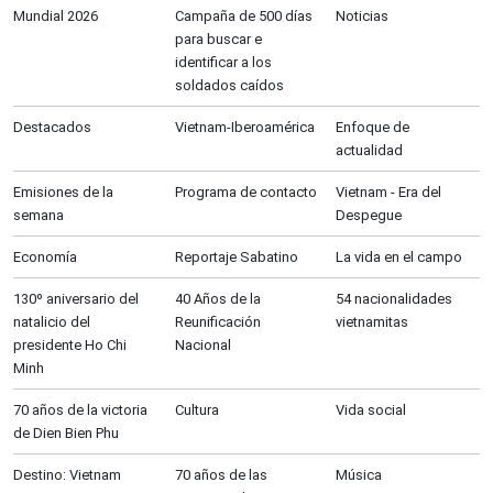
Mundial 2026
Campaña de 500 días
Noticias
para buscar e
identificar a los
soldados caídos
Destacados
Vietnam-Iberoamérica
Enfoque de
actualidad
Emisiones de la
Programa de contacto
Vietnam - Era del
semana
Despegue
Economía
Reportaje Sabatino
La vida en el campo
130º aniversario del
40 Años de la
54 nacionalidades
natalicio del
Reunificación
vietnamitas
presidente Ho Chi
Nacional
Minh
70 años de la victoria
Cultura
Vida social
de Dien Bien Phu
Destino: Vietnam
70 años de las
Música