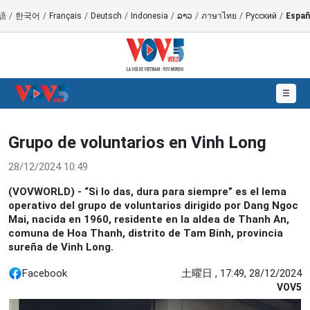
語
/
한국어
/
Français
/
Deutsch
/
Indonesia
/
ລາວ
/
ภาษาไทย
/
Русский
/
Españ
☰
Grupo de voluntarios en Vinh Long
28/12/2024 10:49
(VOVWORLD) - “Si lo das, dura para siempre” es el lema
operativo del grupo de voluntarios dirigido por Dang Ngoc
Mai, nacida en 1960, residente en la aldea de Thanh An,
comuna de Hoa Thanh, distrito de Tam Binh, provincia
sureña de Vinh Long.
Facebook
土曜日 , 17:49, 28/12/2024
VOV5