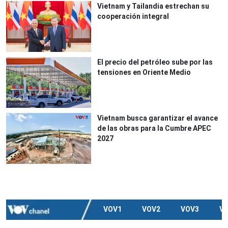
Vietnam y Tailandia estrechan su
cooperación integral
El precio del petróleo sube por las
tensiones en Oriente Medio
Vietnam busca garantizar el avance
de las obras para la Cumbre APEC
2027
VOV1
VOV2
VOV3
V