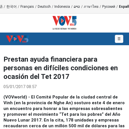
語
/
한국어
/
Français
/
Deutsch
/
Indonesia
/
ລາວ
/
ภาษาไทย
/
Русский
/
Españ
☰
Prestan ayuda financiera para
personas en difíciles condiciones en
ocasión del Tet 2017
05/01/2017 08:57
(VOVworld) - El Comité Popular de la ciudad central de
Vinh (en la provincia de Nghe An) sostuvo este 4 de enero
un encuentro para honrar a las empresas sobresalientes
y promover el movimiento “Tet para los pobres” del Año
Nuevo Lunar 2017. En la cita, 178 unidades y empresas
recaudaron cerca de un millón 500 mil de dólares para las