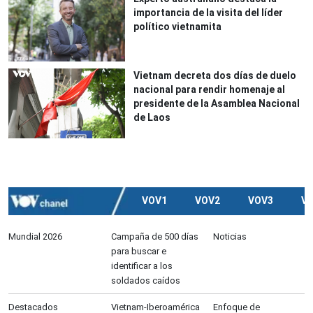
importancia de la visita del líder
político vietnamita
Vietnam decreta dos días de duelo
nacional para rendir homenaje al
presidente de la Asamblea Nacional
de Laos
VOV1
VOV2
VOV3
V
Mundial 2026
Campaña de 500 días
Noticias
para buscar e
identificar a los
soldados caídos
Destacados
Vietnam-Iberoamérica
Enfoque de