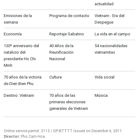
actualidad
Emisiones de la
Programa de contacto
Vietnam - Era del
semana
Despegue
Economía
Reportaje Sabatino
La vida en el campo
130º aniversario del
40 Años de la
54 nacionalidades
natalicio del
Reunificación
vietnamitas
presidente Ho Chi
Nacional
Minh
70 años de la victoria
Cultura
Vida social
de Dien Bien Phu
Destino: Vietnam
70 años de las
Música
primeras elecciones
generales de Vietnam
Online service permit: 2113 / GP-BTTTT issued on December 6, 2011
Director:
Pho Cam Hoa